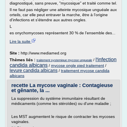
diagnostiqué, sans preuve, "mycosique" et traité comme tel.
Il ne faut pas négliger une atteinte mycosique unguéale aux
orteils, car elle peut entraver la marche, être à l'origine
d'infections et s'étendre aux autres ongles.
L
es onychomycoses représentent 30 % de l'ensemble des...
Lire la suite
Site :
http://www.mediamed.org
l'infection
Thèmes liés :
/
traitement systemique mycose ungueale
candida albicans
/
mycose ongle pied traitement
/
levure candida albicans
/
traitement mycose candida
albicans
recette La mycose vaginale : Contagieuse
et gênante, la ...
La suppression du système immunitaire résultant de
médicaments (comme les stéroïdes) ou d'une maladie ;
Les MST augmentent le risque de contracter les mycoses
vaginales.