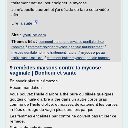
traitement naturel pour soigner la mycose
Je m'appelle Laurent et j'ai décidé de faire cette vidéo
afin...
Lire la suite
Site :
youtube.com
Thèmes liés :
comment traiter une mycose genitale chez
/
/
l'homme
comment soigner mycose genitale naturellement
/
mycose peau
mycose genitale homme traitement naturel
traitement naturel
/
comment traiter mycose genitale homme
9 remèdes maisons contre la mycose
vaginale | Bonheur et santé
En savoir plus sur Amazon
Recommandation
Vous pouvez l'huile d'arbre à thé pure ou diluée quelques
gouttes d'huile d'arbre à thé dans un autre corps gras
comme de l'huile d'olive, et massez délicatement les parties
irritées et rouge du vagin plusieurs fois par jour.
Les femmes enceintes par contre ne doivent pas utiliser ce
remède.
3-Huile de noix de coco