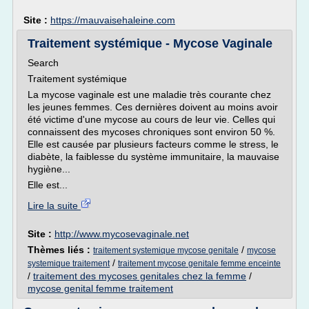
Site :
https://mauvaisehaleine.com
Traitement systémique - Mycose Vaginale
Search
Traitement systémique
La mycose vaginale est une maladie très courante chez
les jeunes femmes. Ces dernières doivent au moins avoir
été victime d'une mycose au cours de leur vie. Celles qui
connaissent des mycoses chroniques sont environ 50 %.
Elle est causée par plusieurs facteurs comme le stress, le
diabète, la faiblesse du système immunitaire, la mauvaise
hygiène...
Elle est...
Lire la suite
Site :
http://www.mycosevaginale.net
Thèmes liés :
/
traitement systemique mycose genitale
mycose
/
systemique traitement
traitement mycose genitale femme enceinte
/
traitement des mycoses genitales chez la femme
/
mycose genital femme traitement