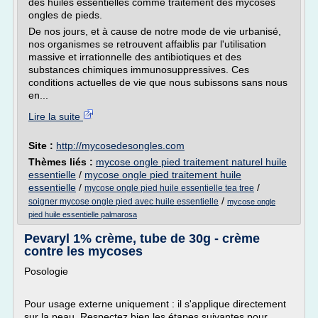
des huiles essentielles comme traitement des mycoses
ongles de pieds.
De nos jours, et à cause de notre mode de vie urbanisé,
nos organismes se retrouvent affaiblis par l'utilisation
massive et irrationnelle des antibiotiques et des
substances chimiques immunosuppressives. Ces
conditions actuelles de vie que nous subissons sans nous
en...
Lire la suite
Site :
http://mycosedesongles.com
Thèmes liés :
mycose ongle pied traitement naturel huile
essentielle
/
mycose ongle pied traitement huile
essentielle
/
/
mycose ongle pied huile essentielle tea tree
/
soigner mycose ongle pied avec huile essentielle
mycose ongle
pied huile essentielle palmarosa
Pevaryl 1% crème, tube de 30g - crème
contre les mycoses
Posologie
Pour usage externe uniquement : il s'applique directement
sur la peau. Respectez bien les étapes suivantes pour