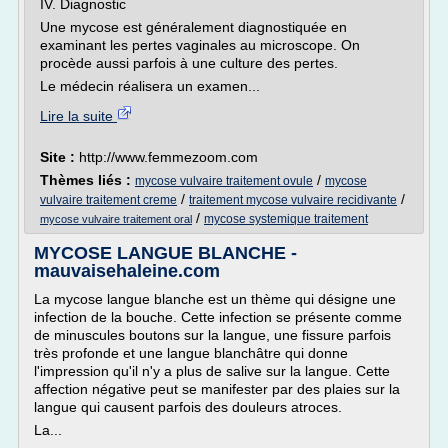
IV. Diagnostic
Une mycose est généralement diagnostiquée en
examinant les pertes vaginales au microscope. On
procède aussi parfois à une culture des pertes.
Le médecin réalisera un examen...
Lire la suite
Site :
http://www.femmezoom.com
Thèmes liés :
/
mycose vulvaire traitement ovule
mycose
/
/
vulvaire traitement creme
traitement mycose vulvaire recidivante
/
mycose systemique traitement
mycose vulvaire traitement oral
MYCOSE LANGUE BLANCHE -
mauvaisehaleine.com
La mycose langue blanche est un thème qui désigne une
infection de la bouche. Cette infection se présente comme
de minuscules boutons sur la langue, une fissure parfois
très profonde et une langue blanchâtre qui donne
l'impression qu'il n'y a plus de salive sur la langue. Cette
affection négative peut se manifester par des plaies sur la
langue qui causent parfois des douleurs atroces.
La...