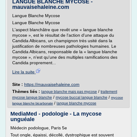
LANGUE BLANCHE MYCOSE -
mauvaisehaleine.com
Langue Blanche Mycose
Langue Blanche Mycose
L'aspect blanchâtre que revêt une « langue blanche
mycose », est le résultat de l'action d'une attaque du
Candida Albicans, un champignon très usité dans la
justification de nombreuses pathologies humaines. Le
Candida Albicans, responsable de la « langue blanche
mycose », n'est qu'une des multiples ramifications des
Candida proprement...
Lire la suite
Site :
https://mauvaisehaleine.com
Thèmes liés :
/
langue blanche mais pas mycose
traitement
/
/
mycose langue blanche
mycose buccal langue blanche
mycose
/
langue blanche mycose
langue blanche bicarbonate
MediaMed - podologie - La mycose
unguéale
Médecin podologue, Paris 5e
Tout ongle, épaissi, décollé, dystrophique est souvent