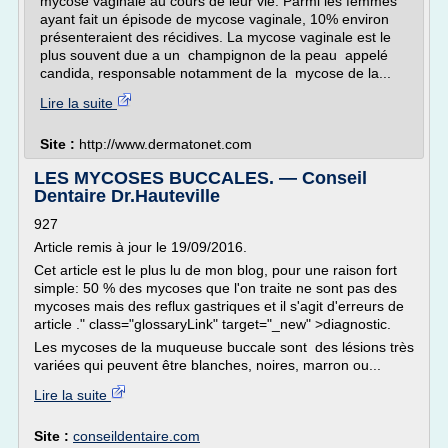
mycose vaginale au cours de leur vie. Parmi les femmes
ayant fait un épisode de mycose vaginale, 10% environ
présenteraient des récidives. La mycose vaginale est le
plus souvent due a un champignon de la peau appelé
candida, responsable notamment de la mycose de la...
Lire la suite
Site :
http://www.dermatonet.com
LES MYCOSES BUCCALES. — Conseil
Dentaire Dr.Hauteville
927
Article remis à jour le 19/09/2016.
Cet article est le plus lu de mon blog, pour une raison fort
simple: 50 % des mycoses que l'on traite ne sont pas des
mycoses mais des reflux gastriques et il s'agit d'erreurs de
article ." class="glossaryLink" target="_new" >diagnostic.
Les mycoses de la muqueuse buccale sont des lésions très
variées qui peuvent être blanches, noires, marron ou...
Lire la suite
Site :
conseildentaire.com