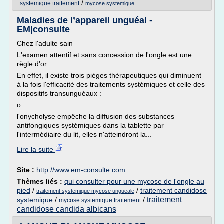
/
systemique traitement
mycose systemique
Maladies de l’appareil unguéal -
EM|consulte
Chez l'adulte sain
L'examen attentif et sans concession de l'ongle est une
règle d'or.
En effet, il existe trois pièges thérapeutiques qui diminuent
à la fois l'efficacité des traitements systémiques et celle des
dispositifs transunguéaux :
o
l'onycholyse empêche la diffusion des substances
antifongiques systémiques dans la tablette par
l'intermédiaire du lit, elles n'atteindront la...
Lire la suite
Site :
http://www.em-consulte.com
Thèmes liés :
qui consulter pour une mycose de l'ongle au
pied
/
/
traitement candidose
traitement systemique mycose ungueale
traitement
systemique
/
/
mycose systemique traitement
candidose candida albicans