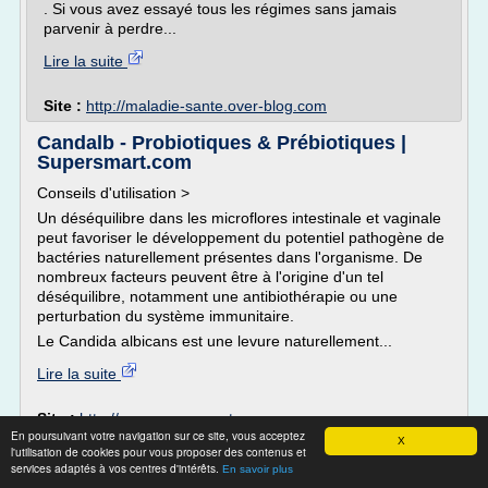
. Si vous avez essayé tous les régimes sans jamais
parvenir à perdre...
Lire la suite
Site :
http://maladie-sante.over-blog.com
Candalb - Probiotiques & Prébiotiques |
Supersmart.com
Conseils d'utilisation >
Un déséquilibre dans les microflores intestinale et vaginale
peut favoriser le développement du potentiel pathogène de
bactéries naturellement présentes dans l'organisme. De
nombreux facteurs peuvent être à l'origine d'un tel
déséquilibre, notamment une antibiothérapie ou une
perturbation du système immunitaire.
Le Candida albicans est une levure naturellement...
Lire la suite
Site :
http://www.supersmart.com
En poursuivant votre navigation sur ce site, vous acceptez
Thèmes liés :
candida albicans mycose traitement naturel
X
/
l'utilisation de cookies pour vous proposer des contenus et
candida albicans mycose genitale
/
candida albicans
services adaptés à vos centres d'intérêts.
En savoir plus
intestinal traitement naturel
/
mycose candida albicans