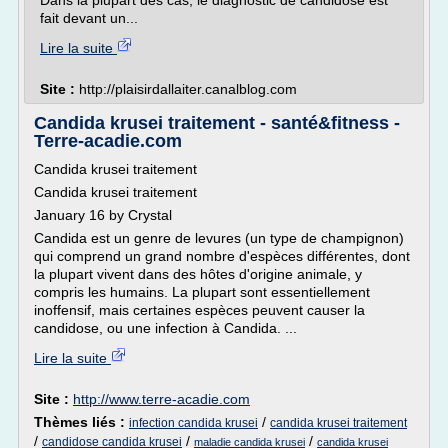
Dans la plupart des cas, le diagnostic de candidose est
fait devant un...
Lire la suite
Site :
http://plaisirdallaiter.canalblog.com
Candida krusei traitement - santé&fitness -
Terre-acadie.com
Candida krusei traitement
Candida krusei traitement
January 16 by Crystal
Candida est un genre de levures (un type de champignon)
qui comprend un grand nombre d'espèces différentes, dont
la plupart vivent dans des hôtes d'origine animale, y
compris les humains. La plupart sont essentiellement
inoffensif, mais certaines espèces peuvent causer la
candidose, ou une infection à Candida. ...
Lire la suite
Site :
http://www.terre-acadie.com
Thèmes liés :
/
infection candida krusei
candida krusei traitement
/
/
/
candidose candida krusei
maladie candida krusei
candida krusei