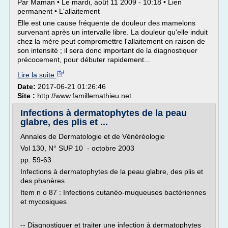
Par Maman • Le mardi, août 11 2009 - 10:18 • Lien
permanent • L'allaitement
Elle est une cause fréquente de douleur des mamelons
survenant après un intervalle libre. La douleur qu'elle induit
chez la mère peut compromettre l'allaitement en raison de
son intensité ; il sera donc important de la diagnostiquer
précocement, pour débuter rapidement...
Lire la suite
Date:
2017-06-21 01:26:46
Site :
http://www.famillemathieu.net
Infections à dermatophytes de la peau
glabre, des plis et ...
Annales de Dermatologie et de Vénéréologie
Vol 130, N° SUP 10 - octobre 2003
pp. 59-63
Infections à dermatophytes de la peau glabre, des plis et
des phanères
Item n o 87 : Infections cutanéo-muqueuses bactériennes
et mycosiques
-- Diagnostiquer et traiter une infection à dermatophytes