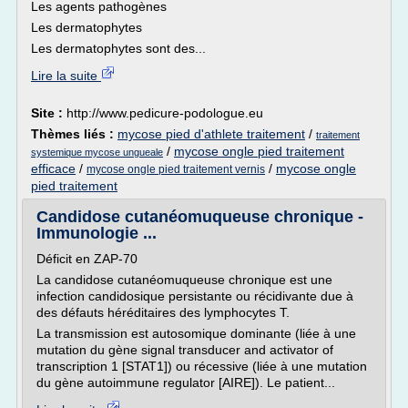
Les agents pathogènes
Les dermatophytes
Les dermatophytes sont des...
Lire la suite
Site :
http://www.pedicure-podologue.eu
Thèmes liés :
mycose pied d'athlete traitement
/
traitement
/
mycose ongle pied traitement
systemique mycose ungueale
efficace
/
/
mycose ongle
mycose ongle pied traitement vernis
pied traitement
Candidose cutanéomuqueuse chronique -
Immunologie ...
Déficit en ZAP-70
La candidose cutanéomuqueuse chronique est une
infection candidosique persistante ou récidivante due à
des défauts héréditaires des lymphocytes T.
La transmission est autosomique dominante (liée à une
mutation du gène signal transducer and activator of
transcription 1 [STAT1]) ou récessive (liée à une mutation
du gène autoimmune regulator [AIRE]). Le patient...