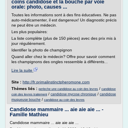
coins candidose et la bouche par voie
orale: photo, causes ...
Toutes les informations sont à des fins éducatives. Ne pas
auto-médicamenter, il est dangereux! Un diagnostic précis
ne peut être un médecin.
Les plus populaires:
La liste complète (plus de 150 pièces) avec des prix mis à
jour régulièrement.
Identifier la photo de champignon
Quand aller chez le médecin? Offre pour savoir comment
les champignons des ongles ressemble à différents...
Lire la suite
Site :
http://fr.primalinstinctpheromone.com
Thèmes liés :
/
perleche une candidose au coin des levres
candidose
/
/
candidose mycose chronique
candidose
coin des levres traitement
/
muqueuse bouche
candidose au coin des levres
Candidose mammaire ... aie aie aie ... -
Famille Mathieu
Candidose mammaire ... aie aie aie ...