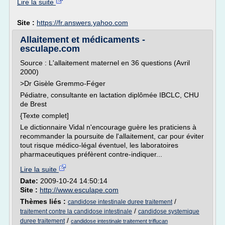
Lire la suite
Site :
https://fr.answers.yahoo.com
Allaitement et médicaments -
esculape.com
Source : L'allaitement maternel en 36 questions (Avril
2000)
>Dr Gisèle Gremmo-Féger
Pédiatre, consultante en lactation diplômée IBCLC, CHU
de Brest
{Texte complet]
Le dictionnaire Vidal n'encourage guère les praticiens à
recommander la poursuite de l'allaitement, car pour éviter
tout risque médico-légal éventuel, les laboratoires
pharmaceutiques préfèrent contre-indiquer...
Lire la suite
Date:
2009-10-24 14:50:14
Site :
http://www.esculape.com
Thèmes liés :
/
candidose intestinale duree traitement
/
traitement contre la candidose intestinale
candidose systemique
/
duree traitement
candidose intestinale traitement triflucan