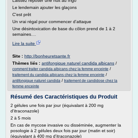
Laissez reposer une nuit au frigo
Le lendemain ajouter les glaçons
C'est prêt
Un vrai régal pour commencer d'attaque
Une désintoxication de base du côlon prend de 1 à 2
semaines....
Lire la suite
Site :
http://bonheuretsante.fr
Thèmes liés :
antifongique naturel candida albicans
/
/
comment traiter candida albicans chez la femme enceinte
/
traitement du candida albicans chez la femme enceinte
/
antifongique naturel candida
traitement de candidose chez la
femme enceinte
Résumé des Caractéristiques du Produit
2 gélules une fois par jour (équivalant à 200 mg
d'itraconazole)
2 à 5 mois
En cas de mycose invasive ou disséminée, augmenter la
posologie à 2 gélules deux fois par jour (matin et soir)
(équivalant à 400 mg d'itraconazole)