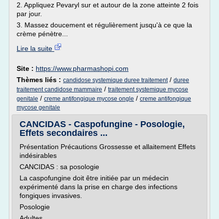
2. Appliquez Pevaryl sur et autour de la zone atteinte 2 fois
par jour.
3. Massez doucement et régulièrement jusqu'à ce que la
crème pénètre...
Lire la suite
Site :
https://www.pharmashopi.com
Thèmes liés :
/
candidose systemique duree traitement
duree
/
traitement candidose mammaire
traitement systemique mycose
/
/
genitale
creme antifongique mycose ongle
creme antifongique
mycose genitale
CANCIDAS - Caspofungine - Posologie,
Effets secondaires ...
Présentation Précautions Grossesse et allaitement Effets
indésirables
CANCIDAS : sa posologie
La caspofungine doit être initiée par un médecin
expérimenté dans la prise en charge des infections
fongiques invasives.
Posologie
Adultes