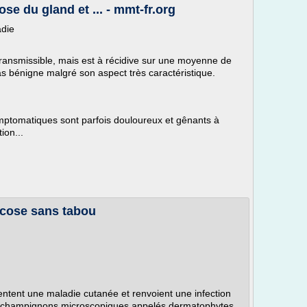
e du gland et ... - mmt-fr.org
adie
transmissible, mais est à récidive sur une moyenne de
pas bénigne malgré son aspect très caractéristique.
mptomatiques sont parfois douloureux et gênants à
ion...
ycose sans tabou
entent une maladie cutanée et renvoient une infection
s champignons microscopiques appelés dermatophytes