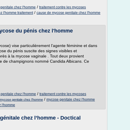
/
 genitale chez l'homme
traitement contre les mycoses
/
z l'homme traitement
cause de mycose genitale chez l'homme
mycose du pénis chez l'homme
ycose) vise particulièrement l'agente féminine et dans
se du pénis suscite des signes visibles et
rès à la mycose vaginale . Tout deux provient
ante de champignons nommé Candida Albicans. Ce
/
 genitale chez l'homme
traitement contre les mycoses
/
mycose genitale chez l'homme
mycose genitale chez l'homme
z l'homme
énitale chez l’homme - Doctical