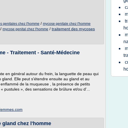
ge
c
m
t
/
es genitales chez l'homme
mycose genitale chez l'homme
h
/
/
traitement des mycoses
mycose genital chez l'homme
m
na
m
e - Traitement - Santé-Médecine
tr
c
h
e en général autour du frein, la languette de peau qui
du gland. Elle peut s'étendre ensuite au gland et au
 enflammé de la muqueuse , la présence de petits
« pustules », des sensations de brûlure et/ou d'...
esfemmes.com
e gland chez l'homme