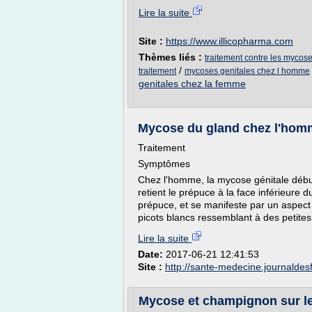
Lire la suite
Site :
https://www.illicopharma.com
Thèmes liés :
traitement contre les mycos
/
traitement
mycoses genitales chez l homme
genitales chez la femme
Mycose du gland chez l'homm
Traitement
Symptômes
Chez l'homme, la mycose génitale début
retient le prépuce à la face inférieure 
prépuce, et se manifeste par un aspect
picots blancs ressemblant à des petites 
Lire la suite
Date:
2017-06-21 12:41:53
Site :
http://sante-medecine.journald
Mycose et champignon sur l