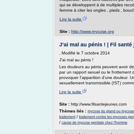
qui se développent à de multiples reco
femme à citer les ongles , pieds , bouch
Lire la suite
Site :
http://www.mycose.org
J’ai mal au pénis ! | Fil santé
, Modifié le 7 octobre 2014
J'ai mal au pénis !
Les douleurs au pénis peuvent avoir de
par un rapport sexuel ou le frottemen
provoquer l'apparition d'une douleur. Un
sexuellement transmissible (IST) comme
Lire la suite
Site :
http://www.filsantejeunes.com
Thèmes liés :
mycose du gland ou mycose 
/
traitement
traitement contre les mycoses ge
/
cause de mycose genitale chez l'homme