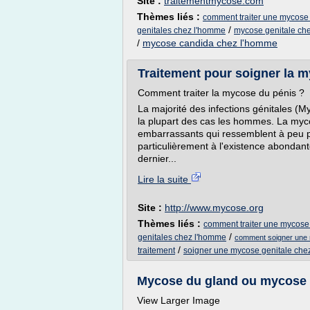
Site :
traitementmycose.com
Thèmes liés :
comment traiter une mycose
/
genitales chez l'homme
mycose genitale che
/
mycose candida chez l'homme
Traitement pour soigner la 
Comment traiter la mycose du pénis ?
La majorité des infections génitales (M
la plupart des cas les hommes. La myco
embarrassants qui ressemblent à peu p
particulièrement à l'existence abond
dernier...
Lire la suite
Site :
http://www.mycose.org
Thèmes liés :
comment traiter une mycose
/
genitales chez l'homme
comment soigner une 
/
traitement
soigner une mycose genitale che
Mycose du gland ou mycose g
View Larger Image