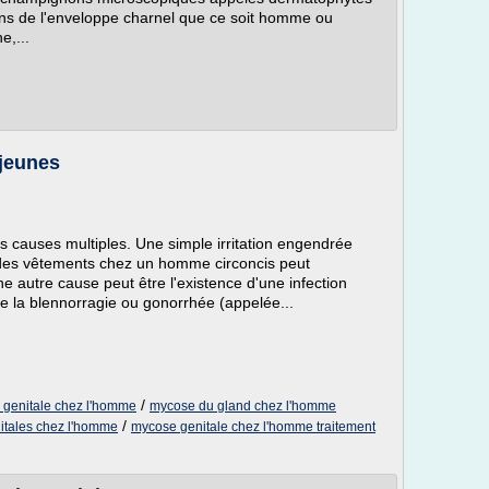
ins de l'enveloppe charnel que ce soit homme ou
e,...
 jeunes
s causes multiples. Une simple irritation engendrée
t des vêtements chez un homme circoncis peut
e autre cause peut être l'existence d'une infection
 la blennorragie ou gonorrhée (appelée...
/
genitale chez l'homme
mycose du gland chez l'homme
/
nitales chez l'homme
mycose genitale chez l'homme traitement