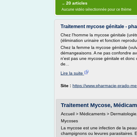
20 articles
→
Aucune vidéo sélectionnée pour ce thème
Traitement mycose génitale - p
Chez l'homme la mycose génitale (urétri
(élimination urinaire et fonction reprodu
Chez la femme la mycose génitale (vulvo
démangeaisons. A ne pas confondre avec
n'est pas une mycose génitale et donc q
de...
Lire la suite
Site :
https://www.pharmacie-prado-m
Traitement Mycose, Médicame
Accueil > Médicaments > Dermatologie
Mycoses
La mycose est une infection de la pea
champignons ou levures parasitaires. El