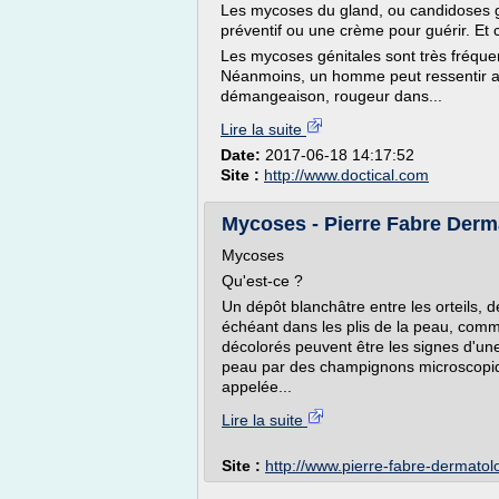
Les mycoses du gland, ou candidoses g
préventif ou une crème pour guérir. Et 
Les mycoses génitales sont très fréqu
Néanmoins, un homme peut ressentir aus
démangeaison, rougeur dans...
Lire la suite
Date:
2017-06-18 14:17:52
Site :
http://www.doctical.com
Mycoses - Pierre Fabre Derm
Mycoses
Qu'est-ce ?
Un dépôt blanchâtre entre les orteils, 
échéant dans les plis de la peau, comme
décolorés peuvent être les signes d'un
peau par des champignons microscopique
appelée...
Lire la suite
Site :
http://www.pierre-fabre-dermatol