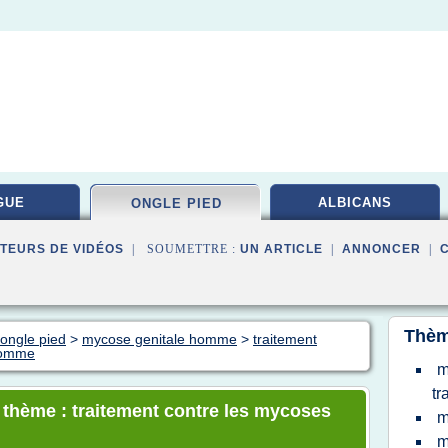
GUE
ALBICANS
ONGLE PIED
TEURS DE VIDÉOS
| SOUMETTRE :
UN ARTICLE
|
ANNONCER
|
Thèm
ongle pied
>
mycose genitale homme
>
traitement
'homme
m
tr
e thème : traitement contre les mycoses
m
m