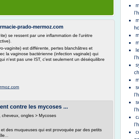
m
l
m
harmacie-prado-mermoz.com
h
m
te) se ressent par une inflammation de l'urètre
ctive).
m
-vaginite) est différente, pertes blanchâtres et
l
 la vaginose bactérienne (infection vaginale) qui
l
ui n'est pas une IST, c'est seulement un déséquilibre
s
c
m
ermoz.com
s
l
s
nt contre les mycoses ...
l
, cheveux, ongles > Mycoses
c
l
u et des muqueuses qui est provoquée par des petits
c
le...