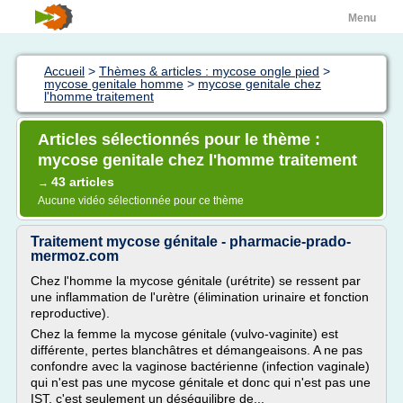
Menu
Accueil
>
Thèmes & articles : mycose ongle pied
>
mycose genitale homme
>
mycose genitale chez
l'homme traitement
Articles sélectionnés pour le thème :
mycose genitale chez l'homme traitement
43 articles
→
Aucune vidéo sélectionnée pour ce thème
Traitement mycose génitale - pharmacie-prado-
mermoz.com
Chez l'homme la mycose génitale (urétrite) se ressent par
une inflammation de l'urètre (élimination urinaire et fonction
reproductive).
Chez la femme la mycose génitale (vulvo-vaginite) est
différente, pertes blanchâtres et démangeaisons. A ne pas
confondre avec la vaginose bactérienne (infection vaginale)
qui n'est pas une mycose génitale et donc qui n'est pas une
IST, c'est seulement un déséquilibre de...