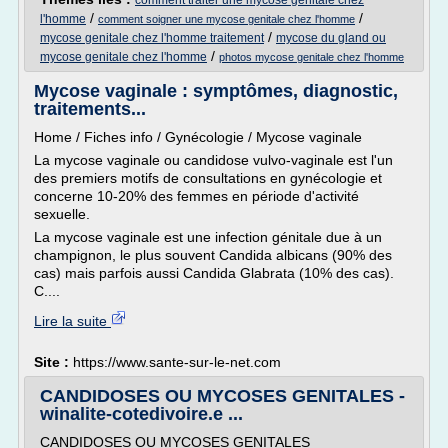
comment traiter une mycose genitale chez
/
/
l'homme
comment soigner une mycose genitale chez l'homme
/
mycose genitale chez l'homme traitement
mycose du gland ou
/
mycose genitale chez l'homme
photos mycose genitale chez l'homme
Mycose vaginale : symptômes, diagnostic,
traitements...
Home / Fiches info / Gynécologie / Mycose vaginale
La mycose vaginale ou candidose vulvo-vaginale est l'un
des premiers motifs de consultations en gynécologie et
concerne 10-20% des femmes en période d'activité
sexuelle.
La mycose vaginale est une infection génitale due à un
champignon, le plus souvent Candida albicans (90% des
cas) mais parfois aussi Candida Glabrata (10% des cas).
C....
Lire la suite
Site :
https://www.sante-sur-le-net.com
CANDIDOSES OU MYCOSES GENITALES -
winalite-cotedivoire.e ...
CANDIDOSES OU MYCOSES GENITALES