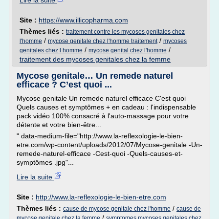
Lire la suite
Site :
https://www.illicopharma.com
Thèmes liés :
traitement contre les mycoses genitales chez
/
/
l'homme
mycose genitale chez l'homme traitement
mycoses
/
/
genitales chez l homme
mycose genital chez l'homme
traitement des mycoses genitales chez la femme
Mycose genitale… Un remede naturel
efficace ? C’est quoi ...
Mycose genitale Un remede naturel efficace C'est quoi
Quels causes et symptômes + en cadeau : l'indispensable
pack vidéo 100% consacré à l'auto-massage pour votre
détente et votre bien-être...
" data-medium-file="http://www.la-reflexologie-le-bien-
etre.com/wp-content/uploads/2012/07/Mycose-genitale -Un-
remede-naturel-efficace -Cest-quoi -Quels-causes-et-
symptômes .jpg"...
Lire la suite
Site :
http://www.la-reflexologie-le-bien-etre.com
Thèmes liés :
/
cause de mycose genitale chez l'homme
cause de
/
mycose genitale chez la femme
symptomes mycoses genitales chez