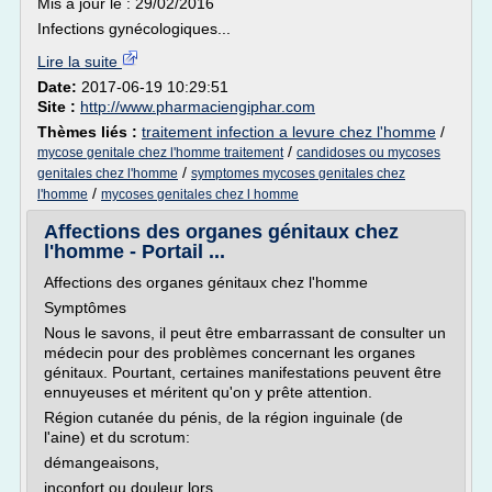
Mis à jour le : 29/02/2016
Infections gynécologiques...
Lire la suite
Date:
2017-06-19 10:29:51
Site :
http://www.pharmaciengiphar.com
Thèmes liés :
traitement infection a levure chez l'homme
/
/
mycose genitale chez l'homme traitement
candidoses ou mycoses
/
genitales chez l'homme
symptomes mycoses genitales chez
/
l'homme
mycoses genitales chez l homme
Affections des organes génitaux chez
l'homme - Portail ...
Affections des organes génitaux chez l'homme
Symptômes
Nous le savons, il peut être embarrassant de consulter un
médecin pour des problèmes concernant les organes
génitaux. Pourtant, certaines manifestations peuvent être
ennuyeuses et méritent qu'on y prête attention.
Région cutanée du pénis, de la région inguinale (de
l'aine) et du scrotum:
démangeaisons,
inconfort ou douleur lors...