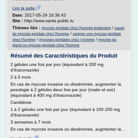
Lire la suite
Date:
2017-05-24 16:36:43
Site :
http://www.sante.public.lu
Thèmes liés :
/
mycose genitale chez l'homme traitement
cause
/
de mycose genitale chez l'homme
soigner une mycose genitale
/
/
chez l'homme
mycoses genitales chez l homme
mycose du
gland ou mycose genitale chez l'homme
Résumé des Caractéristiques du Produit
2 gélules une fois par jour (équivalant à 200 mg
d'itraconazole)
2 à 5 mois
En cas de mycose invasive ou disséminée, augmenter la
posologie à 2 gélules deux fois par jour (matin et soir)
(équivalant à 400 mg d'itraconazole)
Candidose
1 à 2 gélules une fois par jour (équivalant à 100-200 mg
d'itraconazole)
3 semaines à 7 mois
En cas de mycose invasive ou disséminée, augmenter la...