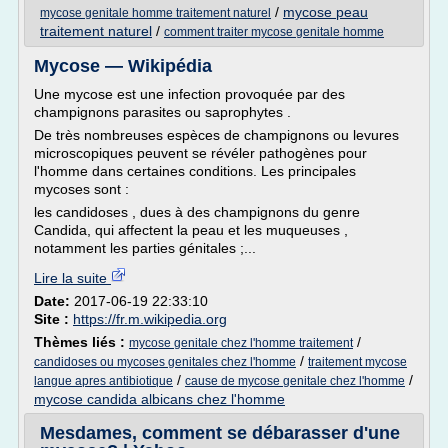
/
mycose peau
mycose genitale homme traitement naturel
traitement naturel
/
comment traiter mycose genitale homme
Mycose — Wikipédia
Une mycose est une infection provoquée par des
champignons parasites ou saprophytes .
De très nombreuses espèces de champignons ou levures
microscopiques peuvent se révéler pathogènes pour
l'homme dans certaines conditions. Les principales
mycoses sont :
les candidoses , dues à des champignons du genre
Candida, qui affectent la peau et les muqueuses ,
notamment les parties génitales ;...
Lire la suite
Date:
2017-06-19 22:33:10
Site :
https://fr.m.wikipedia.org
Thèmes liés :
/
mycose genitale chez l'homme traitement
/
candidoses ou mycoses genitales chez l'homme
traitement mycose
/
/
langue apres antibiotique
cause de mycose genitale chez l'homme
mycose candida albicans chez l'homme
Mesdames, comment se débarasser d'une