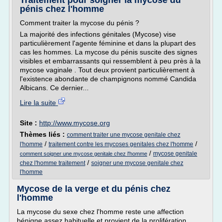
Traitement pour soigner la mycose du
pénis chez l'homme
Comment traiter la mycose du pénis ?
La majorité des infections génitales (Mycose) vise
particulièrement l'agente féminine et dans la plupart des
cas les hommes. La mycose du pénis suscite des signes
visibles et embarrassants qui ressemblent à peu près à la
mycose vaginale . Tout deux provient particulièrement à
l'existence abondante de champignons nommé Candida
Albicans. Ce dernier...
Lire la suite
Site :
http://www.mycose.org
Thèmes liés :
comment traiter une mycose genitale chez
/
/
l'homme
traitement contre les mycoses genitales chez l'homme
/
mycose genitale
comment soigner une mycose genitale chez l'homme
/
chez l'homme traitement
soigner une mycose genitale chez
l'homme
Mycose de la verge et du pénis chez
l'homme
La mycose du sexe chez l'homme reste une affection
bénigne assez habituelle et provient de la prolifération