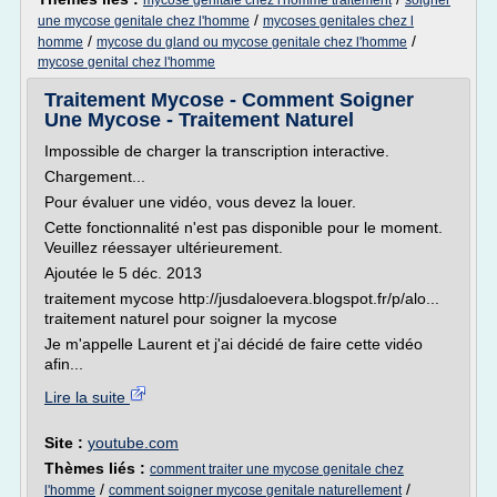
mycose genitale chez l'homme traitement
soigner
/
une mycose genitale chez l'homme
mycoses genitales chez l
/
/
homme
mycose du gland ou mycose genitale chez l'homme
mycose genital chez l'homme
Traitement Mycose - Comment Soigner
Une Mycose - Traitement Naturel
Impossible de charger la transcription interactive.
Chargement...
Pour évaluer une vidéo, vous devez la louer.
Cette fonctionnalité n'est pas disponible pour le moment.
Veuillez réessayer ultérieurement.
Ajoutée le 5 déc. 2013
traitement mycose http://jusdaloevera.blogspot.fr/p/alo...
traitement naturel pour soigner la mycose
Je m'appelle Laurent et j'ai décidé de faire cette vidéo
afin...
Lire la suite
Site :
youtube.com
Thèmes liés :
comment traiter une mycose genitale chez
/
/
l'homme
comment soigner mycose genitale naturellement