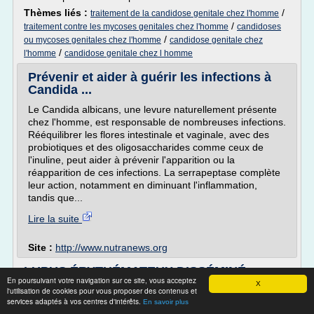
Thèmes liés :
/
traitement de la candidose genitale chez l'homme
/
traitement contre les mycoses genitales chez l'homme
candidoses
/
ou mycoses genitales chez l'homme
candidose genitale chez
/
l'homme
candidose genitale chez l homme
Prévenir et aider à guérir les infections à
Candida ...
Le Candida albicans, une levure naturellement présente
chez l'homme, est responsable de nombreuses infections.
Rééquilibrer les flores intestinale et vaginale, avec des
probiotiques et des oligosaccharides comme ceux de
l'inuline, peut aider à prévenir l'apparition ou la
réapparition de ces infections. La serrapeptase complète
leur action, notamment en diminuant l'inflammation,
tandis que...
Lire la suite
Site :
http://www.nutranews.org
LUPUS ÉRYTHÉMATEUX DISSÉMINÉ -
En poursuivant votre navigation sur ce site, vous acceptez
esculape.com
X
l'utilisation de cookies pour vous proposer des contenus et
services adaptés à vos centres d'intérêts.
LUPUS �?RYTH�?MATEUX DISS�?MIN�?
En savoir plus