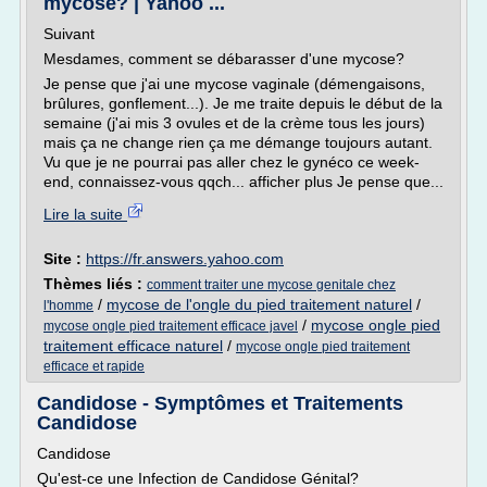
mycose? | Yahoo ...
Suivant
Mesdames, comment se débarasser d'une mycose?
Je pense que j'ai une mycose vaginale (démengaisons,
brûlures, gonflement...). Je me traite depuis le début de la
semaine (j'ai mis 3 ovules et de la crème tous les jours)
mais ça ne change rien ça me démange toujours autant.
Vu que je ne pourrai pas aller chez le gynéco ce week-
end, connaissez-vous qqch... afficher plus Je pense que...
Lire la suite
Site :
https://fr.answers.yahoo.com
Thèmes liés :
comment traiter une mycose genitale chez
/
mycose de l'ongle du pied traitement naturel
/
l'homme
/
mycose ongle pied
mycose ongle pied traitement efficace javel
traitement efficace naturel
/
mycose ongle pied traitement
efficace et rapide
Candidose - Symptômes et Traitements
Candidose
Candidose
Qu'est-ce une Infection de Candidose Génital?