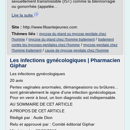
sexuellement transmissible (IST) comme la blennorragie
ou gonorrhée (appelée...
Lire la suite
Site :
http://www.filsantejeunes.com
Thèmes liés :
mycose du gland ou mycose genitale chez
/
/
l'homme
mycose du gland chez l'homme traitement
traitement
/
contre les mycoses genitales chez l'homme
mycose genitale chez
/
l'homme traitement
cause de mycose genitale chez l'homme
Les infections gynécologiques | Pharmacien
Giphar
Les infections gynécologiques
20 avis
Pertes vaginales anormales, démangeaisons ou brûlures...
sont généralement le signe d'une infection gynécologique.
Pour en venir à bout, un bon diagnostic est indispensable.
AU SOMMAIRE DE CET ARTICLE
A PROPOS DE CET ARTICLE
Rédigé par : Aude Dion
Relu et approuvé par : Comité éditorial Giphar