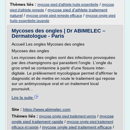
Thèmes liés :
/
mycose pied d'athlete huile essentielle
mycose
/
mycose pied d'athlete traitement
pied d'athlete remede
naturel
/
/
mycose ongle pied remede efficace
mycose ongle pied
huile essentielle lavande
Mycoses des ongles | Dr ABIMELEC –
Dermatologue - Paris
Accueil Les ongles Mycoses des ongles
Mycoses des ongles
Les mycoses des ongles sont des infections provoquées
par des champignons qui parasitent l'ongle. L'ongle du
gros orteil se contamine à partir d'une fissure inter-
digitale. Le prélèvement mycologique permet d'affirmer le
diagnostic et de mettre en route le traitement qui repose
sur un antimycosique oral et un traitement local
poursuivit...
Lire la suite
Site :
https://www.abimelec.com
Thèmes liés :
/
mycose
mycose ongle pied traitement vernis
ongle pied traitement rapide
/
mycose ongle pied traitement
/
mycose ongle pied traitement efficace
/
efficace et rapide