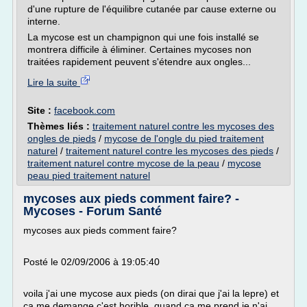
d'une rupture de l'équilibre cutanée par cause externe ou
interne.
La mycose est un champignon qui une fois installé se
montrera difficile à éliminer. Certaines mycoses non
traitées rapidement peuvent s'étendre aux ongles...
Lire la suite
Site :
facebook.com
Thèmes liés :
traitement naturel contre les mycoses des
ongles de pieds
/
mycose de l'ongle du pied traitement
naturel
/
traitement naturel contre les mycoses des pieds
/
traitement naturel contre mycose de la peau
/
mycose
peau pied traitement naturel
mycoses aux pieds comment faire? -
Mycoses - Forum Santé
mycoses aux pieds comment faire?
Posté le 02/09/2006 à 19:05:40
voila j'ai une mycose aux pieds (on dirai que j'ai la lepre) et
ca me demange c'est horible, quand ca me prend je n'ai