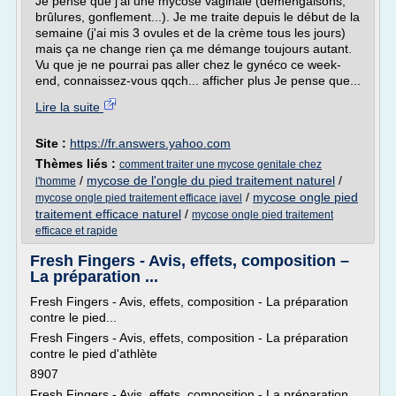
Je pense que j'ai une mycose vaginale (démengaisons,
brûlures, gonflement...). Je me traite depuis le début de la
semaine (j'ai mis 3 ovules et de la crème tous les jours)
mais ça ne change rien ça me démange toujours autant.
Vu que je ne pourrai pas aller chez le gynéco ce week-
end, connaissez-vous qqch... afficher plus Je pense que...
Lire la suite
Site :
https://fr.answers.yahoo.com
Thèmes liés :
comment traiter une mycose genitale chez
/
mycose de l'ongle du pied traitement naturel
/
l'homme
/
mycose ongle pied
mycose ongle pied traitement efficace javel
traitement efficace naturel
/
mycose ongle pied traitement
efficace et rapide
Fresh Fingers - Avis, effets, composition –
La préparation ...
Fresh Fingers - Avis, effets, composition - La préparation
contre le pied...
Fresh Fingers - Avis, effets, composition - La préparation
contre le pied d'athlète
8907
Fresh Fingers - Avis, effets, composition - La préparation