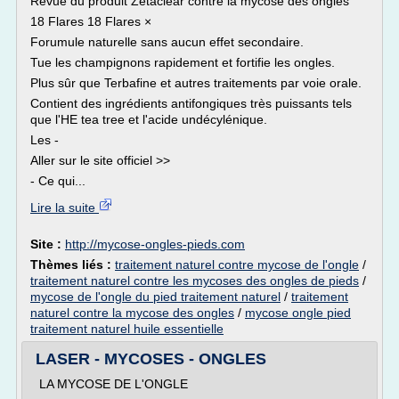
Revue du produit Zetaclear contre la mycose des ongles
18 Flares 18 Flares ×
Forumule naturelle sans aucun effet secondaire.
Tue les champignons rapidement et fortifie les ongles.
Plus sûr que Terbafine et autres traitements par voie orale.
Contient des ingrédients antifongiques très puissants tels
que l'HE tea tree et l'acide undécylénique.
Les -
Aller sur le site officiel >>
- Ce qui...
Lire la suite
Site :
http://mycose-ongles-pieds.com
Thèmes liés :
traitement naturel contre mycose de l'ongle
/
traitement naturel contre les mycoses des ongles de pieds
/
mycose de l'ongle du pied traitement naturel
/
traitement
naturel contre la mycose des ongles
/
mycose ongle pied
traitement naturel huile essentielle
LASER - MYCOSES - ONGLES
LA MYCOSE DE L'ONGLE