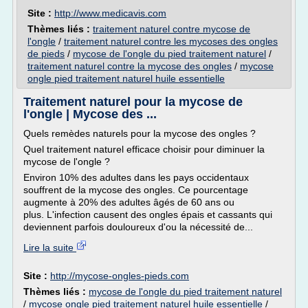
Site :
http://www.medicavis.com
Thèmes liés :
traitement naturel contre mycose de
l'ongle
/
traitement naturel contre les mycoses des ongles
de pieds
/
mycose de l'ongle du pied traitement naturel
/
traitement naturel contre la mycose des ongles
/
mycose
ongle pied traitement naturel huile essentielle
Traitement naturel pour la mycose de
l'ongle | Mycose des ...
Quels remèdes naturels pour la mycose des ongles ?
Quel traitement naturel efficace choisir pour diminuer la
mycose de l'ongle ?
Environ 10% des adultes dans les pays occidentaux
souffrent de la mycose des ongles. Ce pourcentage
augmente à 20% des adultes âgés de 60 ans ou
plus. L'infection causent des ongles épais et cassants qui
deviennent parfois douloureux d'ou la nécessité de...
Lire la suite
Site :
http://mycose-ongles-pieds.com
Thèmes liés :
mycose de l'ongle du pied traitement naturel
/
mycose ongle pied traitement naturel huile essentielle
/