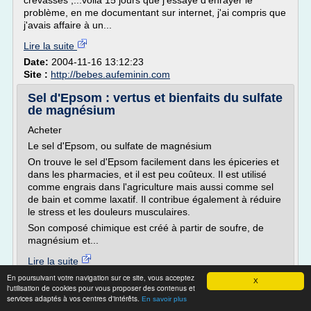
crevasses ,...voilà 15 jours que j'essaye d'enrayer le
problème, en me documentant sur internet, j'ai compris que
j'avais affaire à un...
Lire la suite
Date:
2004-11-16 13:12:23
Site :
http://bebes.aufeminin.com
Sel d'Epsom : vertus et bienfaits du sulfate
de magnésium
Acheter
Le sel d'Epsom, ou sulfate de magnésium
On trouve le sel d'Epsom facilement dans les épiceries et
dans les pharmacies, et il est peu coûteux. Il est utilisé
comme engrais dans l'agriculture mais aussi comme sel
de bain et comme laxatif. Il contribue également à réduire
le stress et les douleurs musculaires.
Son composé chimique est créé à partir de soufre, de
magnésium et...
Lire la suite
En poursuivant votre navigation sur ce site, vous acceptez
X
l'utilisation de cookies pour vous proposer des contenus et
Site :
http://www.selepsom.fr
services adaptés à vos centres d'intérêts.
En savoir plus
Thèmes liés :
mycose de l'ongle du pied traitement