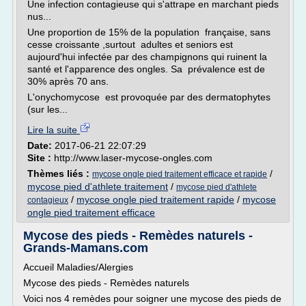
Une infection contagieuse qui s'attrape en marchant pieds
nus...
Une proportion de 15% de la population française, sans
cesse croissante ,surtout adultes et seniors est
aujourd'hui infectée par des champignons qui ruinent la
santé et l'apparence des ongles. Sa prévalence est de
30% après 70 ans.
L'onychomycose est provoquée par des dermatophytes
(sur les...
Lire la suite
Date:
2017-06-21 22:07:29
Site :
http://www.laser-mycose-ongles.com
Thèmes liés :
/
mycose ongle pied traitement efficace et rapide
mycose pied d'athlete traitement
/
mycose pied d'athlete
/
mycose ongle pied traitement rapide
/
mycose
contagieux
ongle pied traitement efficace
Mycose des pieds - Remèdes naturels -
Grands-Mamans.com
Accueil Maladies/Alergies
Mycose des pieds - Remèdes naturels
Voici nos 4 remèdes pour soigner une mycose des pieds de