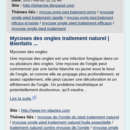
Date:
2017-06-08 11:31:40
Site :
http://ipharme.blogspot.com
Thèmes liés :
/
mycose
mycose ongle pied traitement vernis
ongle pied traitement rapide
/
mycose ongle pied traitement
/
mycose ongle pied traitement efficace
/
efficace et rapide
mycose ongle pied traitement
Mycoses des ongles traitement naturel |
Bienfaits ...
Mycoses des ongles
Une mycose des ongles est une infection fongique dans un
ou plusieurs des ongles. Une mycose de l'ongle peut
commencer par une tache blanche ou jaune sous le bout
de l'ongle, et comme elle se propage plus profondément, et
assez rapidement, elle peut causer une décoloration et un
effritement de l'ongle. Un problème inesthétique et
potentiellement douloureux, qu'il vaudra...
Lire la suite
Site :
http://www.mr-plantes.com
Thèmes liés :
mycose de l'ongle du pied traitement naturel
/
mycose ongle pied traitement naturel huile essentielle
/
traitement naturel contre mycose de l'ongle
/
mycose ongle