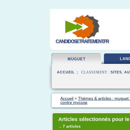
CANDIDOSETRAITEMENT.FR
LAN
MUGUET
ACCUEIL
| CLASSEMENT :
SITES
,
AU
Accueil
>
Thèmes & articles : muguet 
contre mycose
Articles sélectionnés pour l
7 articles
→