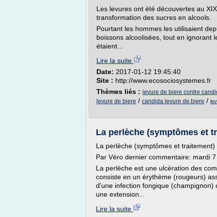
Les levures ont été découvertes au XIX
transformation des sucres en alcools.
Pourtant les hommes les utilisaient dep
boissons alcoolisées, tout en ignorant l
étaient...
Lire la suite
Date:
2017-01-12 19:45:40
Site :
http://www.ecosociosystemes.fr
Thèmes liés :
levure de biere contre candi
/
/
levure de biere
candida levure de biere
le
La perlèche (symptômes et tr
La perlèche (symptômes et traitement)
Par Véro dernier commentaire: mardi 7
La perlèche est une ulcération des comm
consiste en un érythème (rougeurs) asso
d'une infection fongique (champignon) o
une extension...
Lire la suite