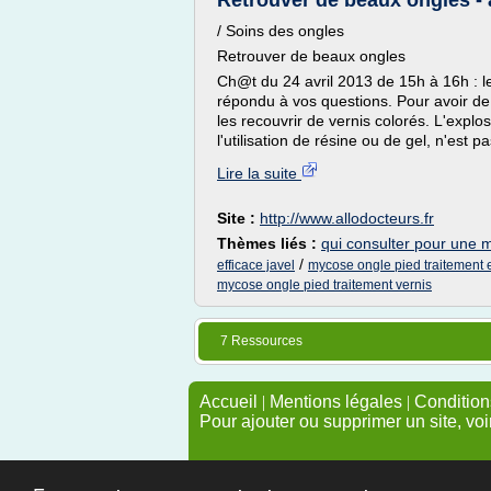
Retrouver de beaux ongles - 
/ Soins des ongles
Retrouver de beaux ongles
Ch@t du 24 avril 2013 de 15h à 16h : 
répondu à vos questions. Pour avoir de
les recouvrir de vernis colorés. L'expl
l'utilisation de résine ou de gel, n'est 
Lire la suite
Site :
http://www.allodocteurs.fr
Thèmes liés :
qui consulter pour une 
/
efficace javel
mycose ongle pied traitement 
mycose ongle pied traitement vernis
7 Ressources
Accueil
|
Mentions légales
|
Conditions
Pour ajouter ou supprimer un site, voi