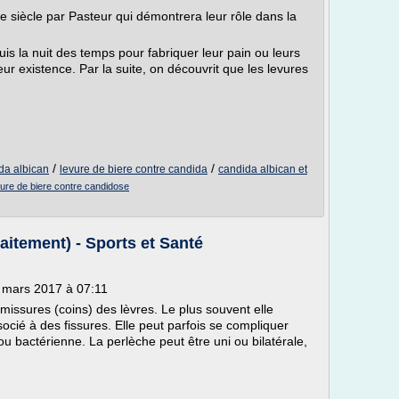
e siècle par Pasteur qui démontrera leur rôle dans la
uis la nuit des temps pour fabriquer leur pain ou leurs
eur existence. Par la suite, on découvrit que les levures
/
/
da albican
levure de biere contre candida
candida albican et
vure de biere contre candidose
aitement) - Sports et Santé
 mars 2017 à 07:11
issures (coins) des lèvres. Le plus souvent elle
cié à des fissures. Elle peut parfois se compliquer
u bactérienne. La perlèche peut être uni ou bilatérale,