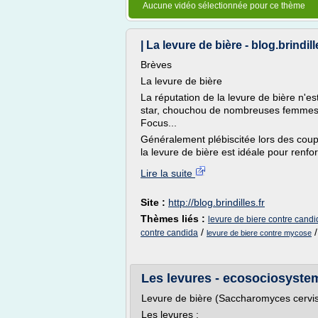
Aucune vidéo sélectionnée pour ce thème
| La levure de bière - blog.brindill
Brèves
La levure de bière
La réputation de la levure de bière n'es
star, chouchou de nombreuses femmes, e
Focus...
Généralement plébiscitée lors des coup
la levure de bière est idéale pour renfo
Lire la suite
Site :
http://blog.brindilles.fr
Thèmes liés :
levure de biere contre candi
/
contre candida
levure de biere contre mycose
Les levures - ecosociosystem
Levure de bière (Saccharomyces cervis
Les levures :