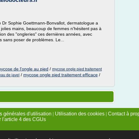
allodocteurs.fr
le Dr Sophie Goettmann-Bonvallot, dermatologue a
 jolies mains, beaucoup de femmes n'hésitent pas à
osion des "ongleries" ces dernières années, avec
pas sans poser de problèmes. Le...
mycose de l'ongle au pied
/
mycose ongle pied traitement
/
mycose ongle pied traitement efficace
/
eau de javel
 générales d'utilisation
|
Utilisation des cookies
|
Contact à pro
r l'article 4 des CGUs