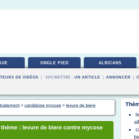
GUE
ONGLE PIED
ALBICANS
TEURS DE VIDÉOS
| SOUMETTRE :
UN ARTICLE
|
ANNONCER
|
Thèm
traitement
>
candidose mycose
>
levure de biere
l
al
e thème : levure de biere contre mycose
c
bi