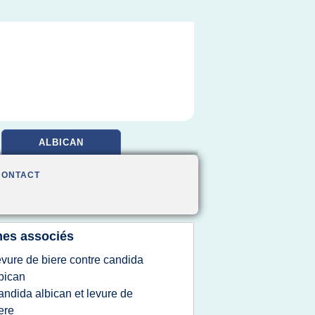
ALBICAN
CONTACT
es associés
evure de biere contre candida
bican
andida albican et levure de
ere