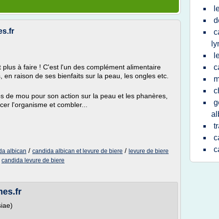
l
d
es.fr
c
l
l
t plus à faire ! C'est l'un des complément alimentaire
c
n raison de ses bienfaits sur la peau, les ongles etc.
m
c
s de mou pour son action sur la peau et les phanères,
g
rcer l'organisme et combler...
al
t
c
c
/
/
da albican
candida albican et levure de biere
levure de biere
/
candida levure de biere
es.fr
iae)