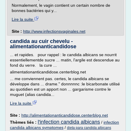
Normalement, le vagin contient un certain nombre de
bonnes bactéries qui y...
Lire la suite
Site :
http://www.infectionsvaginales.net
candida au cuir chevelu -
alimentationanticandidose
... et rapides. pour rappel : le candida albicans se nourrit
essentiellementde sucre ... matin, l'argile est descendue au
fond du verre. la cure ...
alimentationanticandidose.centerblog.net
... me conviennent pas. certes, le candida albicans se
développe dans ... drame." donnnnnc :le bicarbonate utilisé
au quotidien est un apport non ... gargarisme contre le
muguet (alias candida...
Lire la suite
Site :
http://alimentationanticandidose.centerblog.net
l'infection candida albicans
Thèmes liés :
/
infection
candida albicans symptomes
/
dieta para candida albicans