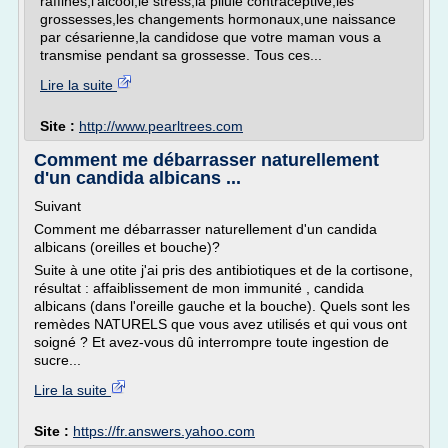
raffinés,l'alcool,le stress,la pilule contraceptive,les
grossesses,les changements hormonaux,une naissance
par césarienne,la candidose que votre maman vous a
transmise pendant sa grossesse. Tous ces...
Lire la suite
Site :
http://www.pearltrees.com
Comment me débarrasser naturellement
d'un candida albicans ...
Suivant
Comment me débarrasser naturellement d'un candida
albicans (oreilles et bouche)?
Suite à une otite j'ai pris des antibiotiques et de la cortisone,
résultat : affaiblissement de mon immunité , candida
albicans (dans l'oreille gauche et la bouche). Quels sont les
remèdes NATURELS que vous avez utilisés et qui vous ont
soigné ? Et avez-vous dû interrompre toute ingestion de
sucre...
Lire la suite
Site :
https://fr.answers.yahoo.com