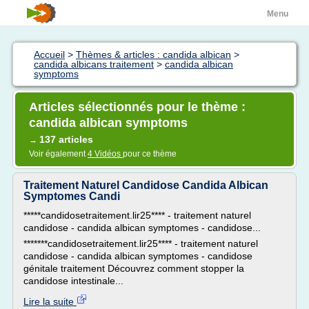
Menu
Accueil
>
Thèmes & articles : candida albican
>
candida albicans traitement
>
candida albican
symptoms
Articles sélectionnés pour le thème :
candida albican symptoms
137 articles
→
Voir également
4 Vidéos
pour ce thème
Traitement Naturel Candidose Candida Albican
Symptomes Candi
*****candidosetraitement.lir25**** - traitement naturel
candidose - candida albican symptomes - candidose...
*******candidosetraitement.lir25**** - traitement naturel
candidose - candida albican symptomes - candidose
génitale traitement Découvrez comment stopper la
candidose intestinale...
Lire la suite