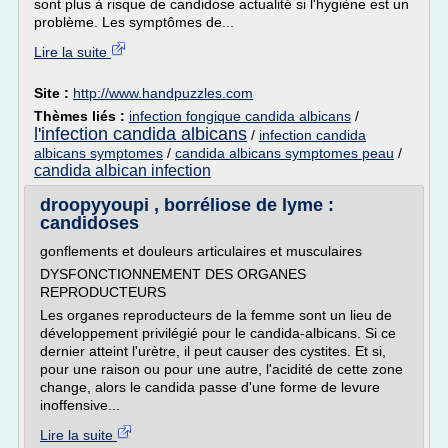
sont plus à risque de candidose actualité si l'hygiène est un
problème. Les symptômes de...
Lire la suite
Site :
http://www.handpuzzles.com
Thèmes liés :
infection fongique candida albicans
/
l'infection candida albicans
/
infection candida
albicans symptomes
/
candida albicans symptomes peau
/
candida albican infection
droopyyoupi , borréliose de lyme :
candidoses
gonflements et douleurs articulaires et musculaires
DYSFONCTIONNEMENT DES ORGANES
REPRODUCTEURS
Les organes reproducteurs de la femme sont un lieu de
développement privilégié pour le candida-albicans. Si ce
dernier atteint l'urètre, il peut causer des cystites. Et si,
pour une raison ou pour une autre, l'acidité de cette zone
change, alors le candida passe d'une forme de levure
inoffensive...
Lire la suite