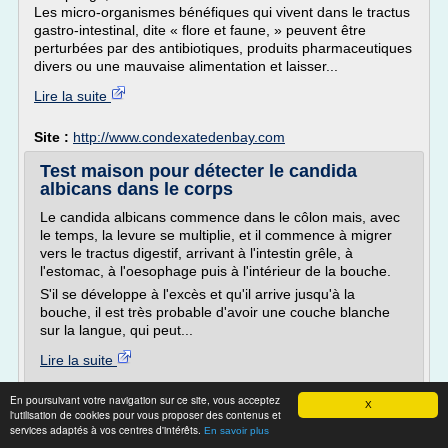
Les micro-organismes bénéfiques qui vivent dans le tractus
gastro-intestinal, dite « flore et faune, » peuvent être
perturbées par des antibiotiques, produits pharmaceutiques
divers ou une mauvaise alimentation et laisser...
Lire la suite
Site :
http://www.condexatedenbay.com
Test maison pour détecter le candida
albicans dans le corps
Le candida albicans commence dans le côlon mais, avec
le temps, la levure se multiplie, et il commence à migrer
vers le tractus digestif, arrivant à l'intestin grêle, à
l'estomac, à l'oesophage puis à l'intérieur de la bouche.
S'il se développe à l'excès et qu'il arrive jusqu'à la
bouche, il est très probable d'avoir une couche blanche
sur la langue, qui peut...
Lire la suite
En poursuivant votre navigation sur ce site, vous acceptez
Site :
http://humormagazin.com
X
l'utilisation de cookies pour vous proposer des contenus et
Thèmes liés :
eliminer candida albican naturellement
/
services adaptés à vos centres d'intérêts.
En savoir plus
/
comment detecter candida albicans
comment eliminer le candida