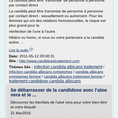
La candida peut être 'transmise' de personne a personne
par contact direct
La candida peut être transmise de personne à personne
par contact direct - sexuellement ou autrement. Pour les
femmes qui ont des relations homosexuelles, le risque est
plus grand pour la
réinfection de l'une à l'autre.
Hétéro ou homo, si vous ou votre partenaire a la candida
active, ...
Lire la suite
Date:
2011-05-12 09:08:31
Site :
http://www.candidosetraitement.com
infection candida albicans traitement
Thèmes liés :
/
infection candida albicans symptomes
/
candida albicans
symptomes femme
/
candida albicans traitement femme
/
traitement candidose candida albicans
Se débarrasser de la candidose avec l’aloe
vera et le ...
Découvrez les bienfaits de l'aloé vera pour votre bien-être
et votre beauté
31 Mar2016