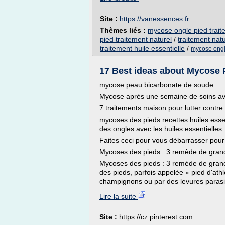
Site :
https://vanessences.fr
Thèmes liés :
mycose ongle pied traite
pied traitement naturel
/
traitement nat
traitement huile essentielle
/
mycose ongle
17 Best ideas about Mycose P
mycose peau bicarbonate de soude
Mycose après une semaine de soins avec
7 traitements maison pour lutter contr
mycoses des pieds recettes huiles esse
des ongles avec les huiles essentielles
Faites ceci pour vous débarrasser pour
Mycoses des pieds : 3 remède de gran
Mycoses des pieds : 3 remède de grand
des pieds, parfois appelée « pied d'ath
champignons ou par des levures parasit
Lire la suite
Site :
https://cz.pinterest.com