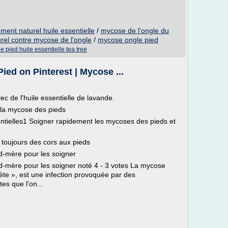
ment naturel huile essentielle
/
mycose de l'ongle du
urel contre mycose de l'ongle
/
mycose ongle pied
 pied huile essentielle tea tree
ied on Pinterest | Mycose ...
 de l'huile essentielle de lavande.
e la mycose des pieds
ntielles1 Soigner rapidement les mycoses des pieds et
 toujours des cors aux pieds
d-mère pour les soigner
-mère pour les soigner noté 4 - 3 votes La mycose
lète », est une infection provoquée par des
es que l'on...