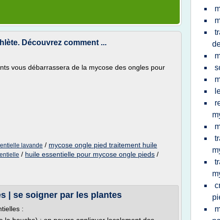
m
m
t
hlète. Découvrez comment ...
de
m
ients vous débarrassera de la mycose des ongles pour
s
m
l
r
m
m
t
/
mycose ongle pied traitement huile
entielle lavande
my
/
huile essentielle pour mycose ongle pieds
/
entielle
t
m
c
s | se soigner par les plantes
pi
ielles :
m