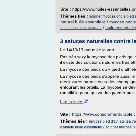
Site :
https://www.huiles-essentielles.p
Thèmes liés :
soigner mycose ongle pied a
naturel huile essentielle
/
mycose ongle 
/
huile essentiel
huile essentielle lavande
3 astuces naturelles contre l
Le 14/10/13 par mike le vert
Pas très sexy la mycose des pieds qui r
il existe des solutions naturelles très eff
La mycose des pieds ou « pied d'athlèt
La mycose des pieds s'appelle aussi le «
des levures parasites ou des champigno
entourant les orteils. La mycose se déve
ramollit la peau qui va desquamer puis 
Lire la suite
Site :
https://www.consommerdurable.
Thèmes liés :
mycose pied d'athlete tea tr
/
d'athlete huile essentielle
soigner mycose pi