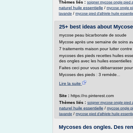
Thèmes liés :
soigner mycose ongle pied a
naturel huile essentielle
/
mycose ongle p
/
lavande
mycose pied d'athlete huile essentie
25+ best ideas about Mycose 
mycose peau bicarbonate de soude
Mycose après une semaine de soins avec
7 traitements maison pour lutter contr
mycoses des pieds recettes huiles esse
des ongles avec les huiles essentielles
Faites ceci pour vous débarrasser pour
Mycoses des pieds : 3 remède...
Lire la suite
Site :
https://ro.pinterest.com
Thèmes liés :
soigner mycose ongle pied a
naturel huile essentielle
/
mycose ongle p
/
lavande
mycose pied d'athlete huile essenti
Mycoses des ongles. Des rem