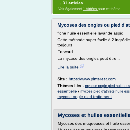
31 articles
→
Voir également
1 Vidéos
pour ce thème
Mycoses des ongles ou pied d'at
fiche huile essentielle lavande aspic
Cette méthode super facile à 2 ingréd
toujours
Forward
La mycose des ongles peut être...
Lire la suite
Site :
https://www.pinterest.com
Thèmes liés :
mycose ongle pied huile ess
essentielle
/
mycose pied d'athlete huile ess
mycose ongle pied traitement
Mycoses et huiles essentielle
Mycoses des muqueuses et huile essent