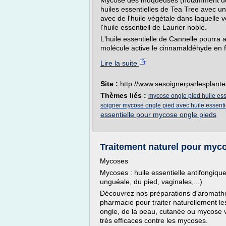
Mycose des muqueuses (notamment de l
huiles essentielles de Tea Tree avec u
avec de l'huile végétale dans laquelle v
l'huile essentiell de Laurier noble.
L'huile essentielle de Cannelle pourra 
molécule active le cinnamaldéhyde en fai
Lire la suite
Site :
http://www.sesoignerparlesplant
Thèmes liés :
mycose ongle pied huile esse
soigner mycose ongle pied avec huile essenti
essentielle pour mycose ongle pieds
Traitement naturel pour myco
Mycoses
Mycoses : huile essentielle antifongiqu
unguéale, du pied, vaginales,...)
Découvrez nos préparations d'aromathé
pharmacie pour traiter naturellement 
ongle, de la peau, cutanée ou mycose vag
très efficaces contre les mycoses.