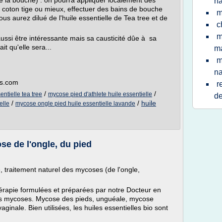
a bouche) : on pourra appliquer localement des
na
n coton tige ou mieux, effectuer des bains de bouche
m
ous aurez dilué de l'huile essentielle de Tea tree et de
c
m
aussi être intéressante mais sa causticité dûe à sa
t qu'elle sera...
m
m
na
es.com
r
/
/
ntielle tea tree
mycose pied d'athlete huile essentielle
de
/
/
huile
elle
mycose ongle pied huile essentielle lavande
se de l'ongle, du pied
e, traitement naturel des mycoses (de l'ongle,
rapie formulées et préparées par notre Docteur en
les mycoses. Mycose des pieds, unguéale, mycose
inale. Bien utilisées, les huiles essentielles bio sont