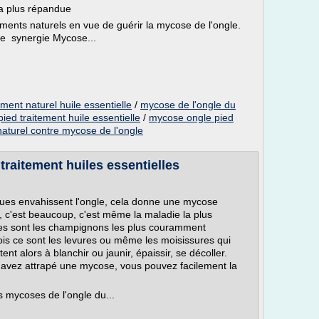
la plus répandue
ments naturels en vue de guérir la mycose de l'ongle.
re synergie Mycose...
ment naturel huile essentielle
/
mycose de l'ongle du
ied traitement huile essentielle
/
mycose ongle pied
naturel contre mycose de l'ongle
raitement huiles essentielles
es envahissent l'ongle, cela donne une mycose
t, c'est beaucoup, c'est même la maladie la plus
tes sont les champignons les plus couramment
is ce sont les levures ou même les moisissures qui
nt alors à blanchir ou jaunir, épaissir, se décoller.
us avez attrapé une mycose, vous pouvez facilement la
s mycoses de l'ongle du...