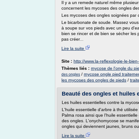
Il y a un remede naturel même plusieur
concernent les mycoses des ongles des
Les mycoses des ongles soignées par 
Le bicarbonate de soude. Massez vous l
à soupe sur vos pieds avec un peu d'ea
bien se rincer et de bien se sécher les 
pas créer...
Lire la suite
Site :
http://www.la-reflexologie-le-bie
Thèmes liés :
mycose de l'ongle du pie
/
mycose ongle pied traitement
des ongles
les mycoses des ongles de pieds
/
trai
Beauté des ongles et huiles es
Les huiles essentielles contre la mycos
L'huile essentielle d'arbre à thé utilis
Palma rosa ainsi que l'huile essentielle
des ongles. L'onychomycose se manife
ongles qui deviennent jaunes, bruns ou 
Lire la suite