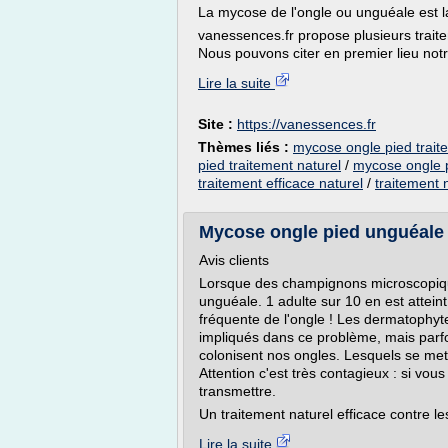
La mycose de l'ongle ou unguéale est 
vanessences.fr propose plusieurs traite
Nous pouvons citer en premier lieu not
Lire la suite
Site :
https://vanessences.fr
Thèmes liés :
mycose ongle pied traite
pied traitement naturel
/
mycose ongle p
traitement efficace naturel
/
traitement 
Mycose ongle pied unguéale t
Avis clients
Lorsque des champignons microscopiqu
unguéale. 1 adulte sur 10 en est attein
fréquente de l'ongle ! Les dermatophy
impliqués dans ce problème, mais parfo
colonisent nos ongles. Lesquels se mette
Attention c'est très contagieux : si vo
transmettre.
Un traitement naturel efficace contre le
Lire la suite