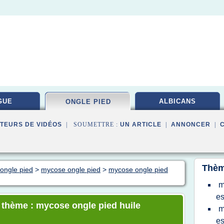
GUE
ALBICANS
ONGLE PIED
TEURS DE VIDÉOS
| SOUMETTRE :
UN ARTICLE
|
ANNONCER
|
Thèm
ongle pied
>
mycose ongle pied
>
mycose ongle pied
m
es
e thème : mycose ongle pied huile
m
es