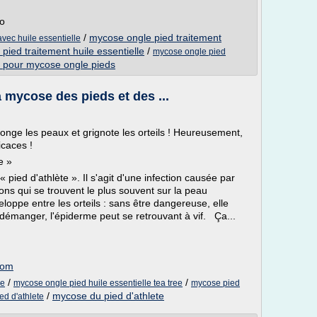
ro
/
mycose ongle pied traitement
vec huile essentielle
pied traitement huile essentielle
/
mycose ongle pied
le pour mycose ongle pieds
a mycose des pieds et des ...
onge les peaux et grignote les orteils ! Heureusement,
icaces !
e »
 pied d'athlète ». Il s'agit d'une infection causée par
ns qui se trouvent le plus souvent sur la peau
loppe entre les orteils : sans être dangereuse, elle
démanger, l'épiderme peut se retrouvant à vif. Ça...
com
/
/
ee
mycose ongle pied huile essentielle tea tree
mycose pied
/
mycose du pied d'athlete
ed d'athlete