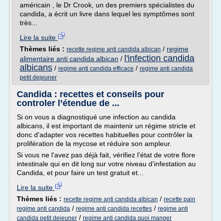
américain , le Dr Crook, un des premiers spécialistes du
candida, a écrit un livre dans lequel les symptômes sont
très...
Lire la suite
Thèmes liés :
/
regime
recette regime anti candida albican
l'infection candida
alimentaire anti candida albican
/
albicans
/
/
regime anti candida efficace
regime anti candida
petit dejeuner
Candida : recettes et conseils pour
controler l’étendue de ...
Si on vous a diagnostiqué une infection au candida
albicans, il est important de maintenir un régime stricte et
donc d'adapter vos recettes habituelles pour contrôler la
prolifération de la mycose et réduire son ampleur.
Si vous ne l'avez pas déjà fait, vérifiez l'état de votre flore
intestinale qui en dit long sur votre niveau d'infestation au
Candida, et pour faire un test gratuit et...
Lire la suite
Thèmes liés :
/
recette regime anti candida albican
recette pain
/
/
regime anti candida
regime anti candida recettes
regime anti
/
candida petit dejeuner
regime anti candida quoi manger