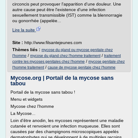
circoncis peut provoquer l'apparition d'une douleur. Une
autre cause peut être l'existence d'une infection
sexuellement transmissible (IST) comme la blennorragie
ou gonorrhée (appelée...
Lire la suite
Site :
http://www.filsantejeunes.com
Thèmes liés :
mycose du gland ou mycose genitale chez
/
/
l'homme
mycose du gland chez l'homme traitement
traitement
/
contre les mycoses genitales chez l'homme
mycose genitale chez
/
l'homme traitement
cause de mycose genitale chez l'homme
Mycose.org | Portail de la mycose sans
tabou
Portail de la mycose sans tabou !
Menu et widgets
Mycose chez l'homme
La Mycose...
Loin d'être anodin, les mycoses représentent une maladie
cutanée et renvoient une infection muqueuse. Elles sont
causées par des champignons microscopiques appelés
dermatophytes qui se développent à de multiples recoins