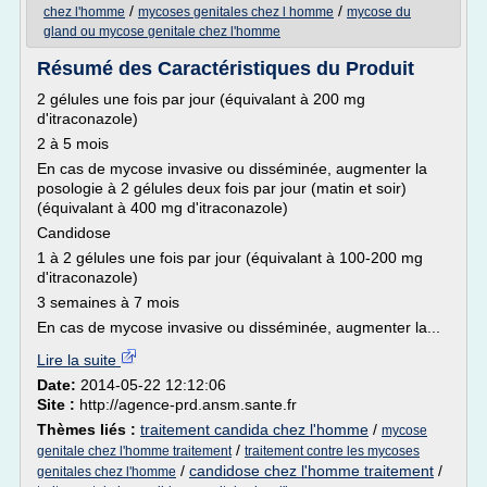
/
/
chez l'homme
mycoses genitales chez l homme
mycose du
gland ou mycose genitale chez l'homme
Résumé des Caractéristiques du Produit
2 gélules une fois par jour (équivalant à 200 mg
d'itraconazole)
2 à 5 mois
En cas de mycose invasive ou disséminée, augmenter la
posologie à 2 gélules deux fois par jour (matin et soir)
(équivalant à 400 mg d'itraconazole)
Candidose
1 à 2 gélules une fois par jour (équivalant à 100-200 mg
d'itraconazole)
3 semaines à 7 mois
En cas de mycose invasive ou disséminée, augmenter la...
Lire la suite
Date:
2014-05-22 12:12:06
Site :
http://agence-prd.ansm.sante.fr
Thèmes liés :
traitement candida chez l'homme
/
mycose
/
genitale chez l'homme traitement
traitement contre les mycoses
/
candidose chez l'homme traitement
/
genitales chez l'homme