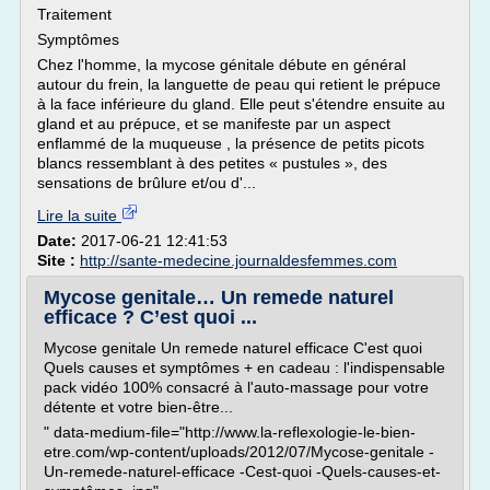
Traitement
Symptômes
Chez l'homme, la mycose génitale débute en général
autour du frein, la languette de peau qui retient le prépuce
à la face inférieure du gland. Elle peut s'étendre ensuite au
gland et au prépuce, et se manifeste par un aspect
enflammé de la muqueuse , la présence de petits picots
blancs ressemblant à des petites « pustules », des
sensations de brûlure et/ou d'...
Lire la suite
Date:
2017-06-21 12:41:53
Site :
http://sante-medecine.journaldesfemmes.com
Mycose genitale… Un remede naturel
efficace ? C’est quoi ...
Mycose genitale Un remede naturel efficace C'est quoi
Quels causes et symptômes + en cadeau : l'indispensable
pack vidéo 100% consacré à l'auto-massage pour votre
détente et votre bien-être...
" data-medium-file="http://www.la-reflexologie-le-bien-
etre.com/wp-content/uploads/2012/07/Mycose-genitale -
Un-remede-naturel-efficace -Cest-quoi -Quels-causes-et-