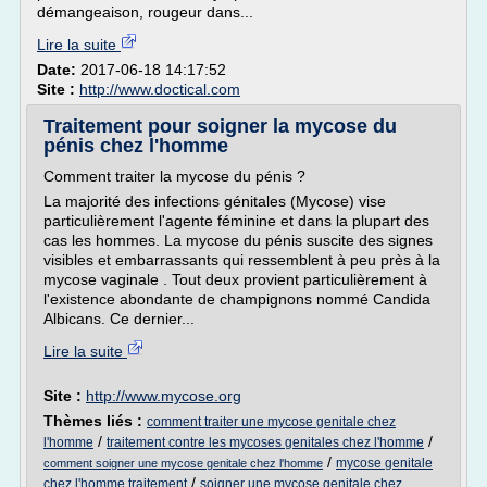
démangeaison, rougeur dans...
Lire la suite
Date:
2017-06-18 14:17:52
Site :
http://www.doctical.com
Traitement pour soigner la mycose du
pénis chez l'homme
Comment traiter la mycose du pénis ?
La majorité des infections génitales (Mycose) vise
particulièrement l'agente féminine et dans la plupart des
cas les hommes. La mycose du pénis suscite des signes
visibles et embarrassants qui ressemblent à peu près à la
mycose vaginale . Tout deux provient particulièrement à
l'existence abondante de champignons nommé Candida
Albicans. Ce dernier...
Lire la suite
Site :
http://www.mycose.org
Thèmes liés :
comment traiter une mycose genitale chez
/
/
l'homme
traitement contre les mycoses genitales chez l'homme
/
mycose genitale
comment soigner une mycose genitale chez l'homme
/
chez l'homme traitement
soigner une mycose genitale chez