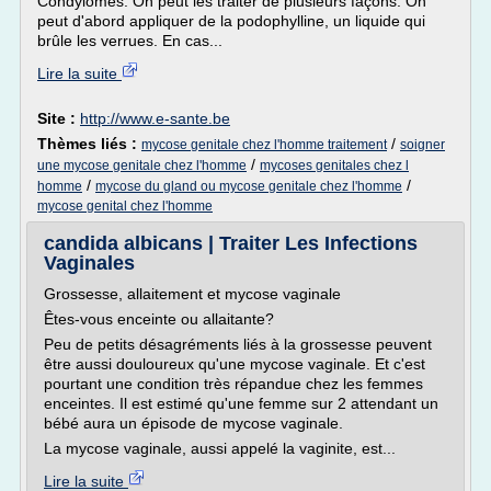
Condylomes. On peut les traiter de plusieurs façons. On
peut d'abord appliquer de la podophylline, un liquide qui
brûle les verrues. En cas...
Lire la suite
Site :
http://www.e-sante.be
Thèmes liés :
/
mycose genitale chez l'homme traitement
soigner
/
une mycose genitale chez l'homme
mycoses genitales chez l
/
/
homme
mycose du gland ou mycose genitale chez l'homme
mycose genital chez l'homme
candida albicans | Traiter Les Infections
Vaginales
Grossesse, allaitement et mycose vaginale
Êtes-vous enceinte ou allaitante?
Peu de petits désagréments liés à la grossesse peuvent
être aussi douloureux qu'une mycose vaginale. Et c'est
pourtant une condition très répandue chez les femmes
enceintes. Il est estimé qu'une femme sur 2 attendant un
bébé aura un épisode de mycose vaginale.
La mycose vaginale, aussi appelé la vaginite, est...
Lire la suite