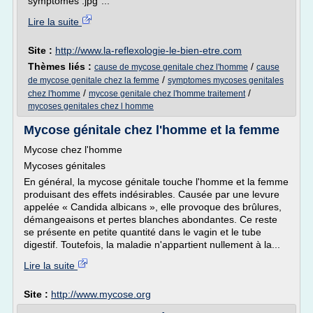
symptômes .jpg"...
Lire la suite
Site :
http://www.la-reflexologie-le-bien-etre.com
Thèmes liés :
/
cause de mycose genitale chez l'homme
cause
/
de mycose genitale chez la femme
symptomes mycoses genitales
/
/
chez l'homme
mycose genitale chez l'homme traitement
mycoses genitales chez l homme
Mycose génitale chez l'homme et la femme
Mycose chez l'homme
Mycoses génitales
En général, la mycose génitale touche l'homme et la femme
produisant des effets indésirables. Causée par une levure
appelée « Candida albicans », elle provoque des brûlures,
démangeaisons et pertes blanches abondantes. Ce reste
se présente en petite quantité dans le vagin et le tube
digestif. Toutefois, la maladie n'appartient nullement à la...
Lire la suite
Site :
http://www.mycose.org