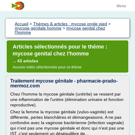
Menu
Accueil
>
Thèmes & articles : mycose ongle pied
>
mycose genitale homme
>
mycose genital chez
l'homme
Articles sélectionnés pour le thème :
mycose genital chez l'homme
43 articles
→
Aucune vidéo sélectionnée pour ce thème
Traitement mycose génitale - pharmacie-prado-
mermoz.com
Chez l'homme la mycose génitale (urétrite) se ressent par
une inflammation de l'urètre (élimination urinaire et fonction
reproductive).
Chez la femme la mycose génitale (vulvo-vaginite) est
différente, pertes blanchâtres et démangeaisons. A ne pas
confondre avec la vaginose bactérienne (infection vaginale)
qui n'est pas une mycose génitale et donc qui n'est pas une
IST, c'est seulement un déséquilibre de...