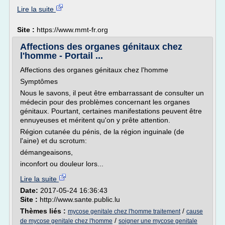
Lire la suite
Site :
https://www.mmt-fr.org
Affections des organes génitaux chez
l'homme - Portail ...
Affections des organes génitaux chez l'homme
Symptômes
Nous le savons, il peut être embarrassant de consulter un
médecin pour des problèmes concernant les organes
génitaux. Pourtant, certaines manifestations peuvent être
ennuyeuses et méritent qu'on y prête attention.
Région cutanée du pénis, de la région inguinale (de
l'aine) et du scrotum:
démangeaisons,
inconfort ou douleur lors...
Lire la suite
Date:
2017-05-24 16:36:43
Site :
http://www.sante.public.lu
Thèmes liés :
/
mycose genitale chez l'homme traitement
cause
/
de mycose genitale chez l'homme
soigner une mycose genitale