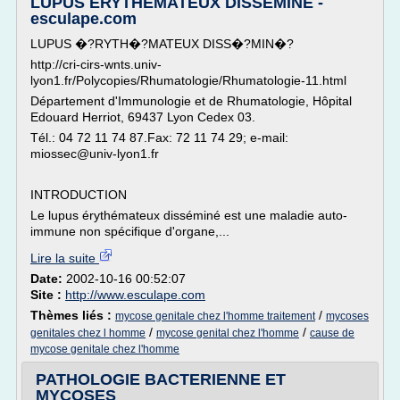
LUPUS ÉRYTHÉMATEUX DISSÉMINÉ -
esculape.com
LUPUS �?RYTH�?MATEUX DISS�?MIN�?
http://cri-cirs-wnts.univ-
lyon1.fr/Polycopies/Rhumatologie/Rhumatologie-11.html
Département d'Immunologie et de Rhumatologie, Hôpital
Edouard Herriot, 69437 Lyon Cedex 03.
Tél.: 04 72 11 74 87.Fax: 72 11 74 29; e-mail:
miossec@univ-lyon1.fr
INTRODUCTION
Le lupus érythémateux disséminé est une maladie auto-
immune non spécifique d'organe,...
Lire la suite
Date:
2002-10-16 00:52:07
Site :
http://www.esculape.com
Thèmes liés :
/
mycose genitale chez l'homme traitement
mycoses
/
/
genitales chez l homme
mycose genital chez l'homme
cause de
mycose genitale chez l'homme
PATHOLOGIE BACTERIENNE ET
MYCOSES