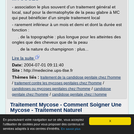
- association le plus souvent d’un traitement général et
local, sauf pour la dermatophytie de la peau glabre à MC
qui peut bénéficier d’un simple traitement local
- rarement inférieur à un mois et demi et dont la durée est
fonction :
. de la topographie : plus longue pour les atteintes des
ongles que des cheveux que de la peau
. de la nature du champignon : plus...
Lire la suite
Date:
2004-07-01 09:11:40
Site :
http://medecine.ups-tlse.fr
Thèmes liés :
traitement de la candidose genitale chez l'homme
/
/
traitement contre les mycoses genitales chez l'homme
/
candidoses ou mycoses genitales chez l'homme
candidose
/
genitale chez l'homme
candidose genitale chez l homme
Traitement Mycose - Comment Soigner Une
Mycose - Traitement Naturel
Impossible de charger la transcription interactive.
En poursuivant votre navigation sur ce site, vous acceptez
X
l'utilisation de cookies pour vous proposer des contenus et
Chargement...
services adaptés à vos centres d'intérêts.
En savoir plus
Pour évaluer une vidéo, vous devez la louer.