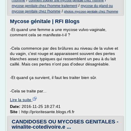
/
/
l'homme
comment soigner une mycose genitale chez l'homme
/
mycose genitale chez l'homme traitement
mycose du gland ou
/
mycose genitale chez l'homme
photos mycose genitale chez l'homme
Mycose génitale | RFI Blogs
-Et quand une femme a une mycose vulvo-vaginale,
comment cela se manifeste-t-il ?
-Cela commence par des brûlures au niveau de la vulve et
du vagin, c'est rouge et apparaissent souvent des pertes
blanches assez typiques qui ressemblent un peu à du lait
caillé. Mais ces pertes n'ont pas d'odeur désagréable.
-Et quand ça survient, il faut les traiter bien sûr.
-Cela se traite par...
Lire la suite
Date:
2016-11-25 18:27:41
Site :
http://prioritesante.blogs.rfi.fr
CANDIDOSES OU MYCOSES GENITALES -
winalite-cotedivoire.e ...