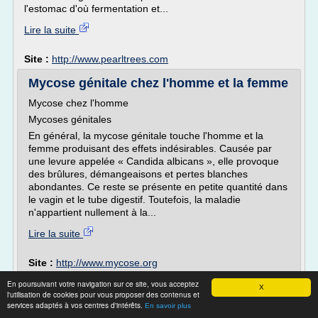
l'estomac d'où fermentation et...
Lire la suite
Site :
http://www.pearltrees.com
Mycose génitale chez l'homme et la femme
Mycose chez l'homme
Mycoses génitales
En général, la mycose génitale touche l'homme et la
femme produisant des effets indésirables. Causée par
une levure appelée « Candida albicans », elle provoque
des brûlures, démangeaisons et pertes blanches
abondantes. Ce reste se présente en petite quantité dans
le vagin et le tube digestif. Toutefois, la maladie
n'appartient nullement à la...
Lire la suite
Site :
http://www.mycose.org
En poursuivant votre navigation sur ce site, vous acceptez
www.medecin-oberkampf.com - Maladies de
X
l'utilisation de cookies pour vous proposer des contenus et
la peau (3)
services adaptés à vos centres d'intérêts.
En savoir plus