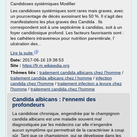
Candidoses systémiques Modifier
Les candidoses systémiques sont rares mais graves, avec
un pourcentage de décès avoisinant les 50 %. Il s'agit des
manifestations les plus graves des Candida . Ils
correspondent soit à une septicémie à candidas, soit à un
foyer candidosique profond. Les facteurs favorisants sont :
les cathéters intraveineux pour nutrition parentérale, l'
ulcération des...
Lire la suite
Date:
2017-06-16 19:38:53
Site :
https://fr.m.wikipedia.org
Thèmes liés :
traitement candida albicans chez l'homme
/
traitement candida albicans chez l homme
/
infection
candida chez l'homme
/
traitement infection a levure chez
l'homme
/
traitement candida chez l'homme
Candida albicans : l’ennemi des
profondeurs
La candidose chronique, engendrée par le champignon
candida albicans est une maladie souvent mal
diagnostiquée par les médecins car elle n'engendre
aucun symptôme qui permettrait de la caractériser à coup
sûr. Tant que ce champignon, qui se développe dans les