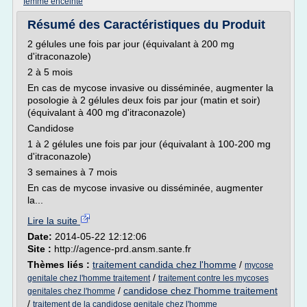
femme enceinte
Résumé des Caractéristiques du Produit
2 gélules une fois par jour (équivalant à 200 mg
d'itraconazole)
2 à 5 mois
En cas de mycose invasive ou disséminée, augmenter la
posologie à 2 gélules deux fois par jour (matin et soir)
(équivalant à 400 mg d'itraconazole)
Candidose
1 à 2 gélules une fois par jour (équivalant à 100-200 mg
d'itraconazole)
3 semaines à 7 mois
En cas de mycose invasive ou disséminée, augmenter
la...
Lire la suite
Date:
2014-05-22 12:12:06
Site :
http://agence-prd.ansm.sante.fr
Thèmes liés :
traitement candida chez l'homme
/
mycose
/
genitale chez l'homme traitement
traitement contre les mycoses
/
candidose chez l'homme traitement
genitales chez l'homme
/
traitement de la candidose genitale chez l'homme