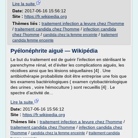
Lire la suite
Date:
2017-06-16 15:56:12
Site :
https://fr.wikipedia.org
Thèmes liés :
traitement infection a levure chez l'homme
/
traitement candida chez l'homme
/
infection candida
chez l'homme
/
/
candida chez la femme enceinte
traitement
candida femme enceinte
Pyélonéphrite aiguë — Wikipédia
Le but du traitement est de guérir l'infection en stérilisant le
parenchyme rénal, et d'éviter les complications aiguës, les
récidives ainsi que les lésions séquellaires [4] . Une
antibiothérapie probabiliste doit être entreprise une fois que
les examens bactériologiques ( examen cytobactériologique
des urines , voire hémoculture ) sont recueillis [4] . Le
spectre d'activité de...
Lire la suite
Date:
2017-06-16 15:56:12
Site :
https://fr.wikipedia.org
Thèmes liés :
traitement infection a levure chez l'homme
/
traitement candida chez l'homme
/
infection candida chez
l'homme
/
/
candida chez la femme enceinte
traitement candida