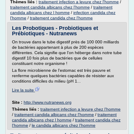
Thèmes liés :
traitement infection a levure chez l'homme
/
traitement candida albicans chez l'homme
/
traitement
candida albicans chez l homme
/
infection candida chez
l'homme
/
traitement candida chez l'homme
Les Probotiques - Probiotiques et
Prébiotiques - Nutranews
On trouve dans le tube digestif près de 100 000 milliards
de bactéries appartenant à plus de 200 espèces
différentes. Cela signifie que l'on héberge dans notre tube
digestif 10 fois plus de bactéries que de cellules
constituant notre organisme !
La flore microbienne de l'estomac est très pauvre et
renferme quelques bactéries capables de résister aux
conditions difficiles du milieu (pH 1...
Lire la suite
Site :
http://www.nutranews.org
Thèmes liés :
traitement infection a levure chez l'homme
/
traitement candida albicans chez l'homme
/
traitement
candida albicans chez l homme
/
traitement candida chez
l'homme
/
le candida albicans chez l'homme