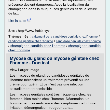
Dès qu'ils commencent à se multiplier rapidement, leur
présence devient dangereux. Avec la localisation du
champignon dans la muqueuses génitales et de la levure
de la...
Lire la suite
Site :
http://www.frokla.xyz
Thèmes liés :
/
traitement de la candidose genitale chez l'homme
/
candidose genitale chez l'homme
candidose genitale chez l homme
/
champignon candida chez l'homme
/
champignon candida
chez l homme
Mycose du gland ou mycose génitale chez
l’homme - Doctical
View Larger Image
Les mycoses du gland, ou candidoses génitales de
l'homme nécessitent un traitement préventif ou une
crème pour guérir. Et ce n'est pas une infection
sexuellement transmissible.
Les mycoses génitales sont très fréquentes chez les
femmes, bien moins chez l'homme. Néanmoins, un
homme peut ressentir aussi des symptômes de brûlure,
irritation, démangeaison, rougeur dans...