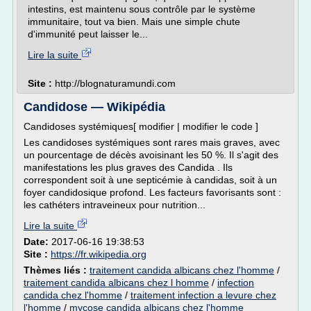
intestins, est maintenu sous contrôle par le système
immunitaire, tout va bien. Mais une simple chute
d'immunité peut laisser le...
Lire la suite
Site :
http://blognaturamundi.com
Candidose — Wikipédia
Candidoses systémiques[ modifier | modifier le code ]
Les candidoses systémiques sont rares mais graves, avec
un pourcentage de décès avoisinant les 50 %. Il s'agit des
manifestations les plus graves des Candida . Ils
correspondent soit à une septicémie à candidas, soit à un
foyer candidosique profond. Les facteurs favorisants sont :
les cathéters intraveineux pour nutrition...
Lire la suite
Date:
2017-06-16 19:38:53
Site :
https://fr.wikipedia.org
Thèmes liés :
traitement candida albicans chez l'homme
/
traitement candida albicans chez l homme
/
infection
candida chez l'homme
/
traitement infection a levure chez
l'homme
/
mycose candida albicans chez l'homme