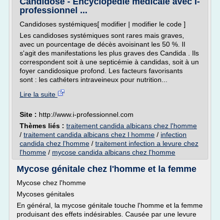
Candidose - Encyclopédie médicale avec I-
professionnel ...
Candidoses systémiques[ modifier | modifier le code ]
Les candidoses systémiques sont rares mais graves,
avec un pourcentage de décès avoisinant les 50 %. Il
s'agit des manifestations les plus graves des Candida . Ils
correspondent soit à une septicémie à candidas, soit à un
foyer candidosique profond. Les facteurs favorisants
sont : les cathéters intraveineux pour nutrition...
Lire la suite
Site :
http://www.i-professionnel.com
Thèmes liés :
traitement candida albicans chez l'homme
/
traitement candida albicans chez l homme
/
infection
candida chez l'homme
/
traitement infection a levure chez
l'homme
/
mycose candida albicans chez l'homme
Mycose génitale chez l'homme et la femme
Mycose chez l'homme
Mycoses génitales
En général, la mycose génitale touche l'homme et la femme
produisant des effets indésirables. Causée par une levure