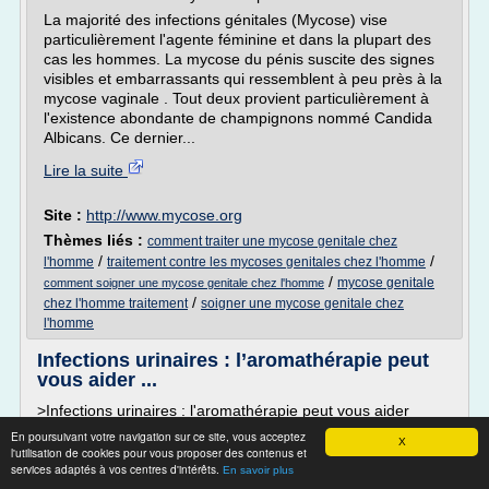
La majorité des infections génitales (Mycose) vise
particulièrement l'agente féminine et dans la plupart des
cas les hommes. La mycose du pénis suscite des signes
visibles et embarrassants qui ressemblent à peu près à la
mycose vaginale . Tout deux provient particulièrement à
l'existence abondante de champignons nommé Candida
Albicans. Ce dernier...
Lire la suite
Site :
http://www.mycose.org
Thèmes liés :
comment traiter une mycose genitale chez
/
/
l'homme
traitement contre les mycoses genitales chez l'homme
/
mycose genitale
comment soigner une mycose genitale chez l'homme
/
chez l'homme traitement
soigner une mycose genitale chez
l'homme
Infections urinaires : l’aromathérapie peut
vous aider ...
>Infections urinaires : l'aromathérapie peut vous aider
Entrez votre mot clé dans la case de recherche pour
En poursuivant votre navigation sur ce site, vous acceptez
X
l'utilisation de cookies pour vous proposer des contenus et
trouver les articles qui en parlent
services adaptés à vos centres d'intérêts.
En savoir plus
Search