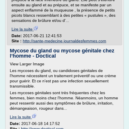
ensuite au gland et au prépuce, et se manifeste par un
aspect enflammé de la muqueuse , la présence de petits
picots blancs ressemblant à des petites « pustules », des
sensations de brûlure et/ou d'...
Lire la suite
Date:
2017-06-21 12:41:53
Site :
http://sante-medecine.journaldesfemmes.com
Mycose du gland ou mycose génitale chez
l’homme - Doctical
View Larger Image
Les mycoses du gland, ou candidoses génitales de
l'homme nécessitent un traitement préventif ou une crème
pour guérir. Et ce n'est pas une infection sexuellement
transmissible.
Les mycoses génitales sont très fréquentes chez les
femmes, bien moins chez l'homme. Néanmoins, un homme
peut ressentir aussi des symptômes de brûlure, irritation,
démangeaison, rougeur dans...
Lire la suite
Date:
2017-06-18 14:17:52
Site :
http://www.doctical.com