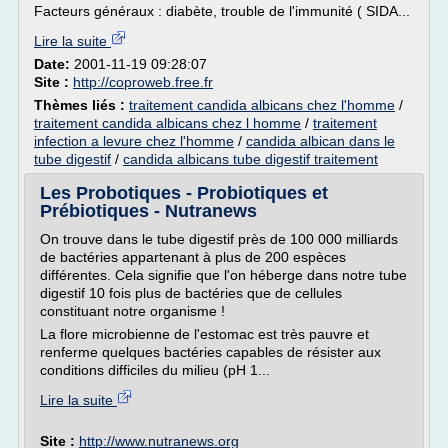
Facteurs généraux : diabète, trouble de l'immunité ( SIDA...
Lire la suite
Date:
2001-11-19 09:28:07
Site :
http://coproweb.free.fr
Thèmes liés :
traitement candida albicans chez l'homme
/
traitement candida albicans chez l homme
/
traitement
infection a levure chez l'homme
/
candida albican dans le
tube digestif
/
candida albicans tube digestif traitement
Les Probotiques - Probiotiques et
Prébiotiques - Nutranews
On trouve dans le tube digestif près de 100 000 milliards
de bactéries appartenant à plus de 200 espèces
différentes. Cela signifie que l'on héberge dans notre tube
digestif 10 fois plus de bactéries que de cellules
constituant notre organisme !
La flore microbienne de l'estomac est très pauvre et
renferme quelques bactéries capables de résister aux
conditions difficiles du milieu (pH 1...
Lire la suite
Site :
http://www.nutranews.org