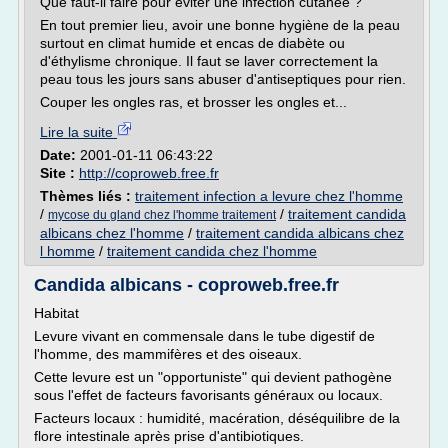
Que faut-il faire pour éviter une infection cutanée ?
En tout premier lieu, avoir une bonne hygiène de la peau
surtout en climat humide et encas de diabète ou
d'éthylisme chronique. Il faut se laver correctement la
peau tous les jours sans abuser d'antiseptiques pour rien.
Couper les ongles ras, et brosser les ongles et...
Lire la suite
Date:
2001-01-11 06:43:22
Site :
http://coproweb.free.fr
Thèmes liés :
traitement infection a levure chez l'homme
/
/
traitement candida
mycose du gland chez l'homme traitement
albicans chez l'homme
/
traitement candida albicans chez
l homme
/
traitement candida chez l'homme
Candida albicans - coproweb.free.fr
Habitat
Levure vivant en commensale dans le tube digestif de
l'homme, des mammifères et des oiseaux.
Cette levure est un "opportuniste" qui devient pathogène
sous l'effet de facteurs favorisants généraux ou locaux.
Facteurs locaux : humidité, macération, déséquilibre de la
flore intestinale après prise d'antibiotiques.