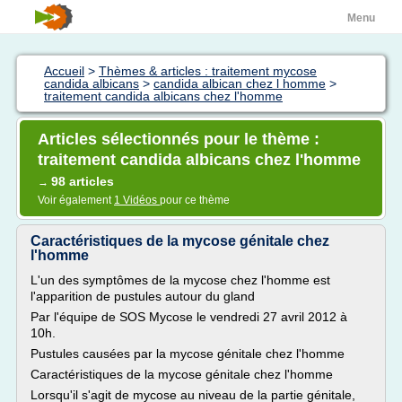
Menu
Accueil
>
Thèmes & articles : traitement mycose
candida albicans
>
candida albican chez l homme
>
traitement candida albicans chez l'homme
Articles sélectionnés pour le thème :
traitement candida albicans chez l'homme
98 articles
→
Voir également
1 Vidéos
pour ce thème
Caractéristiques de la mycose génitale chez
l'homme
L'un des symptômes de la mycose chez l'homme est
l'apparition de pustules autour du gland
Par l'équipe de SOS Mycose le vendredi 27 avril 2012 à
10h.
Pustules causées par la mycose génitale chez l'homme
Caractéristiques de la mycose génitale chez l'homme
Lorsqu'il s'agit de mycose au niveau de la partie génitale,