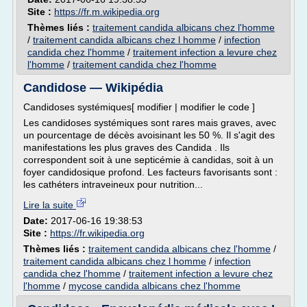
Site :
https://fr.m.wikipedia.org
Thèmes liés :
traitement candida albicans chez l'homme
/
traitement candida albicans chez l homme
/
infection
candida chez l'homme
/
traitement infection a levure chez
l'homme
/
traitement candida chez l'homme
Candidose — Wikipédia
Candidoses systémiques[ modifier | modifier le code ]
Les candidoses systémiques sont rares mais graves, avec
un pourcentage de décès avoisinant les 50 %. Il s'agit des
manifestations les plus graves des Candida . Ils
correspondent soit à une septicémie à candidas, soit à un
foyer candidosique profond. Les facteurs favorisants sont :
les cathéters intraveineux pour nutrition...
Lire la suite
Date:
2017-06-16 19:38:53
Site :
https://fr.wikipedia.org
Thèmes liés :
traitement candida albicans chez l'homme
/
traitement candida albicans chez l homme
/
infection
candida chez l'homme
/
traitement infection a levure chez
l'homme
/
mycose candida albicans chez l'homme