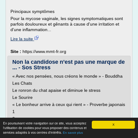
Principaux symptômes
Pour la mycose vaginale, les signes symptomatiques sont
parfois douloureux et gênants à cause d'une irritation et
d'une inflammation...
Lire la suite
Site :
https://www.mmt-fr.org
Non la candidose n’est pas une marque de
... - Sos Stress
« Avec nos pensées, nous créons le monde » - Bouddha
Les Chats
Le ronron du chat apaise et diminue le stress
Le Sourire
« Le bonheur arrive à ceux qui rient » - Proverbe japonais
1
2
En poursuivant votre navigation sur ce site, vous acceptez
X
3
l'utilisation de cookies pour vous proposer des contenus et
services adaptés à vos centres d'intérêts.
Clés pour aller mieux J'ai testé pour vous Nos histoires de
En savoir plus