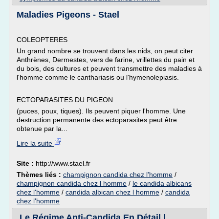
Maladies Pigeons - Stael
COLEOPTERES
Un grand nombre se trouvent dans les nids, on peut citer
Anthrènes, Dermestes, vers de farine, vrillettes du pain et
du bois, des cultures et peuvent transmettre des maladies à
l'homme comme le canthariasis ou l'hymenolepiasis.
ECTOPARASITES DU PIGEON
(puces, poux, tiques). Ils peuvent piquer l'homme. Une
destruction permanente des ectoparasites peut être
obtenue par la...
Lire la suite
Site :
http://www.stael.fr
Thèmes liés :
champignon candida chez l'homme
/
champignon candida chez l homme
/
le candida albicans
chez l'homme
/
candida albican chez l homme
/
candida
chez l'homme
Le Régime Anti-Candida En Détail |