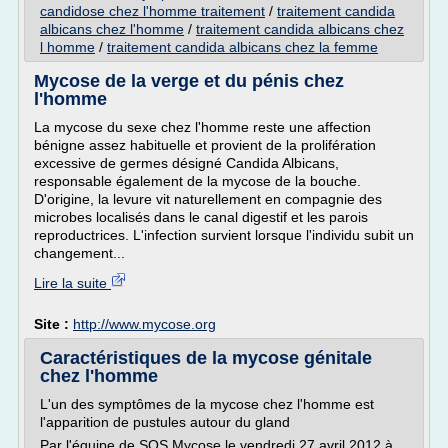
candidose chez l'homme traitement
/
traitement candida
albicans chez l'homme
/
traitement candida albicans chez
l homme
/
traitement candida albicans chez la femme
Mycose de la verge et du pénis chez
l'homme
La mycose du sexe chez l'homme reste une affection
bénigne assez habituelle et provient de la prolifération
excessive de germes désigné Candida Albicans,
responsable également de la mycose de la bouche.
D'origine, la levure vit naturellement en compagnie des
microbes localisés dans le canal digestif et les parois
reproductrices. L'infection survient lorsque l'individu subit un
changement...
Lire la suite
Site :
http://www.mycose.org
Caractéristiques de la mycose génitale
chez l'homme
L'un des symptômes de la mycose chez l'homme est
l'apparition de pustules autour du gland
Par l'équipe de SOS Mycose le vendredi 27 avril 2012 à