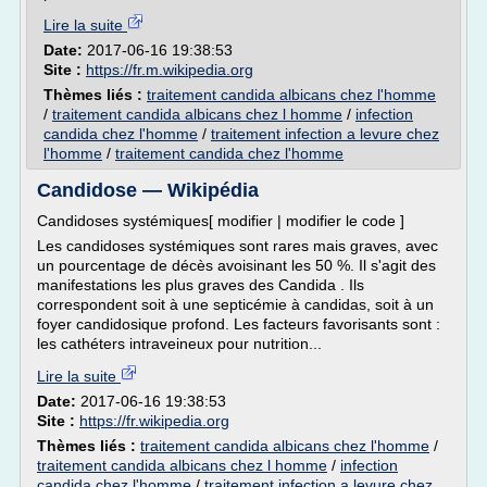
Lire la suite
Date:
2017-06-16 19:38:53
Site :
https://fr.m.wikipedia.org
Thèmes liés :
traitement candida albicans chez l'homme
/
traitement candida albicans chez l homme
/
infection
candida chez l'homme
/
traitement infection a levure chez
l'homme
/
traitement candida chez l'homme
Candidose — Wikipédia
Candidoses systémiques[ modifier | modifier le code ]
Les candidoses systémiques sont rares mais graves, avec
un pourcentage de décès avoisinant les 50 %. Il s'agit des
manifestations les plus graves des Candida . Ils
correspondent soit à une septicémie à candidas, soit à un
foyer candidosique profond. Les facteurs favorisants sont :
les cathéters intraveineux pour nutrition...
Lire la suite
Date:
2017-06-16 19:38:53
Site :
https://fr.wikipedia.org
Thèmes liés :
traitement candida albicans chez l'homme
/
traitement candida albicans chez l homme
/
infection
candida chez l'homme
/
traitement infection a levure chez