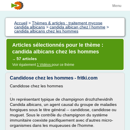
Menu
Accueil
>
Thèmes & articles : traitement mycose
candida albicans
>
candida albican chez l homme
>
candida albicans chez les hommes
Articles sélectionnés pour le thème :
candida albicans chez les hommes
57 articles
→
Voir également
1 Vidéos
pour ce thème
Candidose chez les hommes - fritki.com
Candidose chez les hommes
.
Un représentant typique de champignon drozhzhevidnih
Candida albicans, un agent causal du groupe de maladies
fongiques sous le titre général -- candidose, candidose ou
muguet. Sous le contrôle du champignon du système
immunitaire coexiste pacifiquement avec d'autres micro-
organismes dans les muqueuses de l'homme.