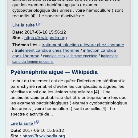
que les examens bactériologiques ( examen
cytobactériologique des urines , voire hémoculture ) sont
recueillis [4] . Le spectre d'activité de...
Lire la suite
Date:
2017-06-16 15:56:12
Site :
https://fr.wikipedia.org
Thèmes liés :
traitement infection a levure chez l'homme
/
traitement candida chez l'homme
/
infection candida
chez l'homme
/
/
candida chez la femme enceinte
traitement
candida femme enceinte
Pyélonéphrite aiguë — Wikipédia
Le but du traitement est de guérir l'infection en stérilisant le
parenchyme rénal, et d'éviter les complications aiguës, les
récidives ainsi que les lésions séquellaires [4] . Une
antibiothérapie probabiliste doit être entreprise une fois que
les examens bactériologiques ( examen cytobactériologique
des urines , voire hémoculture ) sont recueillis [4] . Le
spectre d'activité de...
Lire la suite
Date:
2017-06-16 15:56:12
Site :
https://fr.wikipedia.org