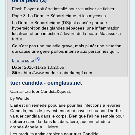
de la peau (3)
Flash Player doit être installé pour visualiser ce fichier.
Page 3. La Dermite Séborrhéique et les mycoses
La Dermite Seborrhéique (DS)est causée par une
hypersécrétion des glandes sébacées, une inflammation
localisée et une infection à levure de la peau :Malassezia
furfur.
Ce n'est pas une maladie grave, mais plutôt une situation
qui cause une gêne parfois intense aux personnes qui...
Lire la suite
Date:
2016-11-26 10:20:55
Site :
http://www.medecin-oberkampf.com
tuer candida - oemglass.net
Can ail cru tuer Candida&quest;
by Wendell
L'ail est un remède populaire pour les infections à levures
Candida, mais le jury est encore à savoir si ou non l'herbe
va tuer candida dans le corps. Bien que l'ail ne semble pour
détruire candida dans le laboratoire, aucune étude à
grande échelle a More..
Les produits antimicrobiens pour tuer Candida