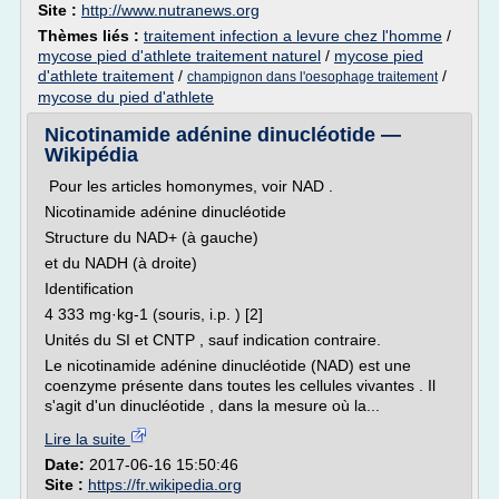
Site :
http://www.nutranews.org
Thèmes liés :
traitement infection a levure chez l'homme
/
mycose pied d'athlete traitement naturel
/
mycose pied
d'athlete traitement
/
/
champignon dans l'oesophage traitement
mycose du pied d'athlete
Nicotinamide adénine dinucléotide —
Wikipédia
Pour les articles homonymes, voir NAD .
Nicotinamide adénine dinucléotide
Structure du NAD+ (à gauche)
et du NADH (à droite)
Identification
4 333 mg·kg-1 (souris, i.p. ) [2]
Unités du SI et CNTP , sauf indication contraire.
Le nicotinamide adénine dinucléotide (NAD) est une
coenzyme présente dans toutes les cellules vivantes . Il
s'agit d'un dinucléotide , dans la mesure où la...
Lire la suite
Date:
2017-06-16 15:50:46
Site :
https://fr.wikipedia.org