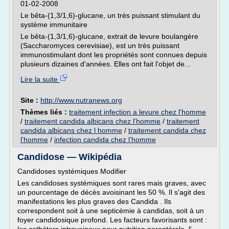
01-02-2008
Le bêta-(1,3/1,6)-glucane, un très puissant stimulant du
système immunitaire
Le bêta-(1,3/1,6)-glucane, extrait de levure boulangère
(Saccharomyces cerevisiae), est un très puissant
immunostimulant dont les propriétés sont connues depuis
plusieurs dizaines d'années. Elles ont fait l'objet de...
Lire la suite
Site :
http://www.nutranews.org
Thèmes liés :
traitement infection a levure chez l'homme
/
traitement candida albicans chez l'homme
/
traitement
candida albicans chez l homme
/
traitement candida chez
l'homme
/
infection candida chez l'homme
Candidose — Wikipédia
Candidoses systémiques Modifier
Les candidoses systémiques sont rares mais graves, avec
un pourcentage de décès avoisinant les 50 %. Il s'agit des
manifestations les plus graves des Candida . Ils
correspondent soit à une septicémie à candidas, soit à un
foyer candidosique profond. Les facteurs favorisants sont :