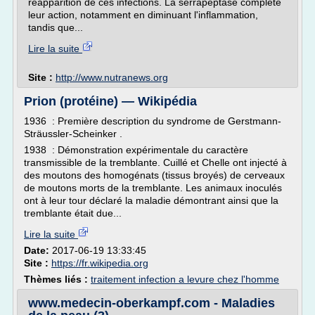
réapparition de ces infections. La serrapeptase complète
leur action, notamment en diminuant l'inflammation,
tandis que...
Lire la suite
Site :
http://www.nutranews.org
Prion (protéine) — Wikipédia
1936 : Première description du syndrome de Gerstmann-
Sträussler-Scheinker .
1938 : Démonstration expérimentale du caractère
transmissible de la tremblante. Cuillé et Chelle ont injecté à
des moutons des homogénats (tissus broyés) de cerveaux
de moutons morts de la tremblante. Les animaux inoculés
ont à leur tour déclaré la maladie démontrant ainsi que la
tremblante était due...
Lire la suite
Date:
2017-06-19 13:33:45
Site :
https://fr.wikipedia.org
Thèmes liés :
traitement infection a levure chez l'homme
www.medecin-oberkampf.com - Maladies