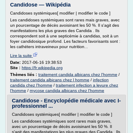
Candidose — Wikipédia
Candidoses systémiques[ modifier | modifier le code ]
Les candidoses systémiques sont rares mais graves, avec
un pourcentage de décès avoisinant les 50 %. Il s'agit des
manifestations les plus graves des Candida . Ils
correspondent soit à une septicémie à candidas, soit à un
foyer candidosique profond. Les facteurs favorisants sont :
les cathéters intraveineux pour nutrition...
Lire la suite
Date:
2017-06-16 19:38:53
Site :
https://fr.wikipedia.org
Thèmes liés :
traitement candida albicans chez l'homme
/
traitement candida albicans chez l homme
/
infection
candida chez l'homme
/
traitement infection a levure chez
l'homme
/
mycose candida albicans chez l'homme
Candidose - Encyclopédie médicale avec I-
professionnel ...
Candidoses systémiques[ modifier | modifier le code ]
Les candidoses systémiques sont rares mais graves,
avec un pourcentage de décès avoisinant les 50 %. Il
s'agit des manifestations les plus graves des Candida . Ils