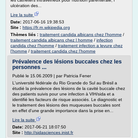
les cathéters intraveineux pour nutrition parentérale, l'
ulcération des...
Lire la suite
Date:
2017-06-16 19:38:53
Site :
https://fr.m.wikipedia.org
Thèmes liés :
traitement candida albicans chez l'homme
/
traitement candida albicans chez l homme
/
infection
candida chez l'homme
/
traitement infection a levure chez
l'homme
/
traitement candida chez l'homme
Prévalence des lésions buccales chez les
personnes ...
Publié le 15.06.2009 | par Patricia Fener
L'université fédérale du Rio Grande do Sul au Brésil a
étudié la prévalence des lésions de la cavité buccale chez
des patients suivis pour une infection à VIH/sida et a
identifié les facteurs de risque associés. Le diagnostic et
le traitement des lésions des muqueuses buccales sont
en effet d'une grande importance dans la prise en...
Lire la suite
Date:
2017-06-21 18:07:50
Site :
http://sidasciences.inist.fr