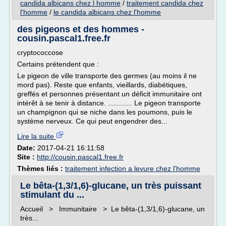
candida albicans chez l homme
/
traitement candida chez
l'homme
/
le candida albicans chez l'homme
des pigeons et des hommes -
cousin.pascal1.free.fr
cryptococcose
Certains prétendent que :
Le pigeon de ville transporte des germes (au moins il ne
mord pas). Reste que enfants, vieillards, diabétiques,
greffés et personnes présentant un déficit immunitaire ont
intérêt à se tenir à distance. ............ Le pigeon transporte
un champignon qui se niche dans les poumons, puis le
système nerveux. Ce qui peut engendrer des...
Lire la suite
Date:
2017-04-21 16:11:58
Site :
http://cousin.pascal1.free.fr
Thèmes liés :
traitement infection a levure chez l'homme
Le bêta-(1,3/1,6)-glucane, un très puissant
stimulant du ...
Accueil > Immunitaire > Le bêta-(1,3/1,6)-glucane, un
très...