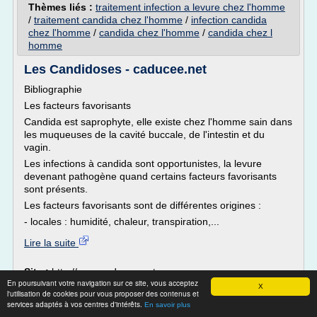
Thèmes liés :
traitement infection a levure chez l'homme
/
traitement candida chez l'homme
/
infection candida
chez l'homme
/
candida chez l'homme
/
candida chez l
homme
Les Candidoses - caducee.net
Bibliographie
Les facteurs favorisants
Candida est saprophyte, elle existe chez l'homme sain dans
les muqueuses de la cavité buccale, de l'intestin et du
vagin.
Les infections à candida sont opportunistes, la levure
devenant pathogène quand certains facteurs favorisants
sont présents.
Les facteurs favorisants sont de différentes origines :
- locales : humidité, chaleur, transpiration,...
Lire la suite
Site :
http://www.caducee.net
En poursuivant votre navigation sur ce site, vous acceptez
X
l'utilisation de cookies pour vous proposer des contenus et
Mycose génitale chez l'homme et la femme
services adaptés à vos centres d'intérêts.
En savoir plus
Mycose chez l'homme