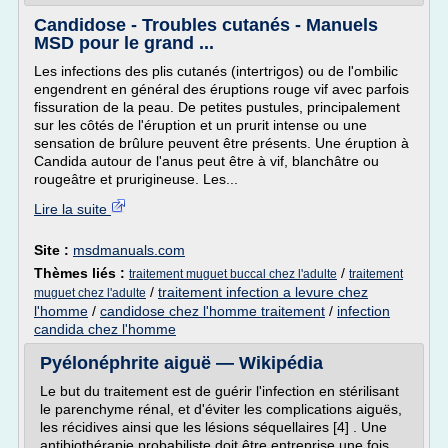
Candidose - Troubles cutanés - Manuels
MSD pour le grand ...
Les infections des plis cutanés (intertrigos) ou de l'ombilic
engendrent en général des éruptions rouge vif avec parfois
fissuration de la peau. De petites pustules, principalement
sur les côtés de l'éruption et un prurit intense ou une
sensation de brûlure peuvent être présents. Une éruption à
Candida autour de l'anus peut être à vif, blanchâtre ou
rougeâtre et prurigineuse. Les...
Lire la suite
Site :
msdmanuals.com
Thèmes liés :
/
traitement muguet buccal chez l'adulte
traitement
/
traitement infection a levure chez
muguet chez l'adulte
l'homme
/
candidose chez l'homme traitement
/
infection
candida chez l'homme
Pyélonéphrite aiguë — Wikipédia
Le but du traitement est de guérir l'infection en stérilisant
le parenchyme rénal, et d'éviter les complications aiguës,
les récidives ainsi que les lésions séquellaires [4] . Une
antibiothérapie probabiliste doit être entreprise une fois