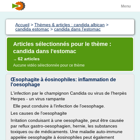
Menu
Accueil
>
Thèmes & articles : candida albican
>
candida estomac
>
candida dans l'estomac
Articles sélectionnés pour le thème :
candida dans l'estomac
62 articles
→
Aucune vidéo sélectionnée pour ce thème
Œsophagite à éosinophiles: inflammation de
l'oesophage
L'infection par le champignon Candida ou virus de l'herpès
Herpes - un virus rampante
Elle peut conduire à l'infection de l'oesophage.
Les causes de l'oesophagite
Irritation conduisant à une oesophagite, peut être causée
par reflux gastro-oesophagien, hernie, les substances
toxiques ou de médicaments. Une maladie auto-immune
appelée oesophagite à éosinophiles peut également