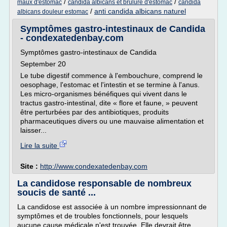
/
/
maux d'estomac
candida albicans et brulure d'estomac
candida
/
anti candida albicans naturel
albicans douleur estomac
Symptômes gastro-intestinaux de Candida
- condexatedenbay.com
Symptômes gastro-intestinaux de Candida
September 20
Le tube digestif commence à l'embouchure, comprend le
oesophage, l'estomac et l'intestin et se termine à l'anus.
Les micro-organismes bénéfiques qui vivent dans le
tractus gastro-intestinal, dite « flore et faune, » peuvent
être perturbées par des antibiotiques, produits
pharmaceutiques divers ou une mauvaise alimentation et
laisser...
Lire la suite
Site :
http://www.condexatedenbay.com
La candidose responsable de nombreux
soucis de santé ...
La candidose est associée à un nombre impressionnant de
symptômes et de troubles fonctionnels, pour lesquels
aucune cause médicale n'est trouvée. Elle devrait être