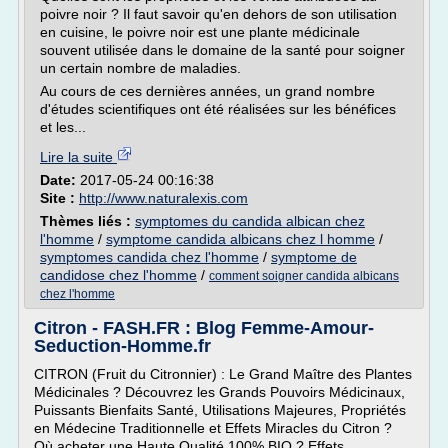
poivre noir ? Il faut savoir qu'en dehors de son utilisation
en cuisine, le poivre noir est une plante médicinale
souvent utilisée dans le domaine de la santé pour soigner
un certain nombre de maladies.
Au cours de ces dernières années, un grand nombre
d'études scientifiques ont été réalisées sur les bénéfices
et les...
Lire la suite
Date:
2017-05-24 00:16:38
Site :
http://www.naturalexis.com
Thèmes liés :
symptomes du candida albican chez
l'homme
/
symptome candida albicans chez l homme
/
symptomes candida chez l'homme
/
symptome de
candidose chez l'homme
/
comment soigner candida albicans
chez l'homme
Citron - FASH.FR : Blog Femme-Amour-
Seduction-Homme.fr
CITRON (Fruit du Citronnier) : Le Grand Maître des Plantes
Médicinales ? Découvrez les Grands Pouvoirs Médicinaux,
Puissants Bienfaits Santé, Utilisations Majeures, Propriétés
en Médecine Traditionnelle et Effets Miracles du Citron ?
Où acheter une Haute Qualité 100% BIO ? Effets