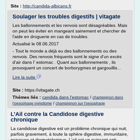
Site :
http://candida-albicans.fr
Soulager les troubles digestifs | vitagate
Les ballonnements et les renvois sont désagréables. Mais
on peut les éviter en mangeant sainement et chercher de
l'aide en droguerie en cas de troubles.
Actualisé le 08.06.2017
- Tout le monde a déjà eu des ballonnements ou des
renvois. Des renvois fréquents sont le signe d'un excès
d'air dans l' estomac . Quant aux ballonnements , ils
provoquent un concert de borborygmes et gargouillis...
Lire la suite
Site :
https://vitagate.ch
Thèmes liés :
candida dans l'estomac
/
champignon dans
/
l'oesophage symptome
champignon sur l'oesophage
L’Ail contre la Candidose digestive
chronique
La candidose digestive est un problème chronique qui nuit,
parfois gravement, à toute la sphère digestive, immunitaire,
nerveuse et dermatologique. L'ail est un puissant anti-