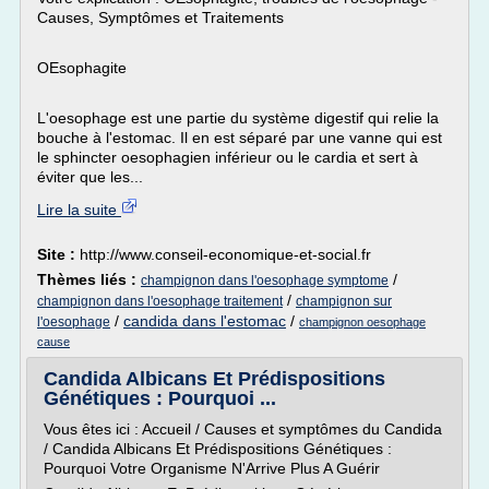
Causes, Symptômes et Traitements
OEsophagite
L'oesophage est une partie du système digestif qui relie la
bouche à l'estomac. Il en est séparé par une vanne qui est
le sphincter oesophagien inférieur ou le cardia et sert à
éviter que les...
Lire la suite
Site :
http://www.conseil-economique-et-social.fr
Thèmes liés :
/
champignon dans l'oesophage symptome
/
champignon dans l'oesophage traitement
champignon sur
/
candida dans l'estomac
/
l'oesophage
champignon oesophage
cause
Candida Albicans Et Prédispositions
Génétiques : Pourquoi ...
Vous êtes ici : Accueil / Causes et symptômes du Candida
/ Candida Albicans Et Prédispositions Génétiques :
Pourquoi Votre Organisme N'Arrive Plus A Guérir