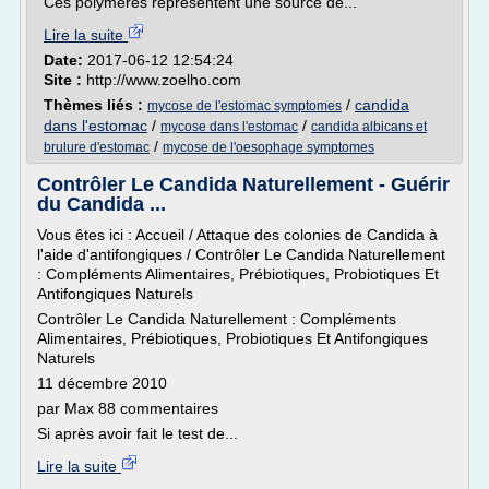
Ces polymères représentent une source de...
Lire la suite
Date:
2017-06-12 12:54:24
Site :
http://www.zoelho.com
Thèmes liés :
/
candida
mycose de l'estomac symptomes
dans l'estomac
/
/
mycose dans l'estomac
candida albicans et
/
brulure d'estomac
mycose de l'oesophage symptomes
Contrôler Le Candida Naturellement - Guérir
du Candida ...
Vous êtes ici : Accueil / Attaque des colonies de Candida à
l'aide d'antifongiques / Contrôler Le Candida Naturellement
: Compléments Alimentaires, Prébiotiques, Probiotiques Et
Antifongiques Naturels
Contrôler Le Candida Naturellement : Compléments
Alimentaires, Prébiotiques, Probiotiques Et Antifongiques
Naturels
11 décembre 2010
par Max 88 commentaires
Si après avoir fait le test de...
Lire la suite