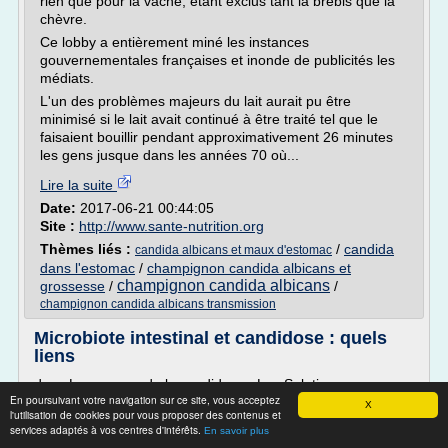
rien que pour la vache, étant exclus tant la brebis que la
chèvre.
Ce lobby a entièrement miné les instances
gouvernementales françaises et inonde de publicités les
médiats.
L'un des problèmes majeurs du lait aurait pu être
minimisé si le lait avait continué à être traité tel que le
faisaient bouillir pendant approximativement 26 minutes
les gens jusque dans les années 70 où...
Lire la suite
Date:
2017-06-21 00:44:05
Site :
http://www.sante-nutrition.org
Thèmes liés :
/
candida
candida albicans et maux d'estomac
dans l'estomac
/
champignon candida albicans et
champignon candida albicans
grossesse
/
/
champignon candida albicans transmission
Microbiote intestinal et candidose : quels
liens
dans Les causes de la candidose , Les Solutions ,
En poursuivant votre navigation sur ce site, vous acceptez
Traitement Candida
X
l'utilisation de cookies pour vous proposer des contenus et
Vous souffrez de candidose chronique, et vous n'arrivez
services adaptés à vos centres d'intérêts.
En savoir plus
pas à trouver une solution durable, voire même définitive, à