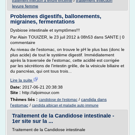
/
traitement infection
traitement infection a levure enceinte
levure femme
Problemes digestifs, ballonements,
migraines, fermentations
Dysbiose intestinale et symptômes!!!
Par Alain TOUIZER, le 23 juil 2012 à 08h53 dans SANTE | 0
commentaire
Au niveau de l'estomac, on trouve le pH le plus bas (donc le
plus acide) de tout le système digestif. Immédiatement
après la traversée de l'estomac, cette acidité est corrigée
par les sécrétions de l'intestin grêle, de la vésicule biliaire et
du pancréas, qui ont tous trois...
Lire la suite
Date:
2017-06-21 20:38:38
Site :
http://aljoimour.com
Thèmes liés :
/
candida dans
candidose de l'estomac
l'estomac
/
candida albican et maladie auto immune
Traitement de la Candidose intestinale -
1er site sur la ...
Traitement de la Candidose intestinale