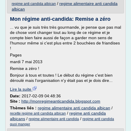
/
regime alimentaire anti candida
regime anti candida albican
albican
Mon régime anti-candida: Remise a zéro
... vu que je suis très très gourmande, je pense que pas mal
de chose vont changer tout au long de ce régime et je
compte bien faire aussi de façon a garder mon sens de
l'humour même si c'est plus entre 2 bouchées de friandises
!
Pages
mardi 7 mai 2013
Remise a zéro !
Bonjour à tous et toutes ! Le début du régime c'est bien
déroulé mais l'organisation n'y était pas et je dois dire...
Lire la suite
Date:
2017-02-09 04:48:36
Site :
http://monregimeanticandida.blogspot.com
Thèmes liés :
regime alimentaire anti candida albican
/
/
regime anti candida
recette regime anti candida albican
albicans
/
/
regime alimentaire anti candida
regime anti candida
quoi manger