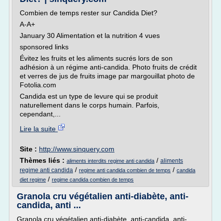
Combien de temps rester sur Candida Diet?
A-A+
January 30 Alimentation et la nutrition 4 vues
sponsored links
Évitez les fruits et les aliments sucrés lors de son
adhésion à un régime anti-candida. Photo fruits de crédit
et verres de jus de fruits image par margouillat photo de
Fotolia.com
Candida est un type de levure qui se produit
naturellement dans le corps humain. Parfois,
cependant,...
Lire la suite
Site :
http://www.sinquery.com
Thèmes liés :
/
aliments
aliments interdits regime anti candida
/
/
regime anti candida
regime anti candida combien de temps
candida
/
diet regime
regime candida combien de temps
Granola cru végétalien anti-diabète, anti-
candida, anti ...
Granola cru végétalien anti-diabète, anti-candida, anti-