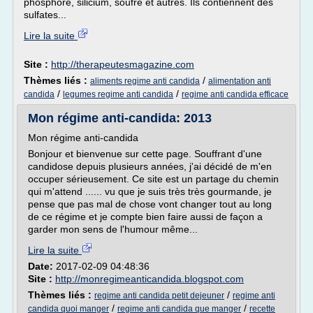
phosphore, silicium, soufre et autres. Ils contiennent des
sulfates...
Lire la suite
Site :
http://therapeutesmagazine.com
Thèmes liés :
/
aliments regime anti candida
alimentation anti
/
/
candida
legumes regime anti candida
regime anti candida efficace
Mon régime anti-candida: 2013
Mon régime anti-candida
Bonjour et bienvenue sur cette page. Souffrant d'une
candidose depuis plusieurs années, j'ai décidé de m'en
occuper sérieusement. Ce site est un partage du chemin
qui m'attend ...... vu que je suis très très gourmande, je
pense que pas mal de chose vont changer tout au long
de ce régime et je compte bien faire aussi de façon a
garder mon sens de l'humour même...
Lire la suite
Date:
2017-02-09 04:48:36
Site :
http://monregimeanticandida.blogspot.com
Thèmes liés :
/
regime anti candida petit dejeuner
regime anti
/
/
candida quoi manger
regime anti candida que manger
recette