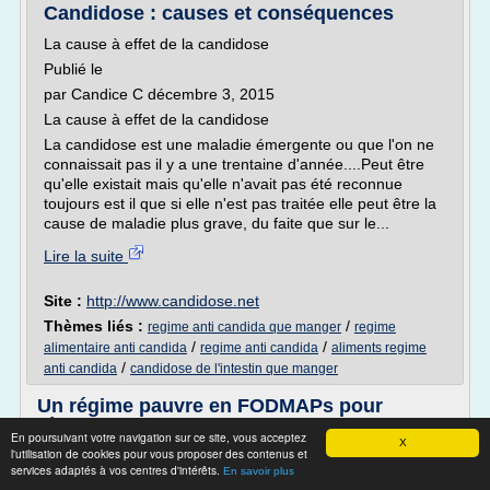
Candidose : causes et conséquences
La cause à effet de la candidose
Publié le
par Candice C décembre 3, 2015
La cause à effet de la candidose
La candidose est une maladie émergente ou que l'on ne
connaissait pas il y a une trentaine d'année....Peut être
qu'elle existait mais qu'elle n'avait pas été reconnue
toujours est il que si elle n'est pas traitée elle peut être la
cause de maladie plus grave, du faite que sur le...
Lire la suite
Site :
http://www.candidose.net
Thèmes liés :
/
regime anti candida que manger
regime
/
/
alimentaire anti candida
regime anti candida
aliments regime
/
anti candida
candidose de l'intestin que manger
Un régime pauvre en FODMAPs pour
réduire les troubles ...
En poursuivant votre navigation sur ce site, vous acceptez
X
l'utilisation de cookies pour vous proposer des contenus et
De nombreux troubles intestinaux dont on ne trouve pas
services adaptés à vos centres d'intérêts.
En savoir plus
toujours la cause pourraient être soulagés par le suivi d'un