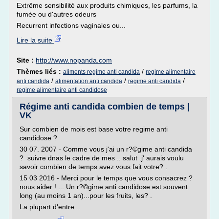
Extrême sensibilité aux produits chimiques, les parfums, la
fumée ou d'autres odeurs
Recurrent infections vaginales ou...
Lire la suite
Site :
http://www.nopanda.com
Thèmes liés :
/
aliments regime anti candida
regime alimentaire
/
/
/
anti candida
alimentation anti candida
regime anti candida
regime alimentaire anti candidose
Régime anti candida combien de temps |
VK
Sur combien de mois est base votre regime anti
candidose ?
30 07. 2007 - Comme vous j'ai un r?©gime anti candida
? suivre dnas le cadre de mes .. salut .j' aurais voulu
savoir combien de temps avez vous fait votre? .
15 03 2016 - Merci pour le temps que vous consacrez ?
nous aider ! ... Un r?©gime anti candidose est souvent
long (au moins 1 an)...pour les fruits, les? .
La plupart d'entre...