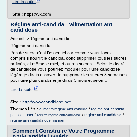
Lire la suite
Site :
https://vk.com
Régime anti-candida, l'alimentation anti
candidose
Accueil ->Régime anti-candida
Régime anti-candida
Pas de sucre c'est l'essentiel car comme vous l'avez
compris il nourrit le candida, donc supprimer tous les sucres
raffinés, et même le miel, et autres sucres....Selon le degré
de candidose vous pourrez moduler pour une candidose
légère je dirais essayer de supprimer les sucres 3 semaines
pour une plus carabiner je dirais 3 mois et selon...
Lire la suite
Site :
http://www.candidose.net
Thèmes liés :
/
aliments regime anti candida
regime anti candida
/
/
/
petit dejeuner
regime anti candidose
recette regime anti candidose
regime anti candida que manger
Comment Construire Votre Programme
Anti-Candida | Guérir ...