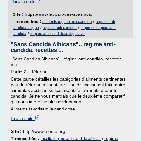
Lire la suite
Site :
https://www.lappart-des-spasmos.fr
Thèmes liés :
/
aliments regime anti candida
regime anti
/
/
candida fatigue
regime anti candida
legumes regime anti
/
candida
regime anti candidose digestive
"Sans Candida Albicans".. régime anti-
candida, recettes ...
"Sans Candida Albicans".. régime anti-candida, recettes,
etc.
Partie 2 - Réforme :
Cette partie détailles les catégories d'aliments pertinentes
pour la réforme alimentaire. Une distinction est faite entre
alimentas acidifiants/alcalinisants et aliments pro/anti-
candida. Je ne vous mettrais que le deuxième comparatif
qui nous intéresse plus évidemment.
Aliments favorisant la candidose...
Lire la suite
Site :
http://www.atoute.org
Thèmes liés :
/
regime
recette regime anti candida albican