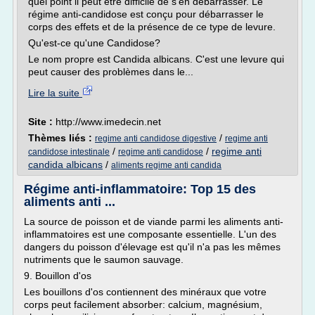
quel point il peut être difficile de s'en débarrasser. Le
régime anti-candidose est conçu pour débarrasser le
corps des effets et de la présence de ce type de levure.
Qu'est-ce qu'une Candidose?
Le nom propre est Candida albicans. C'est une levure qui
peut causer des problèmes dans le...
Lire la suite
Site :
http://www.imedecin.net
Thèmes liés :
/
regime anti candidose digestive
regime anti
/
/
regime anti
candidose intestinale
regime anti candidose
candida albicans
/
aliments regime anti candida
Régime anti-inflammatoire: Top 15 des
aliments anti ...
La source de poisson et de viande parmi les aliments anti-
inflammatoires est une composante essentielle. L'un des
dangers du poisson d'élevage est qu'il n'a pas les mêmes
nutriments que le saumon sauvage.
9. Bouillon d'os
Les bouillons d'os contiennent des minéraux que votre
corps peut facilement absorber: calcium, magnésium,