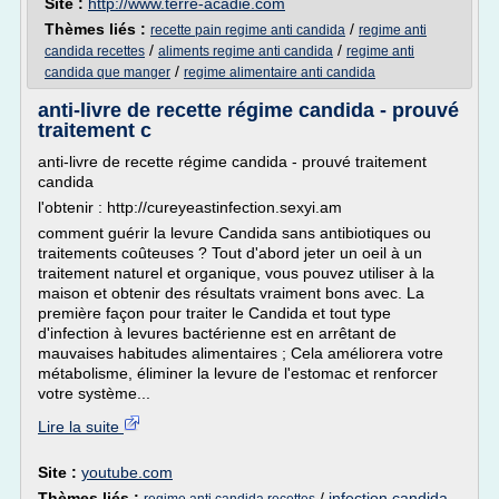
Site :
http://www.terre-acadie.com
Thèmes liés :
/
recette pain regime anti candida
regime anti
/
/
candida recettes
aliments regime anti candida
regime anti
/
candida que manger
regime alimentaire anti candida
anti-livre de recette régime candida - prouvé
traitement c
anti-livre de recette régime candida - prouvé traitement
candida
l'obtenir : http://cureyeastinfection.sexyi.am
comment guérir la levure Candida sans antibiotiques ou
traitements coûteuses ? Tout d'abord jeter un oeil à un
traitement naturel et organique, vous pouvez utiliser à la
maison et obtenir des résultats vraiment bons avec. La
première façon pour traiter le Candida et tout type
d'infection à levures bactérienne est en arrêtant de
mauvaises habitudes alimentaires ; Cela améliorera votre
métabolisme, éliminer la levure de l'estomac et renforcer
votre système...
Lire la suite
Site :
youtube.com
Thèmes liés :
/
infection candida