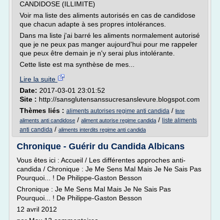
CANDIDOSE (ILLIMITE)
Voir ma liste des aliments autorisés en cas de candidose
que chacun adapte à ses propres intolérances.
Dans ma liste j'ai barré les aliments normalement autorisé
que je ne peux pas manger aujourd'hui pour me rappeler
que peux être demain je n'y serai plus intolérante.
Cette liste est ma synthèse de mes...
Lire la suite
Date:
2017-03-01 23:01:52
Site :
http://sansglutensanssucresanslevure.blogspot.com
Thèmes liés :
/
aliments autorises regime anti candida
liste
/
/
liste aliments
aliments anti candidose
aliment autorise regime candida
/
anti candida
aliments interdits regime anti candida
Chronique - Guérir du Candida Albicans
Vous êtes ici : Accueil / Les différentes approches anti-
candida / Chronique : Je Me Sens Mal Mais Je Ne Sais Pas
Pourquoi... ! De Philippe-Gaston Besson
Chronique : Je Me Sens Mal Mais Je Ne Sais Pas
Pourquoi... ! De Philippe-Gaston Besson
12 avril 2012