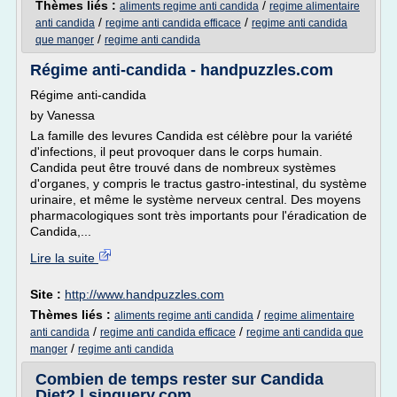
Thèmes liés :
/
aliments regime anti candida
regime alimentaire
/
/
anti candida
regime anti candida efficace
regime anti candida
/
que manger
regime anti candida
Régime anti-candida - handpuzzles.com
Régime anti-candida
by Vanessa
La famille des levures Candida est célèbre pour la variété
d'infections, il peut provoquer dans le corps humain.
Candida peut être trouvé dans de nombreux systèmes
d'organes, y compris le tractus gastro-intestinal, du système
urinaire, et même le système nerveux central. Des moyens
pharmacologiques sont très importants pour l'éradication de
Candida,...
Lire la suite
Site :
http://www.handpuzzles.com
Thèmes liés :
/
aliments regime anti candida
regime alimentaire
/
/
anti candida
regime anti candida efficace
regime anti candida que
/
manger
regime anti candida
Combien de temps rester sur Candida
Diet? | sinquery.com