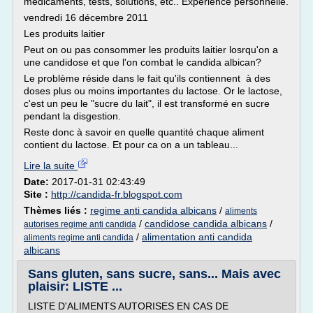
médicaments, tests, solutions, etc.. Expérience personnelle.
vendredi 16 décembre 2011
Les produits laitier
Peut on ou pas consommer les produits laitier losrqu'on a
une candidose et que l'on combat le candida albican?
Le problème réside dans le fait qu'ils contiennent à des
doses plus ou moins importantes du lactose. Or le lactose,
c'est un peu le "sucre du lait", il est transformé en sucre
pendant la disgestion.
Reste donc à savoir en quelle quantité chaque aliment
contient du lactose. Et pour ca on a un tableau...
Lire la suite
Date:
2017-01-31 02:43:49
Site :
http://candida-fr.blogspot.com
Thèmes liés :
regime anti candida albicans
/
aliments
/
candidose candida albicans
/
autorises regime anti candida
/
alimentation anti candida
aliments regime anti candida
albicans
Sans gluten, sans sucre, sans... Mais avec
plaisir: LISTE ...
LISTE D'ALIMENTS AUTORISES EN CAS DE