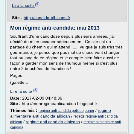
Lire la suite
Site :
http://candida-albicans.fr
Mon régime anti-candida: mai 2013
Souffrant d'une candidose depuis plusieurs années, j'ai
décidé de m'en occuper sérieusement. Ce site est un
partage du chemin qui m'attend ...... vu que je suis très très
gourmande, je pense que pas mal de chose vont changer
tout au long de ce régime et je compte bien faire aussi de
façon a garder mon sens de l'humour même si c'est plus
entre 2 bouchées de friandises !
Pages
(galette...
Lire la suite
Date:
2017-02-09 04:48:36
Site :
http://monregimeanticandida.blogspot.fr
Thèmes liés :
/
regime
regime anti candida petit dejeuner
alimentaire anti candida albican
/
recette regime anti candida
/
regime anti candida albicans
/
albican
regime alimentaire anti
candida