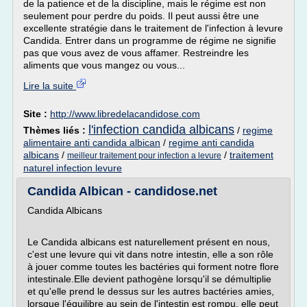
de la patience et de la discipline, mais le régime est non
seulement pour perdre du poids. Il peut aussi être une
excellente stratégie dans le traitement de l'infection à levure
Candida. Entrer dans un programme de régime ne signifie
pas que vous avez de vous affamer. Restreindre les
aliments que vous mangez ou vous...
Lire la suite
Site :
http://www.libredelacandidose.com
l'infection candida albicans
Thèmes liés :
/
regime
alimentaire anti candida albican
/
regime anti candida
albicans
/
/
traitement
meilleur traitement pour infection a levure
naturel infection levure
Candida Albican - candidose.net
Candida Albicans
Le Candida albicans est naturellement présent en nous,
c'est une levure qui vit dans notre intestin, elle a son rôle
à jouer comme toutes les bactéries qui forment notre flore
intestinale.Elle devient pathogène lorsqu'il se démultiplie
et qu'elle prend le dessus sur les autres bactéries amies,
lorsque l'équilibre au sein de l'intestin est rompu, elle peut