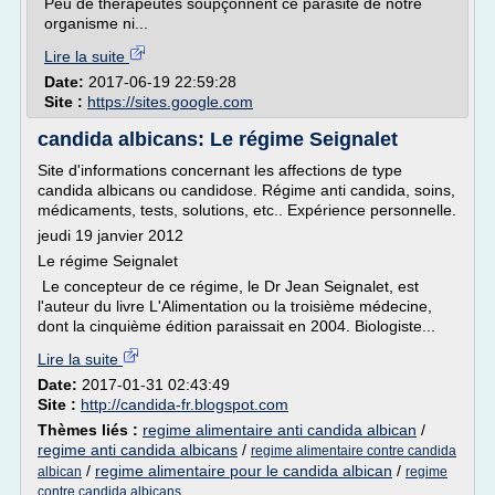
Peu de thérapeutes soupçonnent ce parasite de notre
organisme ni...
Lire la suite
Date:
2017-06-19 22:59:28
Site :
https://sites.google.com
candida albicans: Le régime Seignalet
Site d'informations concernant les affections de type
candida albicans ou candidose. Régime anti candida, soins,
médicaments, tests, solutions, etc.. Expérience personnelle.
jeudi 19 janvier 2012
Le régime Seignalet
Le concepteur de ce régime, le Dr Jean Seignalet, est
l'auteur du livre L'Alimentation ou la troisième médecine,
dont la cinquième édition paraissait en 2004. Biologiste...
Lire la suite
Date:
2017-01-31 02:43:49
Site :
http://candida-fr.blogspot.com
Thèmes liés :
regime alimentaire anti candida albican
/
regime anti candida albicans
/
regime alimentaire contre candida
/
regime alimentaire pour le candida albican
/
albican
regime
contre candida albicans