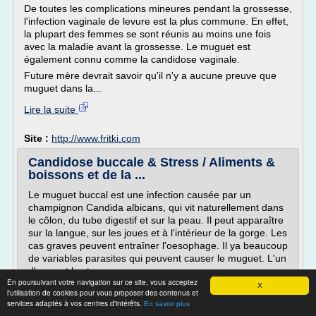
De toutes les complications mineures pendant la grossesse,
l'infection vaginale de levure est la plus commune. En effet,
la plupart des femmes se sont réunis au moins une fois
avec la maladie avant la grossesse. Le muguet est
également connu comme la candidose vaginale.
Future mère devrait savoir qu'il n'y a aucune preuve que
muguet dans la...
Lire la suite
Site :
http://www.fritki.com
Candidose buccale & Stress / Aliments &
boissons et de la ...
Le muguet buccal est une infection causée par un
champignon Candida albicans, qui vit naturellement dans
le côlon, du tube digestif et sur la peau. Il peut apparaître
sur la langue, sur les joues et à l'intérieur de la gorge. Les
cas graves peuvent entraîner l'oesophage. Il ya beaucoup
de variables parasites qui peuvent causer le muguet. L'un
d'eux est le stress.
En poursuivant votre navigation sur ce site, vous acceptez
Effet du stress sur le...
X
l'utilisation de cookies pour vous proposer des contenus et
services adaptés à vos centres d'intérêts.
En savoir plus
Lire la suite