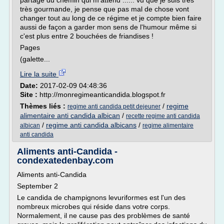
partage du chemin qui m'attend ...... vu que je suis très
très gourmande, je pense que pas mal de chose vont
changer tout au long de ce régime et je compte bien faire
aussi de façon a garder mon sens de l'humour même si
c'est plus entre 2 bouchées de friandises !
Pages
(galette...
Lire la suite
Date:
2017-02-09 04:48:36
Site :
http://monregimeanticandida.blogspot.fr
Thèmes liés :
/
regime
regime anti candida petit dejeuner
alimentaire anti candida albican
/
recette regime anti candida
/
regime anti candida albicans
/
albican
regime alimentaire
anti candida
Aliments anti-Candida -
condexatedenbay.com
Aliments anti-Candida
September 2
Le candida de champignons levuriformes est l'un des
nombreux microbes qui réside dans votre corps.
Normalement, il ne cause pas des problèmes de santé