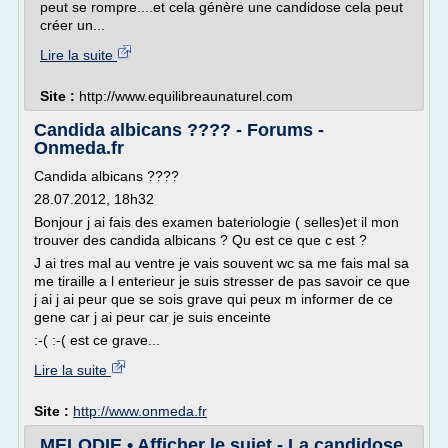
peut se rompre....et cela génère une candidose cela peut
créer un...
Lire la suite
Site :
http://www.equilibreaunaturel.com
Candida albicans ???? - Forums -
Onmeda.fr
Candida albicans ????
28.07.2012, 18h32
Bonjour j ai fais des examen bateriologie ( selles)et il mon
trouver des candida albicans ? Qu est ce que c est ?
J ai tres mal au ventre je vais souvent wc sa me fais mal sa
me tiraille a l enterieur je suis stresser de pas savoir ce que
j ai j ai peur que se sois grave qui peux m informer de ce
gene car j ai peur car je suis enceinte
:-( :-( est ce grave...
Lire la suite
Site :
http://www.onmeda.fr
MELODIE • Afficher le sujet - La candidose