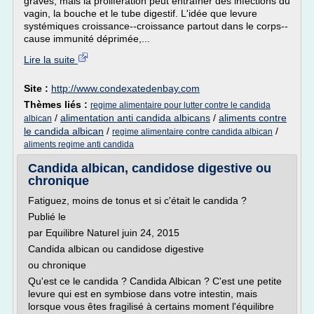
graves, mais la prolifération peut entraîner des infections du
vagin, la bouche et le tube digestif. L'idée que levure
systémiques croissance--croissance partout dans le corps--
cause immunité déprimée,...
Lire la suite
Site :
http://www.condexatedenbay.com
Thèmes liés :
regime alimentaire pour lutter contre le candida
/
alimentation anti candida albicans
/
aliments contre
albican
le candida albican
/
/
regime alimentaire contre candida albican
aliments regime anti candida
Candida albican, candidose digestive ou
chronique
Fatiguez, moins de tonus et si c'était le candida ?
Publié le
par Equilibre Naturel juin 24, 2015
Candida albican ou candidose digestive
ou chronique
Qu'est ce le candida ? Candida Albican ? C'est une petite
levure qui est en symbiose dans votre intestin, mais
lorsque vous êtes fragilisé à certains moment l'équilibre