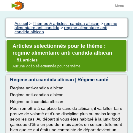
Menu
Accueil
>
Thèmes & articles : candida albican
>
regime
alimentaire anti candida
>
regime alimentaire anti
candida albican
Articles sélectionnés pour le thème :
regime alimentaire anti candida albican
51 articles
→
Aucune vidéo sélectionnée pour ce thème
Regime anti-candida albican | Régime santé
Regime anti-candida albican
Regime anti-candida albican
Régime anti candida albican
Pour remettre à sa place le candida albican, il va falloir faire
preuve de volonté et d'une discipline plus ou moins longue
selon les cas. Au départ si vous êtes habitué à la junk food
ça risque d'être un peu dur mais après on se sent tellement
bien que ce qui était une contrainte de départ devient un...