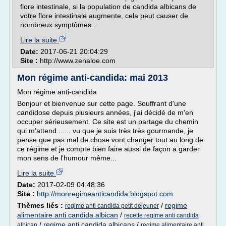
flore intestinale, si la population de candida albicans de
votre flore intestinale augmente, cela peut causer de
nombreux symptômes...
Lire la suite
Date:
2017-06-21 20:04:29
Site :
http://www.zenaloe.com
Mon régime anti-candida: mai 2013
Mon régime anti-candida
Bonjour et bienvenue sur cette page. Souffrant d'une
candidose depuis plusieurs années, j'ai décidé de m'en
occuper sérieusement. Ce site est un partage du chemin
qui m'attend ...... vu que je suis très très gourmande, je
pense que pas mal de chose vont changer tout au long de
ce régime et je compte bien faire aussi de façon a garder
mon sens de l'humour même...
Lire la suite
Date:
2017-02-09 04:48:36
Site :
http://monregimeanticandida.blogspot.com
Thèmes liés :
/
regime
regime anti candida petit dejeuner
alimentaire anti candida albican
/
recette regime anti candida
/
regime anti candida albicans
/
albican
regime alimentaire anti