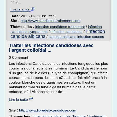
pour...
Lire la suite
Date:
2011-11-09 08:17:59
Site :
http://www.candidosetraitement.com
Thèmes liés :
infection candidose traitement
/
infection
l'infection
candidose symptomes
/
infection candidose
/
candida albicans
/
candida albicans infection causes
Traiter les infections candidoses avec
l’argent colloïdal ...
0 Comment
Les infections Candida sont les infections fongiques les plus
courantes qui affectent les humains. Le Candida est le nom
d'un groupe de levures (un type de champignon) qui infecte
couramment la peau. Le nom «Candida» fait référence à la
couleur blanche des organismes en culture. Il est un
habitant normal du tube digestif humain dès la petite
enfance, où il vit sans causer de...
Lire la suite
Site :
http://www.libredelacandidose.com
Thèmes liés :
infection candida chez l'homme
/
traitement