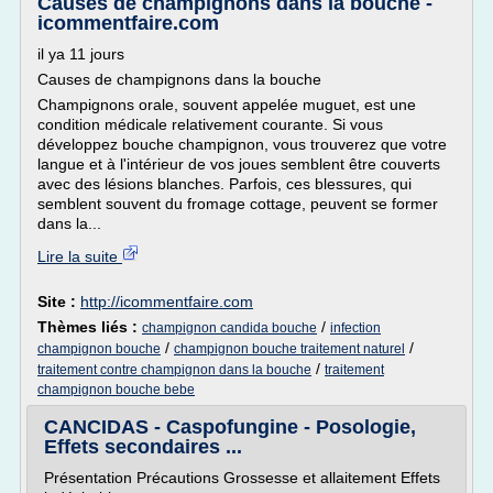
Causes de champignons dans la bouche -
icommentfaire.com
il ya 11 jours
Causes de champignons dans la bouche
Champignons orale, souvent appelée muguet, est une
condition médicale relativement courante. Si vous
développez bouche champignon, vous trouverez que votre
langue et à l'intérieur de vos joues semblent être couverts
avec des lésions blanches. Parfois, ces blessures, qui
semblent souvent du fromage cottage, peuvent se former
dans la...
Lire la suite
Site :
http://icommentfaire.com
Thèmes liés :
/
champignon candida bouche
infection
/
/
champignon bouche
champignon bouche traitement naturel
/
traitement contre champignon dans la bouche
traitement
champignon bouche bebe
CANCIDAS - Caspofungine - Posologie,
Effets secondaires ...
Présentation Précautions Grossesse et allaitement Effets