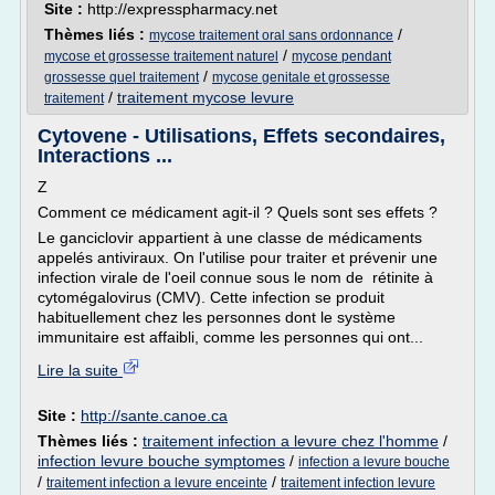
Site :
http://expresspharmacy.net
Thèmes liés :
/
mycose traitement oral sans ordonnance
/
mycose et grossesse traitement naturel
mycose pendant
/
grossesse quel traitement
mycose genitale et grossesse
/
traitement mycose levure
traitement
Cytovene - Utilisations, Effets secondaires,
Interactions ...
Z
Comment ce médicament agit-il ? Quels sont ses effets ?
Le ganciclovir appartient à une classe de médicaments
appelés antiviraux. On l'utilise pour traiter et prévenir une
infection virale de l'oeil connue sous le nom de rétinite à
cytomégalovirus (CMV). Cette infection se produit
habituellement chez les personnes dont le système
immunitaire est affaibli, comme les personnes qui ont...
Lire la suite
Site :
http://sante.canoe.ca
Thèmes liés :
traitement infection a levure chez l'homme
/
infection levure bouche symptomes
/
infection a levure bouche
/
/
traitement infection a levure enceinte
traitement infection levure