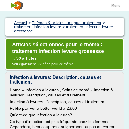
Menu
Accueil
>
Thèmes & articles : muguet traitement
>
traitement infection levure
>
traitement infection levure
grossesse
Articles sélectionnés pour le thème :
traitement infection levure grossesse
39 articles
→
Voir également
5 Vidéos
pour ce thème
Infection à levures: Description, causes et
traitement
Home » Infection à levures , Soins de santé » Infection à
levures: Description, causes et traitement
Infection à levures: Description, causes et traitement
Publié par For a better world à 23:00
Qu'est-ce que infection à levures?
Ce type d'infection est plus fréquente chez les femmes.
Cependant, beaucoup restent ignorants ou pas au courant