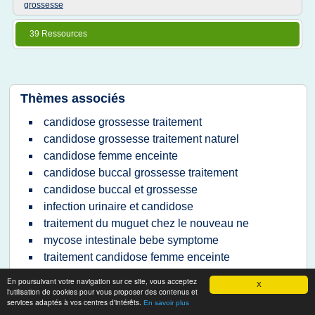
grossesse
39 Ressources
Thèmes associés
candidose grossesse traitement
candidose grossesse traitement naturel
candidose femme enceinte
candidose buccal grossesse traitement
candidose buccal et grossesse
infection urinaire et candidose
traitement du muguet chez le nouveau ne
mycose intestinale bebe symptome
traitement candidose femme enceinte
candida glabrata traitement grossesse
En poursuivant votre navigation sur ce site, vous acceptez
X
infection candidose traitement
l'utilisation de cookies pour vous proposer des contenus et
services adaptés à vos centres d'intérêts.
En savoir plus
candidose traitement femme