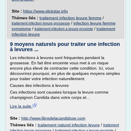
Site :
https://www.slickstar.info
Thèmes liés :
traitement infection levure femme
/
/
infection levure femme
traitement infection levure grossesse
symptome
/
/
traitement
traitement infection a levure enceinte
infection levure
9 moyens naturels pour traiter une infection
à levures ...
Les infections à levures sont fréquentes pendant la
grossesse. En fait être enceinte vous met à un risque
encore plus élevé de contracter cette condition. Ici, vous
découvrirez pourquoi, en plus de quelques moyens simples
pour traiter votre infection naturellement.
Causes des infections à levures
Ces infections sont causées lorsque la levure comme
champignon Candida dans votre corps et...
Lire la suite
Site :
http://www.libredelacandidose.com
Thèmes liés :
traitement naturel infection levure
/
traitement
/
/
infection levure grossesse
traitement infection a levure enceinte