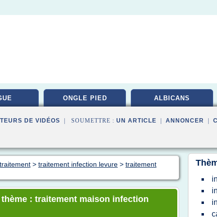
GUE
ONGLE PIED
ALBICANS
TEURS DE VIDÉOS
| SOUMETTRE :
UN ARTICLE
|
ANNONCER
|
Thèm
traitement
>
traitement infection levure
>
traitement
i
i
e thème : traitement maison infection
i
c