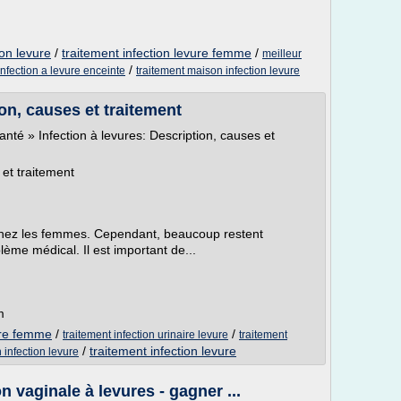
ion levure
/
traitement infection levure femme
/
meilleur
/
infection a levure enceinte
traitement maison infection levure
ion, causes et traitement
anté » Infection à levures: Description, causes et
 et traitement
 chez les femmes. Cependant, beaucoup restent
ème médical. Il est important de...
m
vure femme
/
/
traitement infection urinaire levure
traitement
/
traitement infection levure
 infection levure
 vaginale à levures - gagner ...