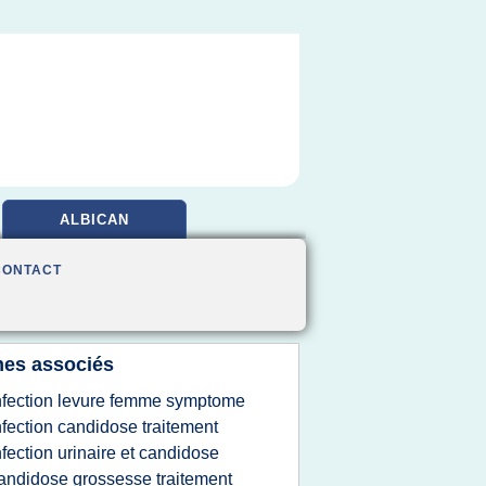
ALBICAN
CONTACT
es associés
nfection levure femme symptome
nfection candidose traitement
nfection urinaire et candidose
andidose grossesse traitement