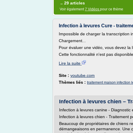
29 articles
→
Voir également
7 Vidéos
pour ce thème
Infection à levures Cure - traitem
Impossible de charger la transcription i
Chargement...
Pour évaluer une vidéo, vous devez la l
Cette fonctionnalité n'est pas disponibl
Lire la suite
Site :
youtube.com
Thèmes liés :
traitement maison infection 
Infection à levures chien – T
Infection à levures canine - Diagnostic
Infection à levures chien - Traitement p
Beaucoup de propriétaires de chiens 
démangeaisons en permanence. Une ca