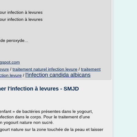
our infection à levures
our infection à levures
n de peroxyde...
ogspot.com
/
traitement naturel infection levure
/
traitement
levure
l'infection candida albicans
ction levure
/
r l'infection à levures - SMJD
enfant » de bactéries présentes dans le yogourt,
nfection dans le corps. Pour le traitement d'une
 un yogourt nature non sucré.
gourt nature sur la zone touchée de la peau et laisser