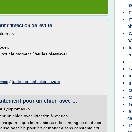
na
m
m
ent d'Infection de levure
p
c
nteractive.
na
ouer.
t
e pour le moment. Veuillez réessayer...
en
a
c
i
/
traitement infection levure
levure
i
c
c
raitement pour un chien avec ...
r
 et symptômes ->
a
our un chien avec infection à levures
c
remarquerez que leurs animaux de compagnie sont des
r
use possible pour les démangeaisons constante est