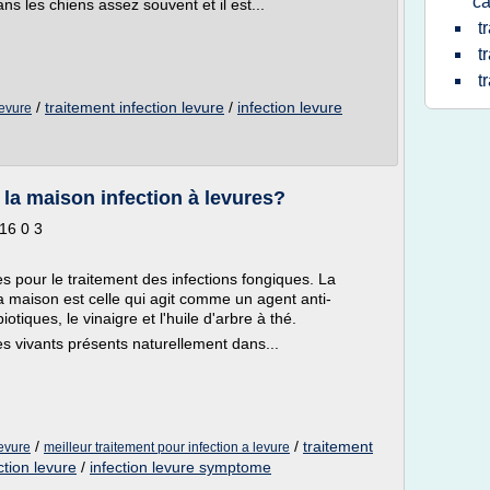
ca
ans les chiens assez souvent et il est...
t
t
t
/
traitement infection levure
/
infection levure
levure
 la maison infection à levures?
16 0 3
 pour le traitement des infections fongiques. La
a maison est celle qui agit comme un agent anti-
tiques, le vinaigre et l'huile d'arbre à thé.
 vivants présents naturellement dans...
/
/
traitement
levure
meilleur traitement pour infection a levure
ction levure
/
infection levure symptome