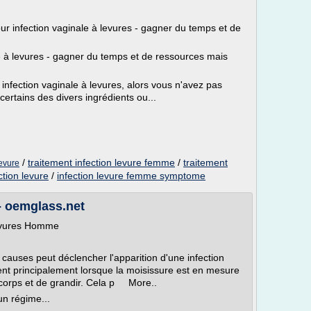
 infection vaginale à levures - gagner du temps et de
 à levures - gagner du temps et de ressources mais
fection vaginale à levures, alors vous n'avez pas
ertains des divers ingrédients ou...
/
traitement infection levure femme
/
traitement
levure
ction levure
/
infection levure femme symptome
 - oemglass.net
 levures Homme
auses peut déclencher l'apparition d'une infection
ent principalement lorsque la moisissure est en mesure
e corps et de grandir. Cela p More..
un régime...