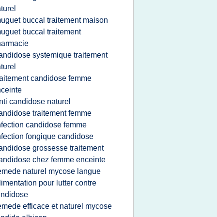
turel
uguet buccal traitement maison
uguet buccal traitement
harmacie
andidose systemique traitement
turel
raitement candidose femme
ceinte
nti candidose naturel
andidose traitement femme
nfection candidose femme
nfection fongique candidose
andidose grossesse traitement
andidose chez femme enceinte
emede naturel mycose langue
limentation pour lutter contre
andidose
emede efficace et naturel mycose