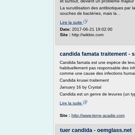
et surtout, devient un problème majeur
La surutilisation des antibiotiques par
souches de bactéries, mais la...
Lire la suite
Date:
2017-06-21 19:02:00
Site :
http://wikbio.com
candida famata traitement - 
Candida famata est une espèce de levur
habituellement pas responsable des infe
comme une cause des infections hum
Candida krusei traitement
January 16 by Crystal
Candida est un genre de levures (un t
Lire la suite
Site :
http://www.terre-acadie.com
tuer candida - oemglass.net