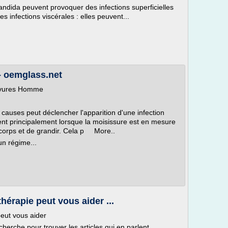
dida peuvent provoquer des infections superficielles
 infections viscérales : elles peuvent...
 - oemglass.net
 levures Homme
auses peut déclencher l'apparition d'une infection
ent principalement lorsque la moisissure est en mesure
e corps et de grandir. Cela p More..
un régime...
thérapie peut vous aider ...
peut vous aider
herche pour trouver les articles qui en parlent