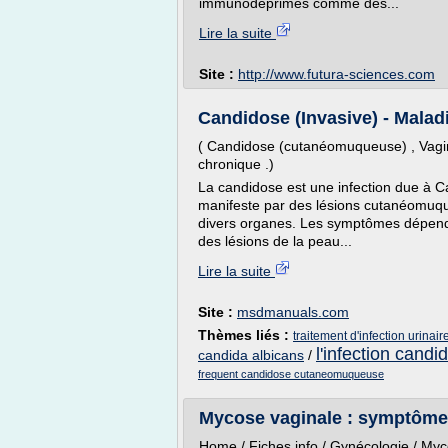
immunodéprimés comme des...
Lire la suite
Site :
http://www.futura-sciences.com
Candidose (Invasive) - Maladie
( Candidose (cutanéomuqueuse) , Vagi
chronique .)
La candidose est une infection due à Ca
manifeste par des lésions cutanéomuque
divers organes. Les symptômes dépende
des lésions de la peau...
Lire la suite
Site :
msdmanuals.com
Thèmes liés :
traitement d'infection urinai
l'infection candi
candida albicans
/
frequent candidose cutaneomuqueuse
Mycose vaginale : symptômes,
Home / Fiches info / Gynécologie / My