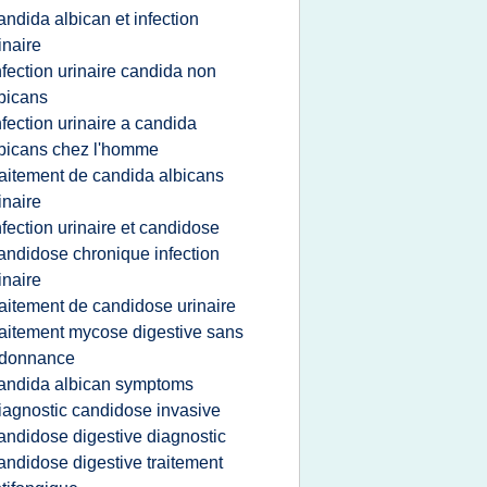
andida albican et infection
inaire
nfection urinaire candida non
bicans
nfection urinaire a candida
bicans chez l'homme
raitement de candida albicans
inaire
nfection urinaire et candidose
andidose chronique infection
inaire
raitement de candidose urinaire
raitement mycose digestive sans
rdonnance
andida albican symptoms
iagnostic candidose invasive
andidose digestive diagnostic
andidose digestive traitement