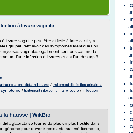
c
ur
i
ction à levure vaginite ...
al
i
levure vaginite peut être difficile à faire car il y a
al
inales qui peuvent avoir des symptômes identiques ou
t
. Les mycoses vaginales également connues comme la
ur
ommun d'une infection à levures et est l'un des top 3...
i
c
ur
om
t
 urinaire a candida albicans
/
traitement d'infection urinaire a
e symptome
/
/
infection
t
traitement infection urinaire levure
o
c
d
 à la hausse | WikBio
c
dida glabrata se tourne de plus en plus hostile dans
c
son génome pour devenir résistants aux médicaments,