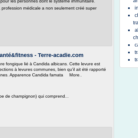
an
 pour les personnes dont le système immunitaire.
i
 la profession médicale a non seulement créé super
c
tr
a
ch
c
t
santé&fitness - Terre-acadie.com
t
e fongique lié à Candida albicans. Cette levure est
ctions à levures communes, bien qu'il ait été rapporté
aines. Apparence Candida famata More..
ype de champignon) qui comprend...