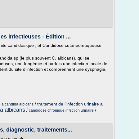
s infectieuses - Édition ...
nite candidosique , et Candidose cutanéomuqueuse
ndida sp (le plus souvent C. albicans), qui se
uses, une fongémie et parfois une infection focale de
nt du site d'infection et comprennent une dysphagie,
/
traitement de l'infection urinaire a
re a candida albicans
da albicans
/
/
candidose chronique infection urinaire
 diagnostic, traitements...
cose vaginale