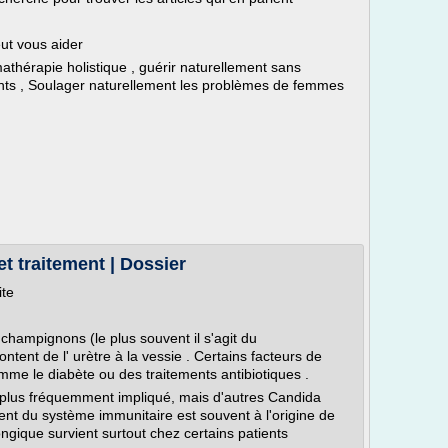
eut vous aider
athérapie holistique , guérir naturellement sans
s , Soulager naturellement les problèmes de femmes
et traitement | Dossier
ite
champignons (le plus souvent il s'agit du
ent de l' urètre à la vessie . Certains facteurs de
omme le diabète ou des traitements antibiotiques .
 plus fréquemment impliqué, mais d'autres Candida
ent du système immunitaire est souvent à l'origine de
fongique survient surtout chez certains patients