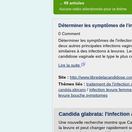
49 articles
→
Aucune vidéo sélectionnée pour ce thème
Déterminer les symptômes de l’infe
0 Comment
Déterminer les symptômes de l'infection à 
deux autres principales infections vag
similaires à des infections à levures
candidose vaginale est le type le plus c
Lire la suite
Site :
http://www.libredelacandidose.c
Thèmes liés :
traitement de l'infection
/
infection levure femm
candida albicans
levure bouche symptomes
Candida glabrata: l'infection
Une nouvelle recherche montre que Can
la levure et peut changer rapidement 