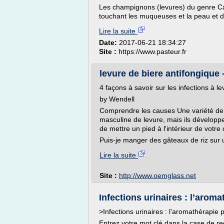
Les champignons (levures) du genre Can
touchant les muqueuses et la peau et des
Lire la suite
Date:
2017-06-21 18:34:27
Site :
https://www.pasteur.fr
levure de biere antifongique
4 façons à savoir sur les infections à
by Wendell
Comprendre les causes Une variété de c
masculine de levure, mais ils développ
de mettre un pied à l'intérieur de votr
Puis-je manger des gâteaux de riz sur 
Lire la suite
Site :
http://www.oemglass.net
Infections urinaires : l’aroma
>Infections urinaires : l'aromathérapie 
Entrez votre mot clé dans la case de rec