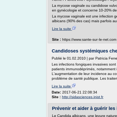
La mycose vaginale ou candidose vulvo-
en gynécologie et concerne 10-20% des
La mycose vaginale est une infection 
albicans (90% des cas) mais parfois au
Lire la suite
Site :
https://www.sante-sur-le-net.com
Candidoses systémiques chez l
Publié le 01.02.2010 | par Patricia Fene
Les infections fongiques invasives son
patients immunodéprimés, notamment inf
L'augmentation de leur incidence au co
problème de santé publique. Les traitem
Lire la suite
Date:
2017-06-21 22:08:34
Site :
http://sidasciences.inist.fr
Prévenir et aider à guérir les
Le Candida albicans, une levure natur