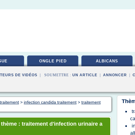
GUE
ONGLE PIED
ALBICANS
TEURS DE VIDÉOS
| SOUMETTRE :
UN ARTICLE
|
ANNONCER
|
Thèm
traitement
>
infection candida traitement
>
traitement
t
ca
 thème : traitement d'infection urinaire a
i
al