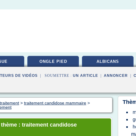
GUE
ONGLE PIED
ALBICANS
TEURS DE VIDÉOS
| SOUMETTRE :
UN ARTICLE
|
ANNONCER
|
Thèm
traitement
>
traitement candidose mammaire
>
tement
m
g
e thème : traitement candidose
h
m