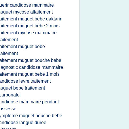
uerir candidose mammaire
uguet mycose allaitement
raitement muguet bebe daktarin
raitement muguet bebe 2 mois
raitement mycose mammaire
laitement
raitement muguet bebe
laitement
raitement muguet bouche bebe
iagnostic candidose mammaire
raitement muguet bebe 1 mois
andidose levre traitement
uguet bebe traitement
carbonate
andidose mammaire pendant
rossesse
ymptome muguet bouche bebe
andidose langue duree