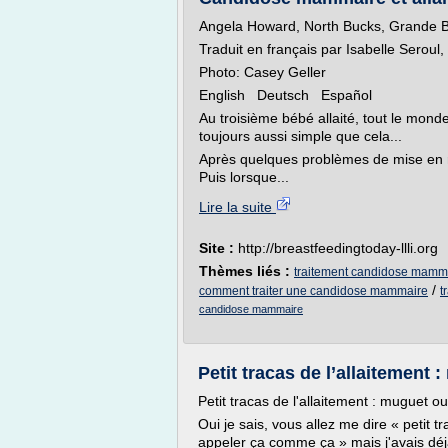
Angela Howard, North Bucks, Grande 
Traduit en français par Isabelle Serou
Photo: Casey Geller
English Deutsch Español
Au troisième bébé allaité, tout le mon
toujours aussi simple que cela...
Après quelques problèmes de mise en ro
Puis lorsque...
Lire la suite
Site :
http://breastfeedingtoday-llli.org
Thèmes liés :
traitement candidose mamma
/
comment traiter une candidose mammaire
t
candidose mammaire
Petit tracas de l’allaitemen
Petit tracas de l'allaitement : muguet
Oui je sais, vous allez me dire « petit tra
appeler ça comme ça » mais j'avais déj