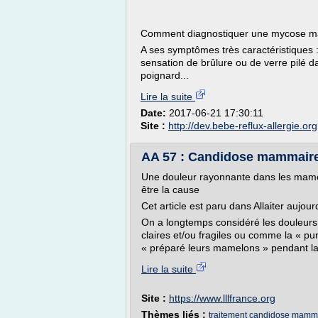
Comment diagnostiquer une mycose 
A ses symptômes très caractéristiques : 
sensation de brûlure ou de verre pilé
poignard...
Lire la suite
Date:
2017-06-21 17:30:11
Site :
http://dev.bebe-reflux-allergie.org
AA 57 : Candidose mammair
Une douleur rayonnante dans les mame
être la cause
Cet article est paru dans Allaiter aujou
On a longtemps considéré les douleurs
claires et/ou fragiles ou comme la « pun
« préparé leurs mamelons » pendant la.
Lire la suite
Site :
https://www.lllfrance.org
Thèmes liés :
traitement candidose mamma