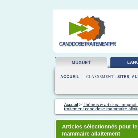
CANDIDOSETRAITEMENT.FR
LAN
MUGUET
ACCUEIL
| CLASSEMENT :
SITES
,
AU
Accueil
>
Thèmes & articles : muguet 
traitement candidose mammaire allai
Articles sélectionnés pour l
mammaire allaitement