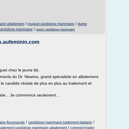
/
/
ire allaitement
muguet candidose mammaire
duree
/
 candidose mammaire
guerir candidose mammaire
s.aufeminin.com
guet chez le jeune bb.
itements du Dr. Newma, grand spécialiste en allaitement.
e candida résiste de plus en plus au traitement et
tie... Je commence seulement...
/
/
ire fluconazole
candidose mammaire traitement daktarin
/
raitement candidose mammaire allaitement
comment traiter