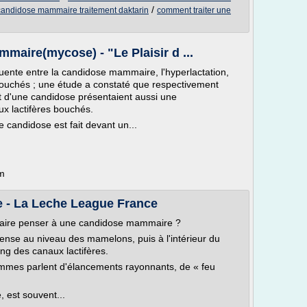
/
candidose mammaire traitement daktarin
comment traiter une
maire(mycose) - "Le Plaisir d ...
équente entre la candidose mammaire, l'hyperlactation,
bouchés ; une étude a constaté que respectivement
 d'une candidose présentaient aussi une
x lactifères bouchés.
e candidose est fait devant un...
om
 - La Leche League France
 faire penser à une candidose mammaire ?
nse au niveau des mamelons, puis à l'intérieur du
ng des canaux lactifères.
femmes parlent d'élancements rayonnants, de « feu
, est souvent...