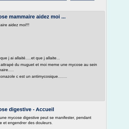
se mammaire aidez moi ...
re aidez moi!!!
j ai allaité.....et que j allaite...
s a attrapé du muguet et moi meme une mycose au sein
re.....
onazole c est un antimycosique........
e digestive - Accueil
s, une mycose digestive peut se manifester, pendant
e et engendrer des douleurs.