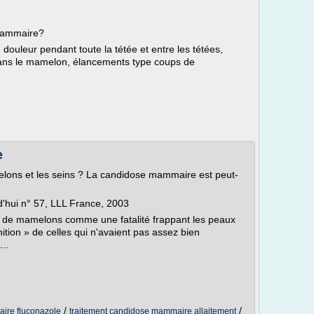
mammaire?
douleur pendant toute la tétée et entre les tétées,
 dans le mamelon, élancements type coups de
e
lons et les seins ? La candidose mammaire est peut-
rd'hui n° 57, LLL France, 2003
 de mamelons comme une fatalité frappant les peaux
ition » de celles qui n'avaient pas assez bien
..
/
/
ire fluconazole
traitement candidose mammaire allaitement