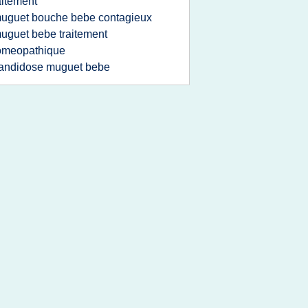
aitement
uguet bouche bebe contagieux
uguet bebe traitement
omeopathique
andidose muguet bebe