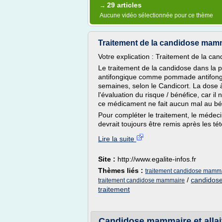
29 articles
→
Aucune vidéo sélectionnée pour ce thème
Traitement de la candidose mammai
Votre explication : Traitement de la c
Le traitement de la candidose dans la poi
antifongique comme pommade antifongiq
semaines, selon le Candicort. La dose 
l'évaluation du risque / bénéfice, car il 
ce médicament ne fait aucun mal au bé
Pour compléter le traitement, le médec
devrait toujours être remis après les tété
Lire la suite
Site :
http://www.egalite-infos.fr
Thèmes liés :
traitement candidose mamma
/
candidose
traitement candidose mammaire
traitement
Candidose mammaire et allai