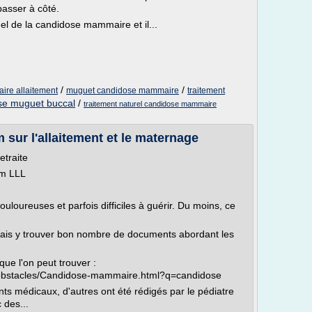
passer à côté.
el de la candidose mammaire et il...
/
/
ire allaitement
muguet candidose mammaire
traitement
se muguet buccal
/
traitement naturel candidose mammaire
sur l'allaitement et le maternage
etraite
um LLL
oureuses et parfois difficiles à guérir. Du moins, ce
urrais y trouver bon nombre de documents abordant les
que l'on peut trouver :
es-obstacles/Candidose-mammaire.html?q=candidose
ts médicaux, d'autres ont été rédigés par le pédiatre
 des...