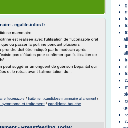
g
m
t
re - egalite-infos.fr
t
t
andidose mammaire
trine est réalisée avec l'utilisation de fluconazole oral
al
ue ou passer la poitrine pendant plusieurs
t
à prendre doit être indiqué par le médecin après
al
n'existe pas d'études pour confirmer que l'utilisation de
bé.
t
in peut suggérer un onguent de guérison Bepantol qui
d
es et le retrait avant l'alimentation du...
t
c
m
bi
/
/
ire fluconazole
traitement candidose mammaire allaitement
c
 symptome et traitement
/
candidose bouche
g
s
c
tement - Breastfeeding Today