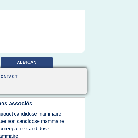
ALBICAN
CONTACT
es associés
uguet candidose mammaire
uerison candidose mammaire
omeopathie candidose
ammaire