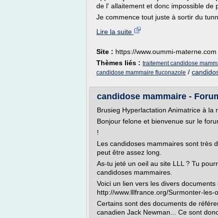
de l' allaitement et donc impossible de 
Je commence tout juste à sortir du tunn
Lire la suite
Site :
https://www.oummi-materne.com
Thèmes liés :
traitement candidose mamma
/
candido
candidose mammaire fluconazole
candidose mammaire - Forum 
Brusieg Hyperlactation Animatrice à la r
Bonjour felone et bienvenue sur le for
!
Les candidoses mammaires sont très doul
peut être assez long.
As-tu jeté un oeil au site LLL ? Tu po
candidoses mammaires.
Voici un lien vers les divers documents 
http://www.lllfrance.org/Surmonter-l
Certains sont des documents de référen
canadien Jack Newman... Ce sont donc