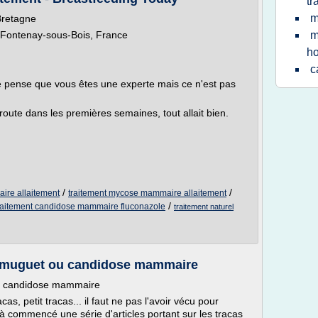
tr
m
Bretagne
l, Fontenay-sous-Bois, France
m
h
c
de pense que vous êtes une experte mais ce n'est pas
ute dans les premières semaines, tout allait bien.
/
/
ire allaitement
traitement mycose mammaire allaitement
/
raitement candidose mammaire fluconazole
traitement naturel
t : muguet ou candidose mammaire
 ou candidose mammaire
cas, petit tracas... il faut ne pas l'avoir vécu pour
à commencé une série d'articles portant sur les tracas