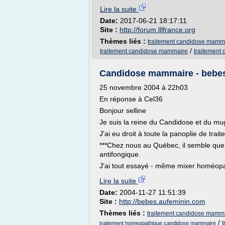
Lire la suite
Date:
2017-06-21 18:17:11
Site :
http://forum.lllfrance.org
Thèmes liés :
traitement candidose mamma
/
traitement candidose mammaire
traitement
Candidose mammaire - bebe
25 novembre 2004 à 22h03
En réponse à Cel36
Bonjour selline
Je suis la reine du Candidose et du mu
J'ai eu droit à toute la panoplie de tra
***Chez nous au Québec, il semble que l
antifongique.
J'ai tout essayé - même mixer homéopa
Lire la suite
Date:
2004-11-27 11:51:39
Site :
http://bebes.aufeminin.com
Thèmes liés :
traitement candidose mamma
/
t
traitement homeopathique candidose mammaire