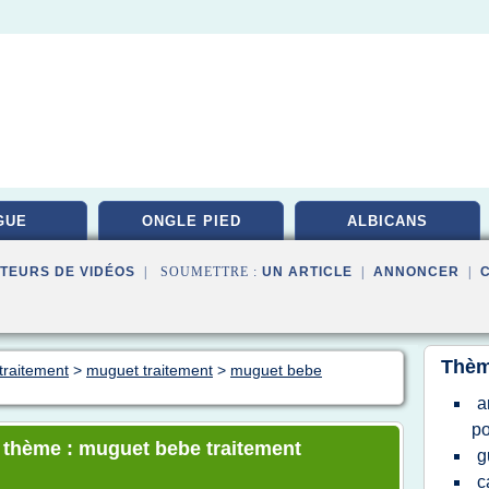
GUE
ONGLE PIED
ALBICANS
TEURS DE VIDÉOS
| SOUMETTRE :
UN ARTICLE
|
ANNONCER
|
Thèm
traitement
>
muguet traitement
>
muguet bebe
a
po
e thème : muguet bebe traitement
g
c