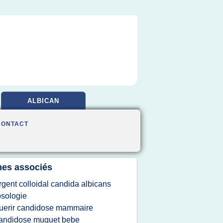
ALBICAN
CONTACT
es associés
rgent colloidal candida albicans
sologie
uerir candidose mammaire
andidose muguet bebe