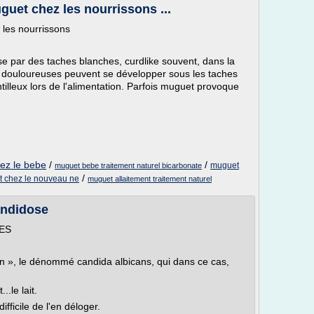
uet chez les nourrissons ...
les nourrissons
se par des taches blanches, curdlike souvent, dans la
 douloureuses peuvent se développer sous les taches
ntilleux lors de l'alimentation. Parfois muguet provoque
ez le bebe
/
/
muguet
muguet bebe traitement naturel bicarbonate
/
t chez le nouveau ne
muguet allaitement traitement naturel
andidose
ES
n », le dénommé candida albicans, qui dans ce cas,
.le lait.
difficile de l'en déloger.