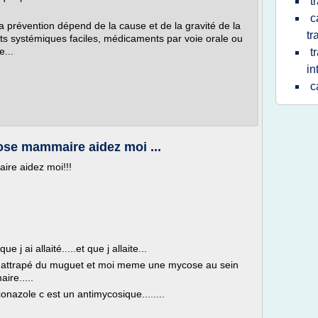
t
c
la prévention dépend de la cause et de la gravité de la
tr
ts systémiques faciles, médicaments par voie orale ou
...
t
in
c
se mammaire aidez moi ...
re aidez moi!!!
j ai allaité.....et que j allaite...
s a attrapé du muguet et moi meme une mycose au sein
re.....
onazole c est un antimycosique........