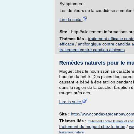
Symptomes :
Les douleurs de la candidose semblent 
Lire la suite
Site :
http://allaitement-informations.or
Thèmes liés :
traitement efficace cont
efficace
/
antifongique contre candida a
traitement contre candida albicans
Remèdes naturels pour le mug
Muguet chez le nourrisson se caractéri
bouche du bébé. Des plaies douloureus
causant le bébé à être tatillon pendant
dans la région de la couche. Éruption d
rouges près des...
Lire la suite
Site :
http://www.condexatedenbay.co
Thèmes liés :
traitement contre le muguet che
traitement du muguet chez le bebe
/
tra
traitement naturel