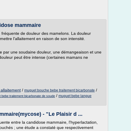
ndidose mammaire
fréquente de douleur des mamelons. La douleur
ettre l'allaitement en raison de son intensité.
e par une soudaine douleur, une démangeaison et une
a douleur peut être intense (certaines mamans ne
allaitement
/
/
muguet bouche bebe traitement bicarbonate
/
muguet bebe langue
 bebe traitement bicarbonate de soude
maire(mycose) - "Le Plaisir d ...
équente entre la candidose mammaire, l'hyperlactation,
bouchés ; une étude a constaté que respectivement