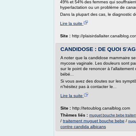
49% et 54% des femmes qui souffraient
hyperlactation ou un problème de canau
Dans la plupart des cas, le diagnostic d
Lire la suite
Site :
http://plaisirdallaiter.canalblog.c
CANDIDOSE : DE QUOI S'AGIT
A noter que la candidose mammaire se 
mycose vaginale. Les douleurs sont par
sur le point de renoncer à l'allaitemen
bébé...
Si vous avez des doutes sur les symptô
n'hésitez pas à contacter le...
Lire la suite
Site :
http://tetoublog.canalblog.com
Thèmes liés :
muguet bouche bebe traitem
/
traitement muguet bouche bebe
/
mugue
contre candida albicans