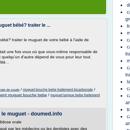
d
c
g
uet bébé? traiter le ...
t
m
ébé? traiter le muguet de votre bébé à l'aide de
c
c
l était une fois vous où que vous-même responsable de
tr
t quelqu'un d'autre dépend de vous pour leur tout.
m
té...
c
tr
l
c
/
/
muguet bouche bebe traitement bicarbonate
nate de soude
ement muguet bouche bebe
/
muguet langue bebe traitement
c
an
t
 le muguet - doumed.info
c
didose orale
an
qué par les médecins ou les dentistes avec des