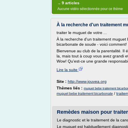
9 articles
→
Aucune vidéo sélectionnée pour ce thème
À la recherche d'un traitement mug
traiter le muguet de votre ...
À la recherche d'un traitement muguet b
bicarbonate de soude - voici comment!
Bienvenue au club de la parentalité. I
la, mais tout à coup vous avez grandi e
Wow! Qu'est-ce une grande responsabili
Lire la suite
Site :
http://www.jouvea.org
Thèmes liés :
muguet bebe traitement bicarbo
/
trait
muguet bebe traitement bicarbonate
Remèdes maison pour traiter
Le diagnostic et le traitement de la can
Le muguet est habituellement diagnosti