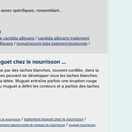
assez spécifiques, ressemblant...
g
re candida albicans
/
candida albicans traitement
lbicans
/
/
muguet bouche bebe traitement bicarbonate
uet chez le nourrisson ...
se par des taches blanches, souvent curdlike, dans la
es peuvent se développer sous les taches blanches,
 la tétée. Muguet entraîne parfois une éruption rouge
u muguet a défini les contours et a parfois des taches
m
/
/
traitement muguet chez le nourrisson
z le nourrisson
/
itement naturel contre le muguet du nourrisson
muguet nourrisson