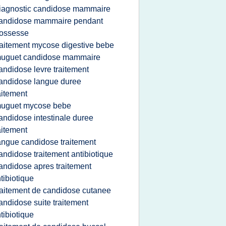
iagnostic candidose mammaire
andidose mammaire pendant
rossesse
raitement mycose digestive bebe
uguet candidose mammaire
andidose levre traitement
andidose langue duree
aitement
uguet mycose bebe
andidose intestinale duree
aitement
angue candidose traitement
andidose traitement antibiotique
andidose apres traitement
tibiotique
raitement de candidose cutanee
andidose suite traitement
tibiotique