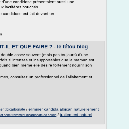
 d'une candidose présentaient aussi une
x lactifères bouchés.
e candidose est fait devant un...
om
-IL ET QUE FAIRE ? - le tétou blog
double assez souvent (mais pas toujours) d'une
fois si intenses et insupportables que la maman est
t quand bien même elle désire fortement nourrir son
mes, consultez un professionnel de l'allaitement et
/
eliminer candida albican naturellement
ent bicarbonate
/
traitement naturel
t bebe traitement bicarbonate de soude