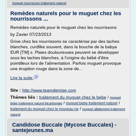
muguet nourrisson traitement naturel
Remèdes naturels pour le muguet chez les
nourrissons ...
Remèdes naturels pour le muguet chez les nourrissons
by Zavier 07/23/2013
Grive chez les nourrissons se caractérise par des taches
blanches, curdlike souvent, dans la bouche de la babya
EUR [TM] s. Plaies douloureuses peuvent se développer
sous les taches blanches, à l'origine du bébé d'être
pointilleux lors de l'alimentation. Parfois muguet provoque
une éruption rouge dans la zone de...
Lire la suite
Site :
http://www.teamdemise.com
Thèmes liés :
traitement du muguet chez le bebe
/
muguet
/
/
muguet bebe traitement naturel
bebe traitement naturel bicarbonate
/
traitement du muguet chez le nouveau ne
muguet allaitement traitement
naturel
Candidose Buccale (Mycose Buccales) -
santejeunes.ma