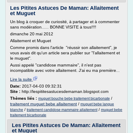
Les Pitites Astuces De Maman: Allaitement
et Muguet
Un blog à croquer de curiosité, à partager et à commenter
sans modération...... BONNE VISITE à tous!!!!
dimanche 20 mai 2012
Allaitement et Muguet
Comme promis dans l'article "réussir son allaitement", je
vous avais dit qu'un article sera publier sur "l'allaitement et
le muguet".
Aussi appelé "candidose mammaire", il n'est pas
incompatible avec votre allaitement. J'ai eu ma première...
Lire la suite
Date:
2017-04-03 09:32:31
Site :
http://lespititesastucesdemaman.blogspot.com
Thèmes liés :
/
muguet bouche bebe traitement bicarbonate
traitement muguet bebe allaitement
/
muguet bebe langue
/
/
blanche
traitement candidose mammaire allaitement
muguet bebe
traitement bicarbonate
Les Pitites Astuces De Maman: Allaitement
et Muguet