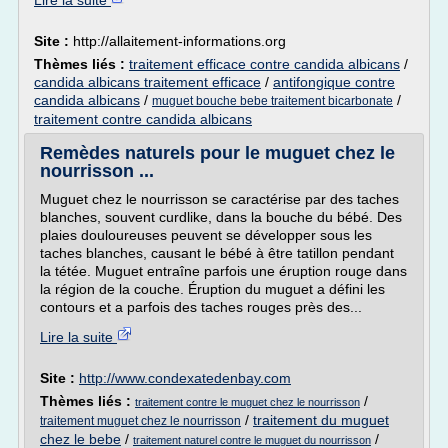
Lire la suite
Site :
http://allaitement-informations.org
Thèmes liés :
traitement efficace contre candida albicans
/
candida albicans traitement efficace
/
antifongique contre
candida albicans
/
/
muguet bouche bebe traitement bicarbonate
traitement contre candida albicans
Remèdes naturels pour le muguet chez le
nourrisson ...
Muguet chez le nourrisson se caractérise par des taches
blanches, souvent curdlike, dans la bouche du bébé. Des
plaies douloureuses peuvent se développer sous les
taches blanches, causant le bébé à être tatillon pendant
la tétée. Muguet entraîne parfois une éruption rouge dans
la région de la couche. Éruption du muguet a défini les
contours et a parfois des taches rouges près des...
Lire la suite
Site :
http://www.condexatedenbay.com
Thèmes liés :
/
traitement contre le muguet chez le nourrisson
/
traitement du muguet
traitement muguet chez le nourrisson
chez le bebe
/
/
traitement naturel contre le muguet du nourrisson