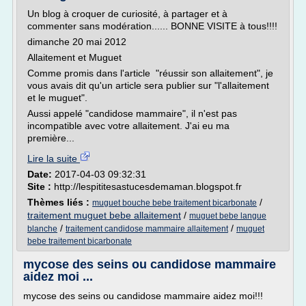
Un blog à croquer de curiosité, à partager et à
commenter sans modération...... BONNE VISITE à tous!!!!
dimanche 20 mai 2012
Allaitement et Muguet
Comme promis dans l'article "réussir son allaitement", je
vous avais dit qu'un article sera publier sur "l'allaitement
et le muguet".
Aussi appelé "candidose mammaire", il n'est pas
incompatible avec votre allaitement. J'ai eu ma
première...
Lire la suite
Date:
2017-04-03 09:32:31
Site :
http://lespititesastucesdemaman.blogspot.fr
Thèmes liés :
/
muguet bouche bebe traitement bicarbonate
traitement muguet bebe allaitement
/
muguet bebe langue
/
/
blanche
traitement candidose mammaire allaitement
muguet
bebe traitement bicarbonate
mycose des seins ou candidose mammaire
aidez moi ...
mycose des seins ou candidose mammaire aidez moi!!!