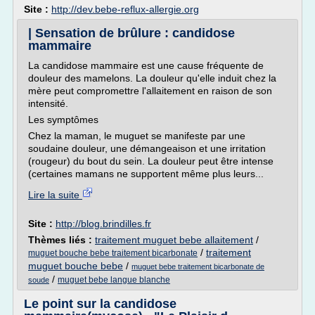
Site :
http://dev.bebe-reflux-allergie.org
| Sensation de brûlure : candidose
mammaire
La candidose mammaire est une cause fréquente de
douleur des mamelons. La douleur qu'elle induit chez la
mère peut compromettre l'allaitement en raison de son
intensité.
Les symptômes
Chez la maman, le muguet se manifeste par une
soudaine douleur, une démangeaison et une irritation
(rougeur) du bout du sein. La douleur peut être intense
(certaines mamans ne supportent même plus leurs...
Lire la suite
Site :
http://blog.brindilles.fr
Thèmes liés :
traitement muguet bebe allaitement
/
/
traitement
muguet bouche bebe traitement bicarbonate
muguet bouche bebe
/
muguet bebe traitement bicarbonate de
/
muguet bebe langue blanche
soude
Le point sur la candidose