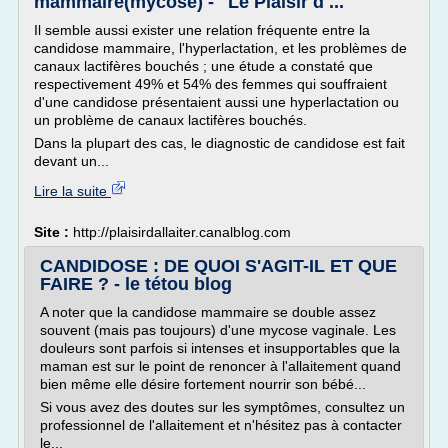
mammaire(mycose) - "Le Plaisir d ...
Il semble aussi exister une relation fréquente entre la
candidose mammaire, l'hyperlactation, et les problèmes de
canaux lactifères bouchés ; une étude a constaté que
respectivement 49% et 54% des femmes qui souffraient
d'une candidose présentaient aussi une hyperlactation ou
un problème de canaux lactifères bouchés.
Dans la plupart des cas, le diagnostic de candidose est fait
devant un...
Lire la suite
Site :
http://plaisirdallaiter.canalblog.com
CANDIDOSE : DE QUOI S'AGIT-IL ET QUE
FAIRE ? - le tétou blog
A noter que la candidose mammaire se double assez
souvent (mais pas toujours) d'une mycose vaginale. Les
douleurs sont parfois si intenses et insupportables que la
maman est sur le point de renoncer à l'allaitement quand
bien même elle désire fortement nourrir son bébé...
Si vous avez des doutes sur les symptômes, consultez un
professionnel de l'allaitement et n'hésitez pas à contacter
le...