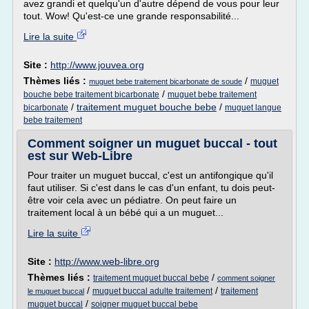
avez grandi et quelqu'un d'autre dépend de vous pour leur
tout. Wow! Qu'est-ce une grande responsabilité...
Lire la suite
Site :
http://www.jouvea.org
Thèmes liés :
/
muguet
muguet bebe traitement bicarbonate de soude
/
bouche bebe traitement bicarbonate
muguet bebe traitement
/
traitement muguet bouche bebe
/
bicarbonate
muguet langue
bebe traitement
Comment soigner un muguet buccal - tout
est sur Web-Libre
Pour traiter un muguet buccal, c'est un antifongique qu'il
faut utiliser. Si c'est dans le cas d'un enfant, tu dois peut-
être voir cela avec un pédiatre. On peut faire un
traitement local à un bébé qui a un muguet...
Lire la suite
Site :
http://www.web-libre.org
Thèmes liés :
/
traitement muguet buccal bebe
comment soigner
/
/
muguet buccal adulte traitement
traitement
le muguet buccal
/
muguet buccal
soigner muguet buccal bebe