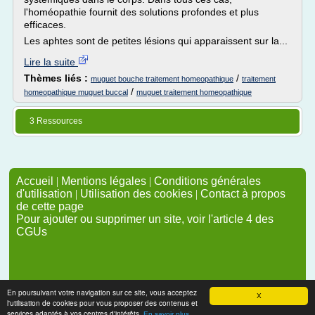
l'homéopathie fournit des solutions profondes et plus
efficaces.
Les aphtes sont de petites lésions qui apparaissent sur la...
Lire la suite
Thèmes liés :
/
muguet bouche traitement homeopathique
traitement
/
homeopathique muguet buccal
muguet traitement homeopathique
3 Ressources
Accueil
|
Mentions légales
|
Conditions générales
d'utilisation
|
Utilisation des cookies
|
Contact à propos
de cette page
Pour ajouter ou supprimer un site, voir l'article 4 des
CGUs
En poursuivant votre navigation sur ce site, vous acceptez
X
l'utilisation de cookies pour vous proposer des contenus et
services adaptés à vos centres d'intérêts.
En savoir plus