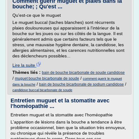
Comment guérir muguet et plaies dans la
bouche; ; Qu'est ...
Qu'est-ce que le muguet
Le muguet buccal (taches blanches) sont récurrents
plaies douloureuses qui apparaissent à l'intérieur de la
bouche sur les joues ou sur les côtés de la langue. Il est
généralement admis que certains facteurs tels que le
stress, une mauvaise hygiène dentaire, la candidose, les
allergies alimentaires, et les carences nutritionnelles sont
des déclencheurs possibles...
Lire la suite
Thèmes liés :
bain de bouche bicarbonate de soude candidose
/
/
muguet bouche bicarbonate de soude
comment guerir le muguet
/
/
bain de bouche bicarbonate de sodium candidose
dans la bouche
candidose buccal bicarbonate de soude
Entretien muguet et la stomatite avec
l'homéopathie ...
Entretien muguet et la stomatite avec l'homéopathie
L'apparition de lésions dans la bouche a tendance à être
problème occasionnel, bien que la situation très ennuyeux,
ou chronique qui révèle la présence de troubles
systémiques dans le corps. Dans tous ces cas,