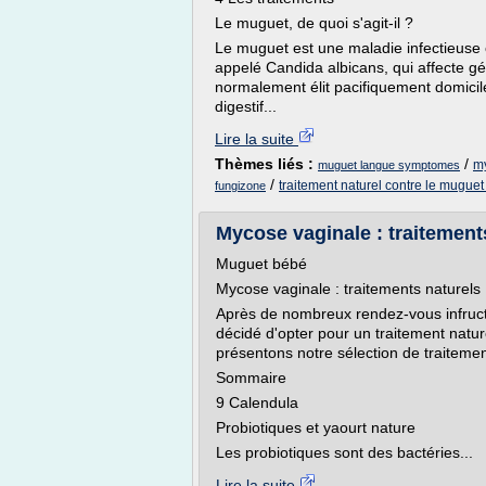
Le muguet, de quoi s'agit-il ?
Le muguet est une maladie infectieuse 
appelé Candida albicans, qui affecte 
normalement élit pacifiquement domicil
digestif...
Lire la suite
Thèmes liés :
/
my
muguet langue symptomes
/
traitement naturel contre le muguet
fungizone
Mycose vaginale : traitement
Muguet bébé
Mycose vaginale : traitements naturels
Après de nombreux rendez-vous infruc
décidé d'opter pour un traitement natu
présentons notre sélection de traiteme
Sommaire
9 Calendula
Probiotiques et yaourt nature
Les probiotiques sont des bactéries...
Lire la suite