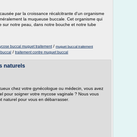
causée par la croissance récalcitrante d'un organisme
généralement la muqueuse buccale. Cet organisme qui
e sur notre peau, dans notre bouche et notre tube
/
cose buccal muguet traitement
muguet buccal traitement
/
 buccal
traitement contre muguet buccal
s naturels
tueux chez votre gynécologue ou médecin, vous avez
rel pour soigner votre mycose vaginale ? Nous vous
nt naturel pour vous en débarrasser.