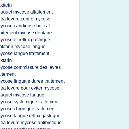
ktarin
uguet mycose allaitement
ltra levure contre mycose
ycose candidose buccal
raitement mycose dentaire
ycose et reflux gastrique
aktarin mycose langue
ycose langue traitement
ktarin
ycose commissure des levres
aitement
ycose linguale duree traitement
ltra levure pour eviter mycose
uguet mycose langue
ycose systemique traitement
ycose chronique traitement
ycose langue reflux gastrique
ltra levure mycose antibiotique