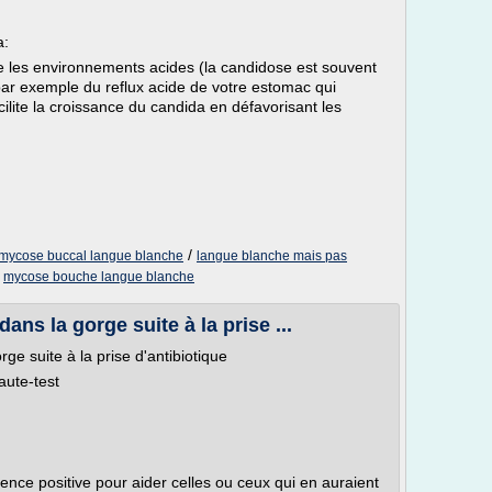
a:
e les environnements acides (la candidose est souvent
ar exemple du reflux acide de votre estomac qui
acilite la croissance du candida en défavorisant les
/
mycose buccal langue blanche
langue blanche mais pas
/
mycose bouche langue blanche
ans la gorge suite à la prise ...
ge suite à la prise d'antibiotique
aute-test
ience positive pour aider celles ou ceux qui en auraient