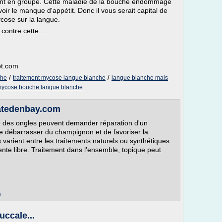
ent en groupe. Cette maladie de la bouche endommage
oir le manque d'appétit. Donc il vous serait capital de
ycose sur la langue.
contre cette...
ot.com
/
/
che
traitement mycose langue blanche
langue blanche mais
ycose bouche langue blanche
atedenbay.com
e des ongles peuvent demander réparation d'un
se débarrasser du champignon et de favoriser la
 varient entre les traitements naturels ou synthétiques
ente libre. Traitement dans l'ensemble, topique peut
m
ccale...