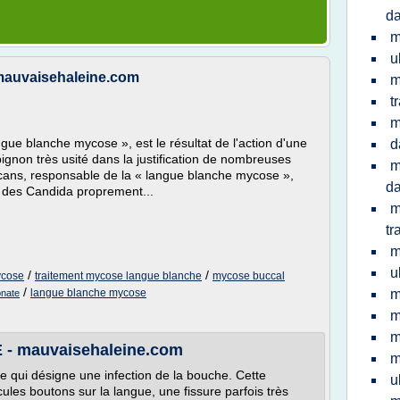
da
m
u
uvaisehaleine.com
m
t
m
gue blanche mycose », est le résultat de l'action d'une
d
gnon très usité dans la justification de nombreuses
m
cans, responsable de la « langue blanche mycose »,
da
s des Candida proprement...
m
tr
m
u
/
/
ycose
traitement mycose langue blanche
mycose buccal
/
langue blanche mycose
m
onate
m
m
 mauvaisehaleine.com
m
 qui désigne une infection de la bouche. Cette
u
les boutons sur la langue, une fissure parfois très