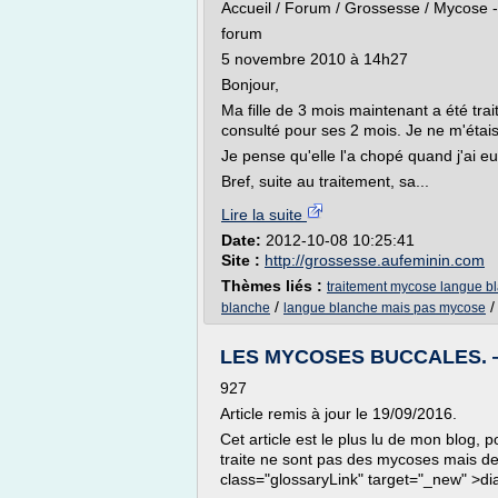
Accueil / Forum / Grossesse / Mycose 
forum
5 novembre 2010 à 14h27
Bonjour,
Ma fille de 3 mois maintenant a été tr
consulté pour ses 2 mois. Je ne m'étai
Je pense qu'elle l'a chopé quand j'ai eu
Bref, suite au traitement, sa...
Lire la suite
Date:
2012-10-08 10:25:41
Site :
http://grossesse.aufeminin.com
Thèmes liés :
traitement mycose langue b
/
blanche
langue blanche mais pas mycose
LES MYCOSES BUCCALES. — C
927
Article remis à jour le 19/09/2016.
Cet article est le plus lu de mon blog,
traite ne sont pas des mycoses mais des r
class="glossaryLink" target="_new" >di