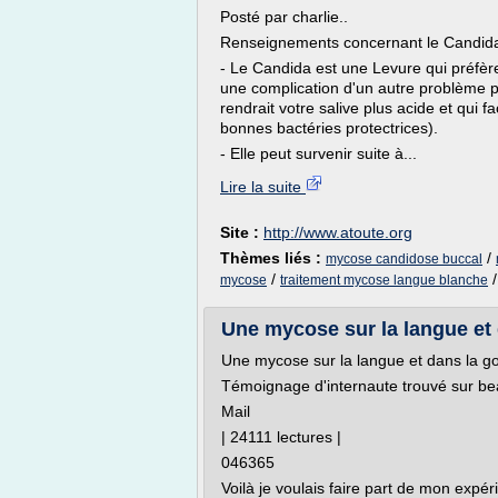
Posté par charlie..
Renseignements concernant le Candid
- Le Candida est une Levure qui préfèr
une complication d'un autre problème p
rendrait votre salive plus acide et qui f
bonnes bactéries protectrices).
- Elle peut survenir suite à...
Lire la suite
Site :
http://www.atoute.org
Thèmes liés :
/
mycose candidose buccal
/
mycose
traitement mycose langue blanche
Une mycose sur la langue et d
Une mycose sur la langue et dans la gor
Témoignage d'internaute trouvé sur be
Mail
| 24111 lectures |
046365
Voilà je voulais faire part de mon expér