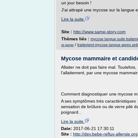
un jour besoin !
J'ai attrapé une mycose sur la langue et
Lire la suite
Site :
http://www.same-story.com
Thèmes liés :
mycose langue suite traiteme
/
traitement mycose langue apres anti
et gorge
Mycose mammaire et candidos
Allaiter ne doit pas faire mal. Toutefoi
l'allaitement, par une mycose mammair
Comment diagnostiquer une mycose 
A ses symptômes très caractéristiques : 
sensation de brûlure ou de verre pilé
poignard...
Lire la suite
Date:
2017-06-21 17:30:11
Site :
http://dev.bebe-reflux-allergie.org