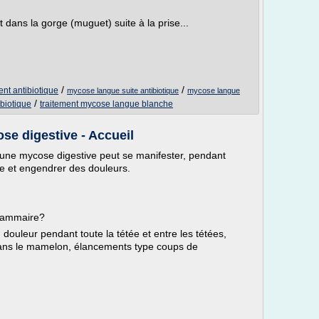
 dans la gorge (muguet) suite à la prise...
/
/
nt antibiotique
mycose langue suite antibiotique
mycose langue
/
biotique
traitement mycose langue blanche
e digestive - Accueil
s, une mycose digestive peut se manifester, pendant
e et engendrer des douleurs.
mammaire?
douleur pendant toute la tétée et entre les tétées,
 dans le mamelon, élancements type coups de