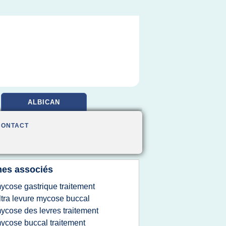
ALBICAN
CONTACT
es associés
ycose gastrique traitement
ltra levure mycose buccal
ycose des levres traitement
ycose buccal traitement