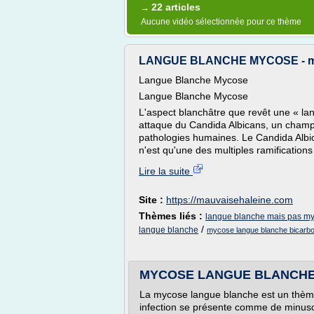
22 articles
→
Aucune vidéo sélectionnée pour ce thème
LANGUE BLANCHE MYCOSE - ma
Langue Blanche Mycose
Langue Blanche Mycose
L'aspect blanchâtre que revêt une « lan
attaque du Candida Albicans, un champi
pathologies humaines. Le Candida Albi
n'est qu'une des multiples ramification
Lire la suite
Site :
https://mauvaisehaleine.com
Thèmes liés :
langue blanche mais pas m
/
langue blanche
mycose langue blanche bicarb
MYCOSE LANGUE BLANCHE -
La mycose langue blanche est un thème
infection se présente comme de minuscu