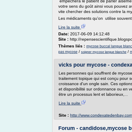
empêchera le patient de parler aisém
votre sens du goût ainsi vous pouvez av
vite chercher des solutions contre la m
Les médicaments qu'on utilise souvent 
Lire la suite
Date:
2017-06-09 14:12:48
Site :
http://repensescientifique.blogsp
Thèmes liés :
mycose buccal langue blan
/
/
pas mycose
m
soigner mycose langue blanche
vicks pour mycose - condex
Les personnes qui souffrent de mycos
traitement topique qui est conçu pour 
croissance d'un ongle sain. Ces options
et disponibilité sur ordonnance ou en v
être un processus lent et laborieux,...
Lire la suite
Site :
http://www.condexatedenbay.co
Forum - candidose,mycose bu