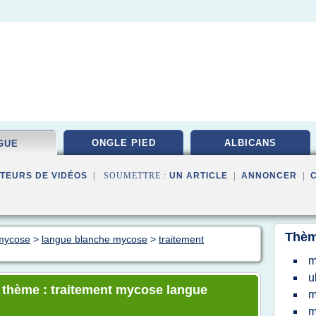
ONGLE PIED
ALBICANS
GUE
TEURS DE VIDÉOS
| SOUMETTRE :
UN ARTICLE
|
ANNONCER
|
Thèm
 mycose
>
langue blanche mycose
>
traitement
m
u
e thème : traitement mycose langue
m
m