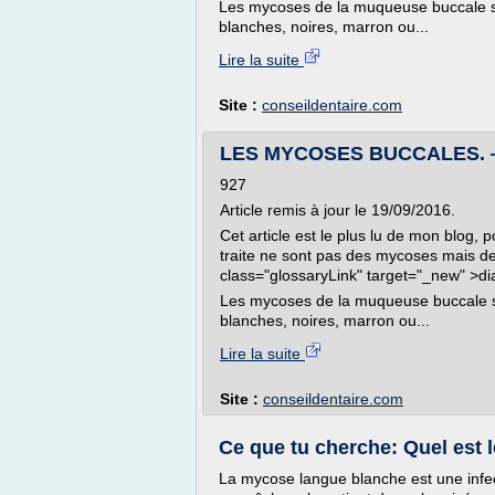
Les mycoses de la muqueuse buccale so
blanches, noires, marron ou...
Lire la suite
Site :
conseildentaire.com
LES MYCOSES BUCCALES. — C
927
Article remis à jour le 19/09/2016.
Cet article est le plus lu de mon blog,
traite ne sont pas des mycoses mais des r
class="glossaryLink" target="_new" >di
Les mycoses de la muqueuse buccale so
blanches, noires, marron ou...
Lire la suite
Site :
conseildentaire.com
Ce que tu cherche: Quel est l
La mycose langue blanche est une infect