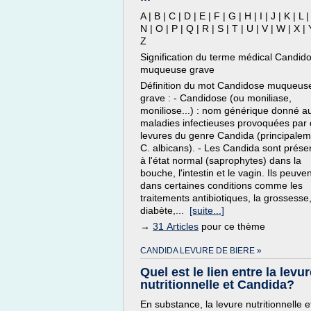
A | B | C | D | E | F | G | H | I | J | K | L 
N | O | P | Q | R | S | T | U | V | W | X | 
Z
Signification du terme médical Candid
muqueuse grave
Définition du mot Candidose muqueus
grave : - Candidose (ou moniliase,
moniliose...) : nom générique donné a
maladies infectieuses provoquées par
levures du genre Candida (principale
C. albicans). - Les Candida sont prése
à l'état normal (saprophytes) dans la
bouche, l'intestin et le vagin. Ils peuven
dans certaines conditions comme les
traitements antibiotiques, la grossesse,
diabète,...
[suite...]
→
31 Articles
pour ce thème
CANDIDA LEVURE DE BIERE »
Quel est le lien entre la levu
nutritionnelle et Candida?
En substance, la levure nutritionnelle et