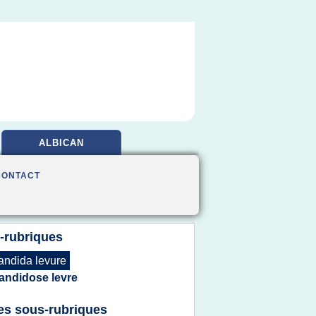
ALBICAN
CONTACT
-rubriques
andida levure
andidose levre
es sous-rubriques