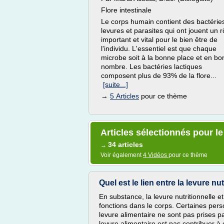
Flore intestinale
Le corps humain contient des bactérie
levures et parasites qui ont jouent un r
important et vital pour le bien être de
l'individu. L'essentiel est que chaque
microbe soit à la bonne place et en bo
nombre. Les bactéries lactiques
composent plus de 93% de la flore...
[suite...]
→
5 Articles
pour ce thème
Articles sélectionnés pour l
34 articles
→
Voir également
4 Vidéos
pour ce thème
Quel est le lien entre la levure nu
En substance, la levure nutritionnelle 
fonctions dans le corps. Certaines pers
levure alimentaire ne sont pas prises pa
levure alimentaire est pas contribuer à