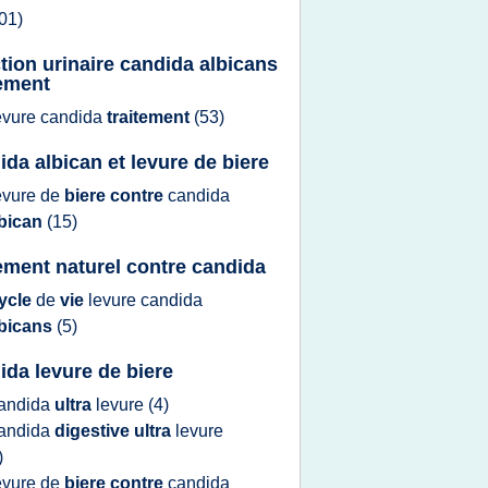
01)
ction urinaire candida albicans
tement
evure candida
traitement
(53)
ida albican et levure de biere
evure
de
biere contre
candida
lbican
(15)
tement naturel contre candida
ycle
de
vie
levure candida
lbicans
(5)
ida levure de biere
andida
ultra
levure
(4)
andida
digestive ultra
levure
)
evure
de
biere contre
candida