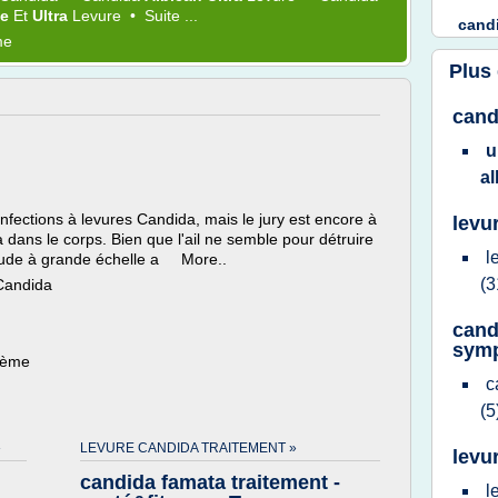
le
Et
Ultra
Levure
•
Suite ...
cand
me
Plus
cand
u
a
infections à levures Candida, mais le jury est encore à
levu
a dans le corps. Bien que l'ail ne semble pour détruire
l
étude à grande échelle a More..
(3
 Candida
cand
sym
thème
c
(5
»
LEVURE CANDIDA TRAITEMENT »
levu
candida famata traitement -
l