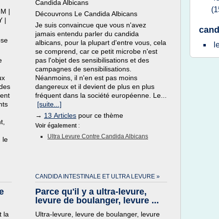
Candida Albicans
(1
| M |
Découvrons Le Candida Albicans
Y |
Je suis convaincue que vous n'avez
cand
jamais entendu parler du candida
ose
albicans, pour la plupart d'entre vous, cela
l
se comprend, car ce petit microbe n'est
e
pas l'objet des sensibilisations et des
campagnes de sensibilisations.
ux
Néanmoins, il n'en est pas moins
 des
dangereux et il devient de plus en plus
ment
fréquent dans la société européenne. Le...
nts
[suite...]
→
13 Articles
pour ce thème
t,
Voir également
:
Ultra Levure Contre Candida Albicans
 le
CANDIDA INTESTINALE ET ULTRA LEVURE »
re
Parce qu'il y a ultra-levure,
levure de boulanger, levure ...
 la
Ultra-levure, levure de boulanger, levure