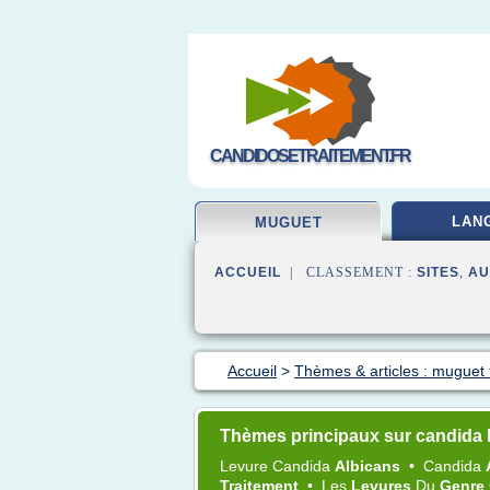
CANDIDOSETRAITEMENT.FR
LAN
MUGUET
ACCUEIL
| CLASSEMENT :
SITES
,
AU
Accueil
>
Thèmes & articles : muguet 
Thèmes principaux sur candida 
Levure Candida
Albicans
•
Candida
Traitement
•
Les
Levures
Du
Genre