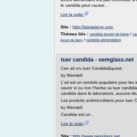
le candida peut causer...
Lire la suite
Site :
http://laisseterre.com
Thèmes liés :
/
candida levure de biere
ca
/
candida alimentation
levure de biere
tuer candida - oemglass.net
Can ail cru tuer Candida&quest;
by Wendell
L'ail est un remède populaire pour les i
savoir si ou non l'herbe va tuer candida
candida dans le laboratoire, aucune é
Les produits antimicrobiens pour tuer 
by Wendell
Candida est un...
Lire la suite
Site :
http://www.oemglass.net