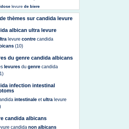
idose
levure
de
biere
 de thèmes sur
candida levure
ida albican ultra levure
ltra
levure
contre
candida
lbicans
(10)
res du genre candida albicans
es
levures
du
genre
candida
1)
ida infection intestinal
ptoms
andida
intestinale
et
ultra
levure
)
re candida albicans
evure candida
non albicans