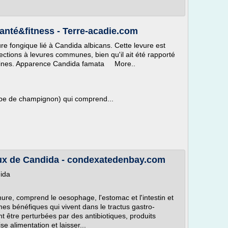
santé&fitness - Terre-acadie.com
e fongique lié à Candida albicans. Cette levure est
ctions à levures communes, bien qu'il ait été rapporté
aines. Apparence Candida famata More..
ype de champignon) qui comprend...
ux de Candida - condexatedenbay.com
ida
re, comprend le oesophage, l'estomac et l'intestin et
es bénéfiques qui vivent dans le tractus gastro-
ent être perturbées par des antibiotiques, produits
 alimentation et laisser...