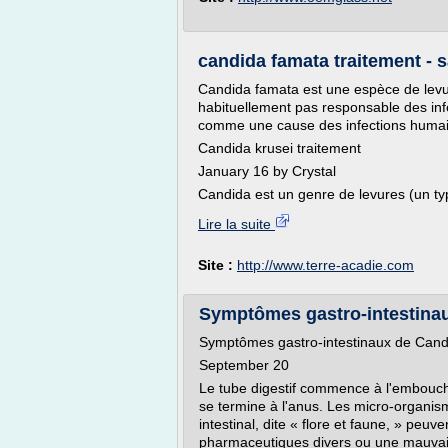
candida famata traitement - 
Candida famata est une espèce de levur
habituellement pas responsable des infe
comme une cause des infections hum
Candida krusei traitement
January 16 by Crystal
Candida est un genre de levures (un t
Lire la suite
Site :
http://www.terre-acadie.com
Symptômes gastro-intestina
Symptômes gastro-intestinaux de Cand
September 20
Le tube digestif commence à l'embouchu
se termine à l'anus. Les micro-organism
intestinal, dite « flore et faune, » peuv
pharmaceutiques divers ou une mauvaise