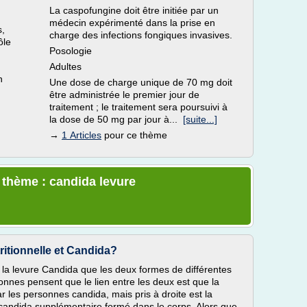
La caspofungine doit être initiée par un
médecin expérimenté dans la prise en
s,
charge des infections fongiques invasives.
ôle
Posologie
Adultes
n
Une dose de charge unique de 70 mg doit
être administrée le premier jour de
traitement ; le traitement sera poursuivi à
la dose de 50 mg par jour à...
[suite...]
→
1 Articles
pour ce thème
e thème : candida levure
tritionnelle et Candida?
et la levure Candida que les deux formes de différentes
onnes pensent que le lien entre les deux est que la
r les personnes candida, mais pris à droite est la
 candida supplémentaire formé dans le corps. Alors que