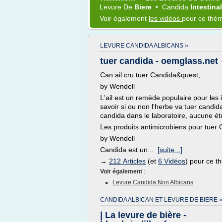
Levure
De
Biere
•
Candida
Intestina
Voir également
les vidéos
pour ce thè
LEVURE CANDIDA ALBICANS »
tuer candida - oemglass.net
Can ail cru tuer Candida&quest;
by Wendell
L'ail est un remède populaire pour les 
savoir si ou non l'herbe va tuer candid
candida dans le laboratoire, aucune 
Les produits antimicrobiens pour tuer
by Wendell
Candida est un...
[suite...]
→
212 Articles
(et
6 Vidéos
) pour ce 
Voir également
:
Levure Candida Non Albicans
CANDIDA ALBICAN ET LEVURE DE BIERE 
| La levure de bière -