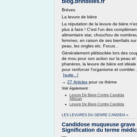
blog.brindilles.fr
Brèves
La levure de bière
La réputation de la levure de bière n'es
plus à faire ! C'est l'un des complémen
alimentaire star, chouchou de nombre
femmes, en raison de ses bienfaits sur
peau, les ongles etc. Focus...
Généralement plébiscitée lors des cou
de mou pour son action sur la peau et 
phanères, la levure de bière est idéale
pour renforcer l'organisme et combler..
[suite...]
→
27 Articles
pour ce thème
Voir également
:
Levure De Biere Contre Candida
Albican
Levure De Biere Contre Candida
LES LEVURES DU GENRE CANDIDA »
Candidose muqueuse grave 
Signification du terme médic
...