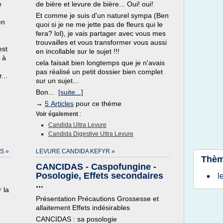
e
de bière et levure de bière... Oui! oui!
Et comme je suis d'un naturel sympa (Ben
en
quoi si je ne me jette pas de fleurs qui le
fera? lol), je vais partager avec vous mes
trouvailles et vous transformer vous aussi
est
en incollable sur le sujet !!!
 à
cela faisait bien longtemps que je n'avais
pas réalisé un petit dossier bien complet
...
sur un sujet...
Bon...
[suite...]
→
5 Articles
pour ce thème
Voir également
:
Candida Ultra Levure
Candida Digestive Ultra Levure
S »
LEVURE CANDIDA KEFYR »
Thèm
CANCIDAS - Caspofungine -
Posologie, Effets secondaires
l
...
 la
Présentation Précautions Grossesse et
allaitement Effets indésirables
CANCIDAS : sa posologie