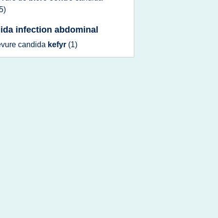
5)
ida infection abdominal
evure candida
kefyr
(1)