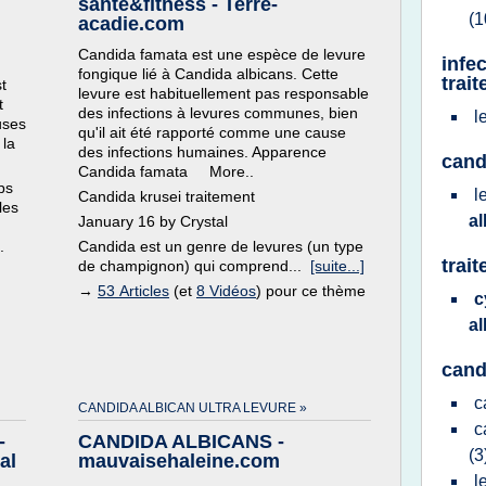
santé&fitness - Terre-
(1
acadie.com
Candida famata est une espèce de levure
infe
fongique lié à Candida albicans. Cette
trai
t
levure est habituellement pas responsable
t
des infections à levures communes, bien
l
uses
qu'il ait été rapporté comme une cause
 la
des infections humaines. Apparence
cand
Candida famata More..
ps
l
Candida krusei traitement
les
a
January 16 by Crystal
.
Candida est un genre de levures (un type
trai
de champignon) qui comprend...
[suite...]
→
53 Articles
(et
8 Vidéos
) pour ce thème
c
a
cand
c
CANDIDA ALBICAN ULTRA LEVURE »
c
-
CANDIDA ALBICANS -
(3
al
mauvaisehaleine.com
l