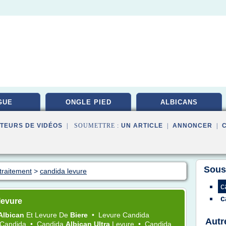
GUE
ONGLE PIED
ALBICANS
TEURS DE VIDÉOS
| SOUMETTRE :
UN ARTICLE
|
ANNONCER
|
Sous
traitement
>
candida levure
c
c
levure
Albican
Et
Levure
De
Biere
•
Levure Candida
Autr
Candida
•
Candida
Albican Ultra
Levure
•
Candida