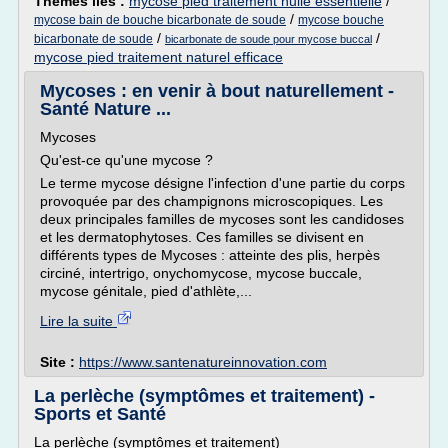
Thèmes liés :
mycose pied traitement huile essentielle
/
/
mycose bain de bouche bicarbonate de soude
mycose bouche
/
/
bicarbonate de soude
bicarbonate de soude pour mycose buccal
mycose pied traitement naturel efficace
Mycoses : en venir à bout naturellement -
Santé Nature ...
Mycoses
Qu'est-ce qu'une mycose ?
Le terme mycose désigne l'infection d'une partie du corps
provoquée par des champignons microscopiques. Les
deux principales familles de mycoses sont les candidoses
et les dermatophytoses. Ces familles se divisent en
différents types de Mycoses : atteinte des plis, herpès
circiné, intertrigo, onychomycose, mycose buccale,
mycose génitale, pied d'athlète,...
Lire la suite
Site :
https://www.santenatureinnovation.com
La perlèche (symptômes et traitement) -
Sports et Santé
La perlèche (symptômes et traitement)