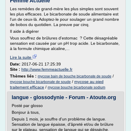
Femme Actuelle
Les remèdes de grand-mère les plus simples sont souvent
les plus efficaces. Le bicarbonate de soude alimentaire est
l'un de ceux-là. Adoptez-le pour soulager un grand nombre
de bobos du quotidien. La preuve par cinq.
Il aide à digérer
Vous souffrez de brûlures d'estomac ? Cette désagréable
sensation est causée par un pH trop acide. Le bicarbonate,
à la formule chimique alcaline,...
Lire la suite
Date:
2017-06-21 17:25:39
Site :
http://www.femmeactuelle.fr
Thèmes liés :
/
mycose bain de bouche bicarbonate de soude
/
mycose au pied
mycose bouche bicarbonate de soude
traitement efficace
/
mycose bouche bicarbonate sodium
langue - glossodynie - Forum - Atoute.org
Posté par glosso
Bonjour à tous,
Depuis 1 mois, je souffre d'un problème de langue.
Sensation de langue épaisse, d'âpreté et/ou de brûlure
sur le plateau, sensation de langue qui se déssèche,