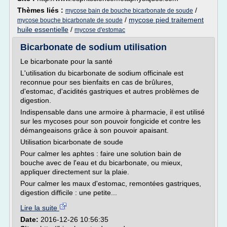
Thèmes liés :
/
mycose bain de bouche bicarbonate de soude
/
mycose pied traitement
mycose bouche bicarbonate de soude
huile essentielle
/
mycose d'estomac
Bicarbonate de sodium utilisation
Le bicarbonate pour la santé
L'utilisation du bicarbonate de sodium officinale est
reconnue pour ses bienfaits en cas de brûlures,
d'estomac, d'acidités gastriques et autres problèmes de
digestion.
Indispensable dans une armoire à pharmacie, il est utilisé
sur les mycoses pour son pouvoir fongicide et contre les
démangeaisons grâce à son pouvoir apaisant.
Utilisation bicarbonate de soude
Pour calmer les aphtes : faire une solution bain de
bouche avec de l'eau et du bicarbonate, ou mieux,
appliquer directement sur la plaie.
Pour calmer les maux d'estomac, remontées gastriques,
digestion difficile : une petite...
Lire la suite
Date:
2016-12-26 10:56:35