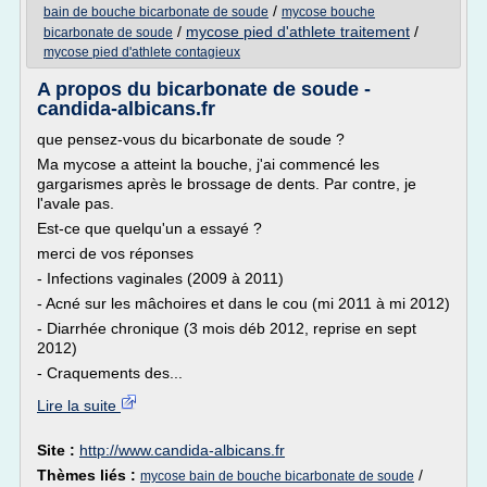
/
bain de bouche bicarbonate de soude
mycose bouche
/
mycose pied d'athlete traitement
/
bicarbonate de soude
mycose pied d'athlete contagieux
A propos du bicarbonate de soude -
candida-albicans.fr
que pensez-vous du bicarbonate de soude ?
Ma mycose a atteint la bouche, j'ai commencé les
gargarismes après le brossage de dents. Par contre, je
l'avale pas.
Est-ce que quelqu'un a essayé ?
merci de vos réponses
- Infections vaginales (2009 à 2011)
- Acné sur les mâchoires et dans le cou (mi 2011 à mi 2012)
- Diarrhée chronique (3 mois déb 2012, reprise en sept
2012)
- Craquements des...
Lire la suite
Site :
http://www.candida-albicans.fr
Thèmes liés :
/
mycose bain de bouche bicarbonate de soude