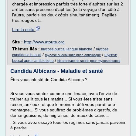
chargée et impression parfois très forte d'aphtes sur les 2
arêtes sans présence d'aphtes (cela voyage d'un côté à
l'autre, parfois les deux côtés simultanément). Papilles
très rouges et...
Lire la suite
Site :
http://www.atoute.org
Thèmes liés :
/
mycose buccal langue blanche
mycose
/
/
candidose buccal
mycose
mycose buccal suite prise antibiotique
/
buccal apres antibiotique
bicarbonate de soude pour mycose buccal
Candida Albicans - Maladie et santé
Êtes-vous infesté de Candida Albicans ?
Si vous vous sentez comme une limace, avec l'envie de
traîner au lit tous les matins... Si vous êtes triste sans
raison, anxieux, et que le moindre défi vous paraît une
montagne... Si vous souffrez de problèmes digestifs, de
démangeaisons, de migraines, de maux de crâne...
. Si vous avez essayé tous les régimes sans jamais parvenir
à perdre...