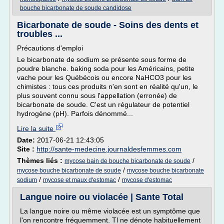
bouche bicarbonate de soude candidose
Bicarbonate de soude - Soins des dents et
troubles ...
Précautions d'emploi
Le bicarbonate de sodium se présente sous forme de
poudre blanche. baking soda pour les Américains, petite
vache pour les Québécois ou encore NaHCO3 pour les
chimistes : tous ces produits n'en sont en réalité qu'un, le
plus souvent connu sous l'appellation (erronée) de
bicarbonate de soude. C'est un régulateur de potentiel
hydrogène (pH). Parfois dénommé...
Lire la suite
Date:
2017-06-21 12:43:05
Site :
http://sante-medecine.journaldesfemmes.com
Thèmes liés :
/
mycose bain de bouche bicarbonate de soude
/
mycose bouche bicarbonate de soude
mycose bouche bicarbonate
/
/
sodium
mycose et maux d'estomac
mycose d'estomac
Langue noire ou violacée | Sante Total
La langue noire ou même violacée est un symptôme que
l'on rencontre fréquemment. Tl ne dénote habituellement