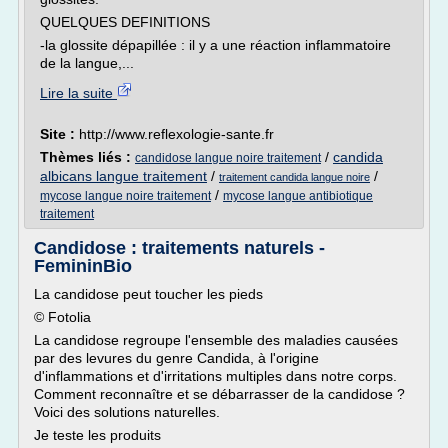
QUELQUES DEFINITIONS
-la glossite dépapillée : il y a une réaction inflammatoire
de la langue,...
Lire la suite
Site :
http://www.reflexologie-sante.fr
Thèmes liés :
/
candida
candidose langue noire traitement
albicans langue traitement
/
/
traitement candida langue noire
/
mycose langue noire traitement
mycose langue antibiotique
traitement
Candidose : traitements naturels -
FemininBio
La candidose peut toucher les pieds
© Fotolia
La candidose regroupe l'ensemble des maladies causées
par des levures du genre Candida, à l'origine
d'inflammations et d'irritations multiples dans notre corps.
Comment reconnaître et se débarrasser de la candidose ?
Voici des solutions naturelles.
Je teste les produits