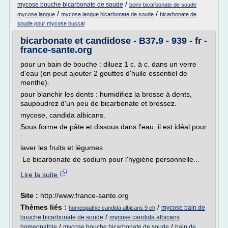
/
mycose bouche bicarbonate de soude
boire bicarbonate de soude
/
/
mycose langue
mycose langue bicarbonate de soude
bicarbonate de
soude pour mycose buccal
bicarbonate et candidose - B37.9 - 939 - fr -
france-sante.org
pour un bain de bouche : diluez 1 c. à c. dans un verre
d'eau (on peut ajouter 2 gouttes d'huile essentiel de
menthe).
pour blanchir les dents : humidifiez la brosse à dents,
saupoudrez d'un peu de bicarbonate et brossez.
mycose, candida albicans.
Sous forme de pâte et dissous dans l'eau, il est idéal pour
:
laver les fruits et légumes
Le bicarbonate de sodium pour l'hygiène personnelle...
Lire la suite
Site :
http://www.france-sante.org
Thèmes liés :
/
mycose bain de
homeopathie candida albicans 9 ch
/
bouche bicarbonate de soude
mycose candida albicans
/
/
homeopathie
mycose bouche bicarbonate de soude
bain de