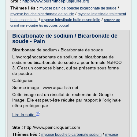
Site :
http://www.plusminceplusjeune.org
Thèmes liés :
/
mycose bain de bouche bicarbonate de soude
/
mycose bouche bicarbonate de soude
mycose intestinale traitement
/
/
huile essentielle
mycose intestinale huile essentielle
remede de
grand mere contre les mycoses buccal
Bicarbonate de sodium / Bicarbonate de
soude - Pain
Bicarbonate de sodium / Bicarbonate de soude
L'hydrogénocarbonate de sodium ou bicarbonate de
sodium ou bicarbonate de soude a pour formule NaHCO
3. C'est un composé blanc, qui se présente sous forme
de poudre.
Catégories :
Source image : www.aqua-fish.net
Cette image est un résultat de recherche de Google
Image. Elle est peut-être réduite par rapport à l'originale
et/ou protégée par...
Lire la suite
Site :
http://www.paincroquant.com
Thèmes liés :
/
mycose bouche bicarbonate sodium
mycose