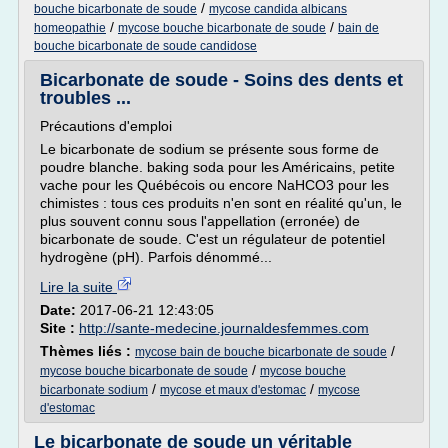
/
bouche bicarbonate de soude
mycose candida albicans
/
/
homeopathie
mycose bouche bicarbonate de soude
bain de
bouche bicarbonate de soude candidose
Bicarbonate de soude - Soins des dents et
troubles ...
Précautions d'emploi
Le bicarbonate de sodium se présente sous forme de
poudre blanche. baking soda pour les Américains, petite
vache pour les Québécois ou encore NaHCO3 pour les
chimistes : tous ces produits n'en sont en réalité qu'un, le
plus souvent connu sous l'appellation (erronée) de
bicarbonate de soude. C'est un régulateur de potentiel
hydrogène (pH). Parfois dénommé...
Lire la suite
Date:
2017-06-21 12:43:05
Site :
http://sante-medecine.journaldesfemmes.com
Thèmes liés :
/
mycose bain de bouche bicarbonate de soude
/
mycose bouche bicarbonate de soude
mycose bouche
/
/
bicarbonate sodium
mycose et maux d'estomac
mycose
d'estomac
Le bicarbonate de soude un véritable