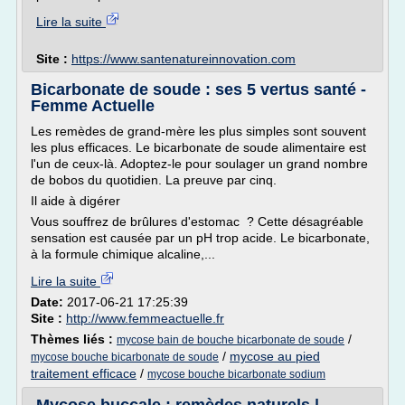
Lire la suite
Site :
https://www.santenatureinnovation.com
Bicarbonate de soude : ses 5 vertus santé -
Femme Actuelle
Les remèdes de grand-mère les plus simples sont souvent
les plus efficaces. Le bicarbonate de soude alimentaire est
l'un de ceux-là. Adoptez-le pour soulager un grand nombre
de bobos du quotidien. La preuve par cinq.
Il aide à digérer
Vous souffrez de brûlures d'estomac ? Cette désagréable
sensation est causée par un pH trop acide. Le bicarbonate,
à la formule chimique alcaline,...
Lire la suite
Date:
2017-06-21 17:25:39
Site :
http://www.femmeactuelle.fr
Thèmes liés :
/
mycose bain de bouche bicarbonate de soude
/
mycose au pied
mycose bouche bicarbonate de soude
traitement efficace
/
mycose bouche bicarbonate sodium