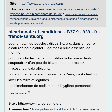
Site :
http://www.candida-albicans.fr
Thèmes liés :
/
mycose bain de bouche bicarbonate de soude
/
mycose bouche bicarbonate de soude
boire bicarbonate de soude
/
/
mycose langue
mycose langue bicarbonate de soude
bicarbonate de
soude pour mycose buccal
bicarbonate et candidose - B37.9 - 939 - fr -
france-sante.org
pour un bain de bouche : diluez 1 c. à c. dans un verre
d'eau (on peut ajouter 2 gouttes d'huile essentiel de
menthe).
pour blanchir les dents : humidifiez la brosse à dents,
saupoudrez d'un peu de bicarbonate et brossez.
mycose, candida albicans.
Sous forme de pâte et dissous dans l'eau, il est idéal pour :
laver les fruits et légumes
Le bicarbonate de sodium pour l'hygiène personnelle...
Lire la suite
Site :
http://www.france-sante.org
Thèmes liés :
/
mycose bain de
homeopathie candida albicans 9 ch