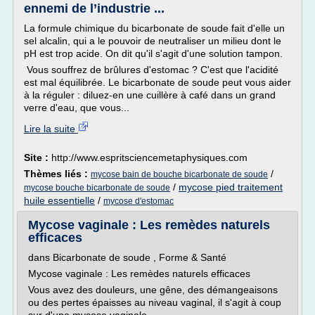
ennemi de l’industrie ...
La formule chimique du bicarbonate de soude fait d'elle un
sel alcalin, qui a le pouvoir de neutraliser un milieu dont le
pH est trop acide. On dit qu'il s'agit d'une solution tampon.
Vous souffrez de brûlures d'estomac ? C'est que l'acidité
est mal équilibrée. Le bicarbonate de soude peut vous aider
à la réguler : diluez-en une cuillère à café dans un grand
verre d'eau, que vous...
Lire la suite
Site :
http://www.espritsciencemetaphysiques.com
Thèmes liés :
/
mycose bain de bouche bicarbonate de soude
/
mycose pied traitement
mycose bouche bicarbonate de soude
huile essentielle
/
mycose d'estomac
Mycose vaginale : Les remèdes naturels
efficaces
dans Bicarbonate de soude , Forme & Santé
Mycose vaginale : Les remèdes naturels efficaces
Vous avez des douleurs, une gêne, des démangeaisons
ou des pertes épaisses au niveau vaginal, il s'agit à coup