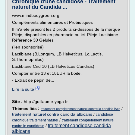
Chronique d'une candidose - Traitement
naturel du Candida ...
www.mindbodygreen.org
Compléments alimentaires et Probiotiques
Il m'a été prescrit les 2 produits ci-dessous de la marque
Pileje, disponibles en pharmacie ou ici Pileje Lactibiane
Référence 30 Gélules
(lien sponsorisé)
Lactibiane (B.Longum, LB.Helveticus, Lc.Lactis,
S.Thermophilus)
Lactibiane Cnd 10 (LB Helveticus Candisis)
Compter entre 13 et 18EUR la boite.
- Extrait de pépin de...
Lire la suite
Site :
http://guillaume-yoga.fr
Thèmes liés :
/
traitement completement naturel contre le candida livre
traitement naturel contre candida albicans
/
candidose
/
chronique traitement naturel
traitement completement naturel
traitement candidose candida
/
contre le candidose
albicans