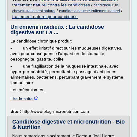
traitement naturel contre les candidoses
/
candidose cuir
/
/
chevelu traitement naturel
candidose bouche traitement naturel
traitement naturel pour candidose
Un ennemi insidieux : La candidose
digestive sur La ...
La candidose chronique produit
- un effet irritatif direct sur les muqueuses digestives,
avec pour conséquence l'apparition de stomatite,
oesophagite, gastrite, colite
- une fragilisation de la muqueuse intestinale, avec
hyper-perméabilité, permettant le passage d'antigènes
alimentaires, bactériens, perturbant gravement le système
immunitaire
Les mécanismes...
Lire la suite
Site :
http://www.blog-micronutrition.com
Candidose digestive et micronutrition - Bio
& Nutrition
Nous remercions sincèrement le Docteur Joël Liagre,