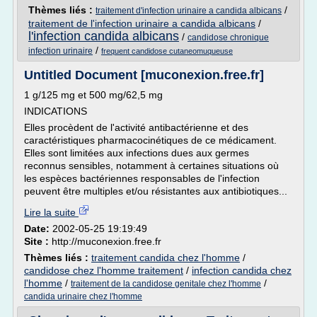
Thèmes liés :
/
traitement d'infection urinaire a candida albicans
traitement de l'infection urinaire a candida albicans
/
l'infection candida albicans
/
candidose chronique
/
infection urinaire
frequent candidose cutaneomuqueuse
Untitled Document [muconexion.free.fr]
1 g/125 mg et 500 mg/62,5 mg
INDICATIONS
Elles procèdent de l'activité antibactérienne et des
caractéristiques pharmacocinétiques de ce médicament.
Elles sont limitées aux infections dues aux germes
reconnus sensibles, notamment à certaines situations où
les espèces bactériennes responsables de l'infection
peuvent être multiples et/ou résistantes aux antibiotiques...
Lire la suite
Date:
2002-05-25 19:19:49
Site :
http://muconexion.free.fr
Thèmes liés :
traitement candida chez l'homme
/
candidose chez l'homme traitement
/
infection candida chez
l'homme
/
/
traitement de la candidose genitale chez l'homme
candida urinaire chez l'homme