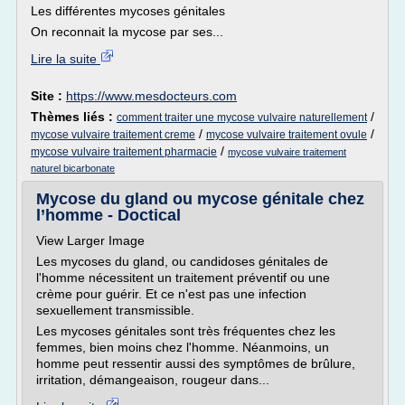
Les différentes mycoses génitales
On reconnait la mycose par ses...
Lire la suite
Site :
https://www.mesdocteurs.com
Thèmes liés :
/
comment traiter une mycose vulvaire naturellement
/
/
mycose vulvaire traitement creme
mycose vulvaire traitement ovule
/
mycose vulvaire traitement pharmacie
mycose vulvaire traitement
naturel bicarbonate
Mycose du gland ou mycose génitale chez
l’homme - Doctical
View Larger Image
Les mycoses du gland, ou candidoses génitales de
l'homme nécessitent un traitement préventif ou une
crème pour guérir. Et ce n'est pas une infection
sexuellement transmissible.
Les mycoses génitales sont très fréquentes chez les
femmes, bien moins chez l'homme. Néanmoins, un
homme peut ressentir aussi des symptômes de brûlure,
irritation, démangeaison, rougeur dans...