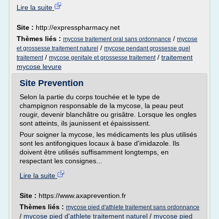
Lire la suite
Site :
http://expresspharmacy.net
Thèmes liés :
/
mycose traitement oral sans ordonnance
mycose
/
et grossesse traitement naturel
mycose pendant grossesse quel
/
/
traitement
traitement
mycose genitale et grossesse traitement
mycose levure
Site Prevention
Selon la partie du corps touchée et le type de
champignon responsable de la mycose, la peau peut
rougir, devenir blanchâtre ou grisâtre. Lorsque les ongles
sont atteints, ils jaunissent et épaississent.
Pour soigner la mycose, les médicaments les plus utilisés
sont les antifongiques locaux à base d'imidazole. Ils
doivent être utilisés suffisamment longtemps, en
respectant les consignes...
Lire la suite
Site :
https://www.axaprevention.fr
Thèmes liés :
mycose pied d'athlete traitement sans ordonnance
/
mycose pied d'athlete traitement naturel
/
mycose pied