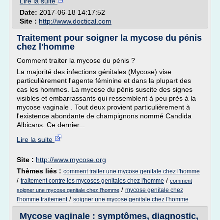
Lire la suite
Date:
2017-06-18 14:17:52
Site :
http://www.doctical.com
Traitement pour soigner la mycose du pénis
chez l'homme
Comment traiter la mycose du pénis ?
La majorité des infections génitales (Mycose) vise
particulièrement l'agente féminine et dans la plupart des
cas les hommes. La mycose du pénis suscite des signes
visibles et embarrassants qui ressemblent à peu près à la
mycose vaginale . Tout deux provient particulièrement à
l'existence abondante de champignons nommé Candida
Albicans. Ce dernier...
Lire la suite
Site :
http://www.mycose.org
Thèmes liés :
comment traiter une mycose genitale chez l'homme
/
/
traitement contre les mycoses genitales chez l'homme
comment
/
mycose genitale chez
soigner une mycose genitale chez l'homme
/
l'homme traitement
soigner une mycose genitale chez l'homme
Mycose vaginale : symptômes, diagnostic,