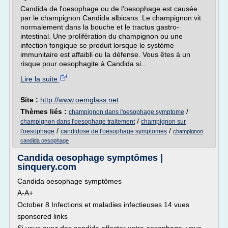
Candida de l'oesophage ou de l'oesophage est causée
par le champignon Candida albicans. Le champignon vit
normalement dans la bouche et le tractus gastro-
intestinal. Une prolifération du champignon ou une
infection fongique se produit lorsque le système
immunitaire est affaibli ou la défense. Vous êtes à un
risque pour oesophagite à Candida si...
Lire la suite
Site :
http://www.oemglass.net
Thèmes liés :
/
champignon dans l'oesophage symptome
/
champignon dans l'oesophage traitement
champignon sur
/
/
l'oesophage
candidose de l'oesophage symptomes
champignon
candida oesophage
Candida oesophage symptômes |
sinquery.com
Candida oesophage symptômes
A-A+
October 8 Infections et maladies infectieuses 14 vues
sponsored links