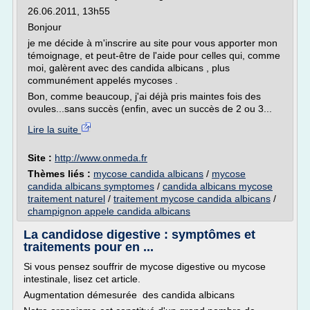
26.06.2011, 13h55
Bonjour
je me décide à m'inscrire au site pour vous apporter mon
témoignage, et peut-être de l'aide pour celles qui, comme
moi, galèrent avec des candida albicans , plus
communément appelés mycoses .
Bon, comme beaucoup, j'ai déjà pris maintes fois des
ovules...sans succès (enfin, avec un succès de 2 ou 3...
Lire la suite
Site :
http://www.onmeda.fr
Thèmes liés :
mycose candida albicans
/
mycose
candida albicans symptomes
/
candida albicans mycose
traitement naturel
/
traitement mycose candida albicans
/
champignon appele candida albicans
La candidose digestive : symptômes et
traitements pour en ...
Si vous pensez souffrir de mycose digestive ou mycose
intestinale, lisez cet article.
Augmentation démesurée des candida albicans