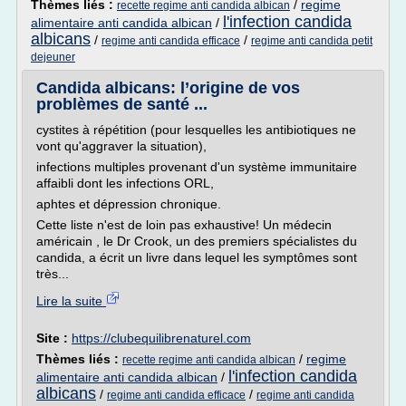
Thèmes liés :
/
regime
recette regime anti candida albican
l'infection candida
alimentaire anti candida albican
/
albicans
/
/
regime anti candida efficace
regime anti candida petit
dejeuner
Candida albicans: l’origine de vos
problèmes de santé ...
cystites à répétition (pour lesquelles les antibiotiques ne
vont qu'aggraver la situation),
infections multiples provenant d'un système immunitaire
affaibli dont les infections ORL,
aphtes et dépression chronique.
Cette liste n'est de loin pas exhaustive! Un médecin
américain , le Dr Crook, un des premiers spécialistes du
candida, a écrit un livre dans lequel les symptômes sont
très...
Lire la suite
Site :
https://clubequilibrenaturel.com
Thèmes liés :
/
regime
recette regime anti candida albican
l'infection candida
alimentaire anti candida albican
/
albicans
/
/
regime anti candida efficace
regime anti candida