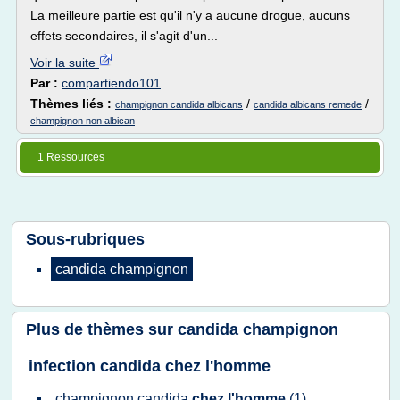
La meilleure partie est qu'il n'y a aucune drogue, aucuns
effets secondaires, il s'agit d'un...
Voir la suite
Par :
compartiendo101
Thèmes liés :
/
/
champignon candida albicans
candida albicans remede
champignon non albican
1 Ressources
Sous-rubriques
candida champignon
Plus de thèmes sur
candida champignon
infection candida chez l'homme
champignon candida
chez l'homme
(1)