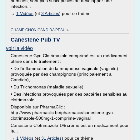
humides, sont plus susceptibles de développer une
infection...
→
1 Vidéos
(et
3 Articles
) pour ce thème
CHAMPIGNON CANDIDA PEAU »
Canestene Pub TV
voir la vidéo
Canestene Gyn Clotrimazole comprimé est un médicament
utilisé dans le traitement :
• De l’inflammation de la muqueuse vaginale (vaginite)
provoquée par des champignons (principalement à
Candida),
• Du Trichomonas (maladie sexuelle)
• Des infections provoquées par des bactéries sensibles au
clotrimazole
Disponible sur PharmaClic :
http://www.pharmaclic.be/pharmacie/canestene-gyn-
clotrimazole-500mg-1-comprime-vaginal
Canestene Clotrimazole 1% crème est un médicament pour
le...
→
1 Vidéos
(et
31 Articles
) pour ce thème