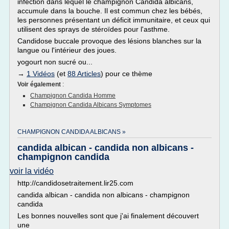
infection dans lequel le champignon Candida albicans,
accumule dans la bouche. Il est commun chez les bébés,
les personnes présentant un déficit immunitaire, et ceux qui
utilisent des sprays de stéroïdes pour l'asthme.
Candidose buccale provoque des lésions blanches sur la
langue ou l'intérieur des joues.
yogourt non sucré ou...
→
1 Vidéos
(et
88 Articles
) pour ce thème
Voir également
:
Champignon Candida Homme
Champignon Candida Albicans Symptomes
CHAMPIGNON CANDIDA ALBICANS »
candida albican - candida non albicans -
champignon candida
voir la vidéo
http://candidosetraitement.lir25.com
candida albican - candida non albicans - champignon
candida
Les bonnes nouvelles sont que j'ai finalement découvert
une