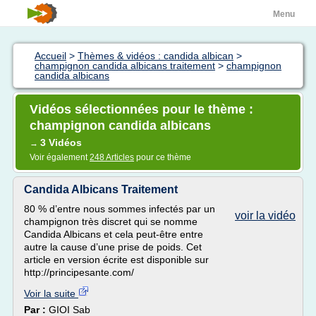
Menu
Accueil
>
Thèmes & vidéos : candida albican
>
champignon candida albicans traitement
>
champignon
candida albicans
Vidéos sélectionnées pour le thème :
champignon candida albicans
3 Vidéos
→
Voir également
248 Articles
pour ce thème
Candida Albicans Traitement
80 % d’entre nous sommes infectés par un
voir la vidéo
champignon très discret qui se nomme
Candida Albicans et cela peut-être entre
autre la cause d’une prise de poids. Cet
article en version écrite est disponible sur
http://principesante.com/
Voir la suite
Par :
GIOI Sab