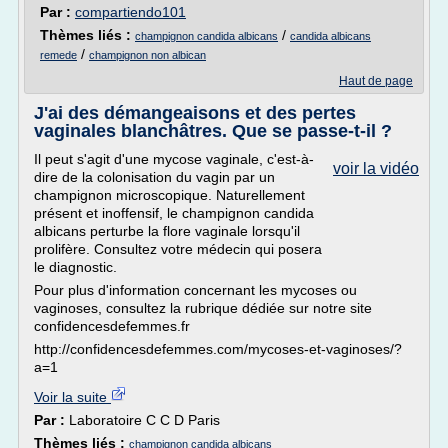
Par :
compartiendo101
Thèmes liés :
/
champignon candida albicans
candida albicans
/
remede
champignon non albican
Haut de page
J'ai des démangeaisons et des pertes
vaginales blanchâtres. Que se passe-t-il ?
Il peut s'agit d'une mycose vaginale, c'est-à-
voir la vidéo
dire de la colonisation du vagin par un
champignon microscopique. Naturellement
présent et inoffensif, le champignon candida
albicans perturbe la flore vaginale lorsqu'il
prolifère. Consultez votre médecin qui posera
le diagnostic.
Pour plus d'information concernant les mycoses ou
vaginoses, consultez la rubrique dédiée sur notre site
confidencesdefemmes.fr
http://confidencesdefemmes.com/mycoses-et-vaginoses/?
a=1
Voir la suite
Par :
Laboratoire C C D Paris
Thèmes liés :
champignon candida albicans