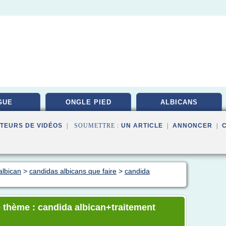
GUE
ONGLE PIED
ALBICANS
TEURS DE VIDÉOS
| SOUMETTRE :
UN ARTICLE
|
ANNONCER
|
albican
>
candidas albicans que faire
>
candida
 thème : candida albican+traitement