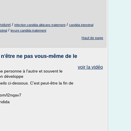
/
/
naturel
infection candida albicans traitement
candida intestinal
/
stinal
levure candida traitement
Haut de page
 n'être ne pas vous-même de le
voir la vidéo
e personne à l'autre et souvent le
on développe
eils ci-dessous. C'est peut-être la fin de
.com/l2nqav7
ndida