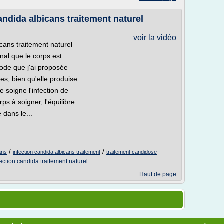
andida albicans traitement naturel
voir la vidéo
icans traitement naturel
nal que le corps est
hode que j'ai proposée
s, bien qu'elle produise
soigne l'infection de
ps à soigner, l'équilibre
 dans le...
/
/
ans
infection candida albicans traitement
traitement candidose
fection candida traitement naturel
Haut de page