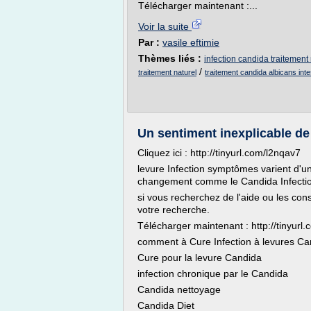
Télécharger maintenant :...
Voir la suite
Par :
vasile eftimie
Thèmes liés :
infection candida traitement 
/
traitement naturel
traitement candida albicans inte
Un sentiment inexplicable de
Cliquez ici : http://tinyurl.com/l2nqav7
levure Infection symptômes varient d'un
changement comme le Candida Infecti
si vous recherchez de l'aide ou les cons
votre recherche.
Télécharger maintenant : http://tinyurl
comment à Cure Infection à levures Ca
Cure pour la levure Candida
infection chronique par le Candida
Candida nettoyage
Candida Diet