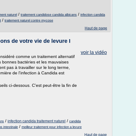
/
/
ment naturel
traitement candidose candida albicans
infection candida
/
t
traitement naturel contre mycose
Haut de page
ions de votre vie de levure I
voir la vidéo
onsidéré comme un traitement alternatif
 les bonnes bactéries et les mauvaises
ent pas à travailler sur le long terme,
mière de l'infection à Candida est
eils ci-dessous. C'est peut-être la fin de
/
/
infection candida traitement naturel
ans
candida
/
s intestinale
meilleur traitement pour infection a levure
Haut de page