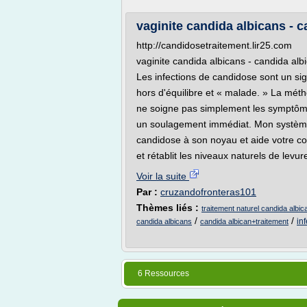
vaginite candida albicans - c
http://candidosetraitement.lir25.com
vaginite candida albicans - candida alb
Les infections de candidose sont un sig
hors d'équilibre et « malade. » La mét
ne soigne pas simplement les symptôme
un soulagement immédiat. Mon système 
candidose à son noyau et aide votre cor
et rétablit les niveaux naturels de levure
Voir la suite
Par :
cruzandofronteras101
Thèmes liés :
traitement naturel candida albic
/
/
in
candida albicans
candida albican+traitement
6 Ressources