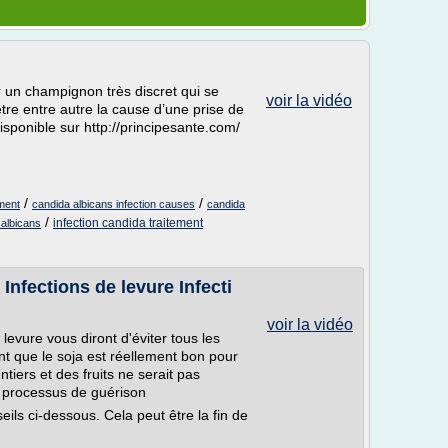
 un champignon très discret qui se
voir la vidéo
re entre autre la cause d’une prise de
disponible sur http://principesante.com/
/
/
ement
candida albicans infection causes
candida
/
infection candida traitement
albicans
 Infections de levure Infecti
voir la vidéo
 levure vous diront d'éviter tous les
ont que le soja est réellement bon pour
tiers et des fruits ne serait pas
es processus de guérison
eils ci-dessous. Cela peut être la fin de