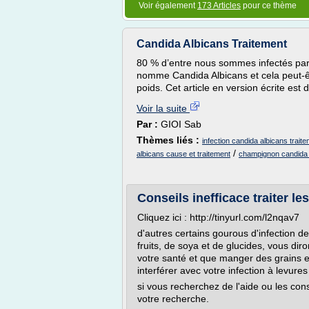
Voir également
173 Articles
pour ce thème
Candida Albicans Traitement
80 % d’entre nous sommes infectés par
nomme Candida Albicans et cela peut-êt
poids. Cet article en version écrite est 
Voir la suite
Par :
GIOI Sab
Thèmes liés :
infection candida albicans trait
/
albicans cause et traitement
champignon candida 
Conseils inefficace traiter les
Cliquez ici : http://tinyurl.com/l2nqav7
d'autres certains gourous d'infection de
fruits, de soya et de glucides, vous dir
votre santé et que manger des grains en
interférer avec votre infection à levur
si vous recherchez de l'aide ou les cons
votre recherche.