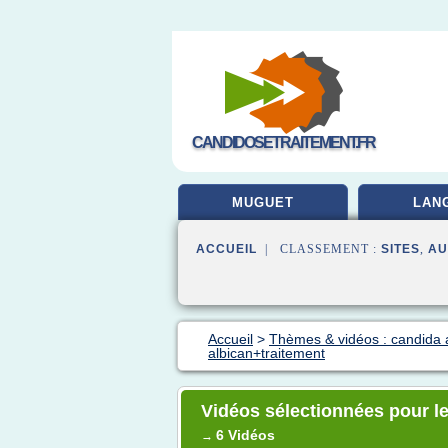
CANDIDOSETRAITEMENT.FR
MUGUET
LAN
ACCUEIL
| CLASSEMENT :
SITES
,
AU
Accueil
>
Thèmes & vidéos : candida 
albican+traitement
Vidéos sélectionnées pour le
6 Vidéos
→