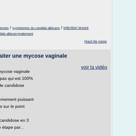
/
/
infection levure
ptomes
symptomes du candida albicans
ida albican+traitement
Haut de page
aiter une mycose vaginale
voir la vidéo
mycose vaginale
 pas qui est 100%
n de candidose
rêmement puissant
s sur le point
e candidose en 3
 étape par...