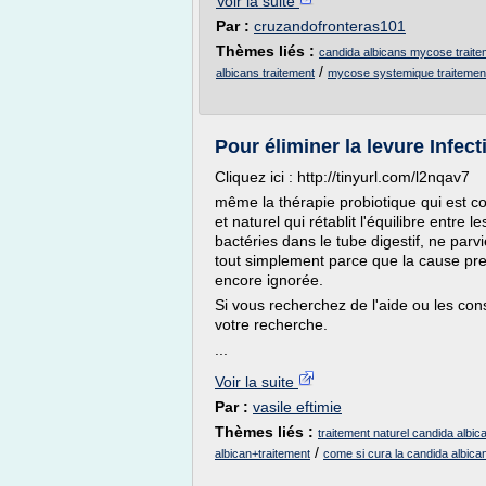
Voir la suite
Par :
cruzandofronteras101
Thèmes liés :
candida albicans mycose traite
/
albicans traitement
mycose systemique traitemen
Pour éliminer la levure Infect
Cliquez ici : http://tinyurl.com/l2nqav7
même la thérapie probiotique qui est c
et naturel qui rétablit l'équilibre entre
bactéries dans le tube digestif, ne parvi
tout simplement parce que la cause pre
encore ignorée.
Si vous recherchez de l'aide ou les cons
votre recherche.
...
Voir la suite
Par :
vasile eftimie
Thèmes liés :
traitement naturel candida albic
/
albican+traitement
come si cura la candida albican