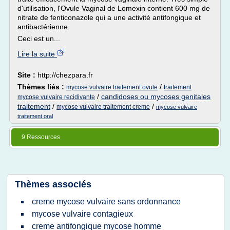
d'utilisation, l'Ovule Vaginal de Lomexin contient 600 mg de
nitrate de fenticonazole qui a une activité antifongique et
antibactérienne.
Ceci est un...
Lire la suite
Site :
http://chezpara.fr
Thèmes liés :
/
mycose vulvaire traitement ovule
traitement
/
candidoses ou mycoses genitales
mycose vulvaire recidivante
traitement
/
/
mycose vulvaire traitement creme
mycose vulvaire
traitement oral
9 Ressources
Thèmes associés
creme mycose vulvaire sans ordonnance
mycose vulvaire contagieux
creme antifongique mycose homme