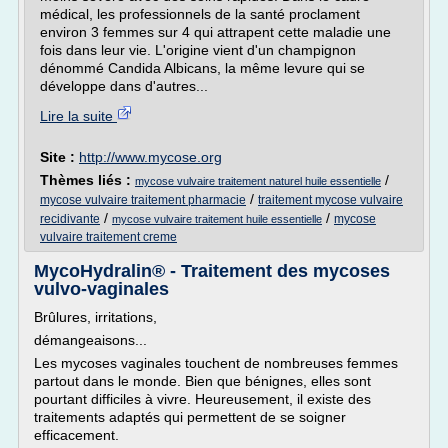
médical, les professionnels de la santé proclament
environ 3 femmes sur 4 qui attrapent cette maladie une
fois dans leur vie. L'origine vient d'un champignon
dénommé Candida Albicans, la même levure qui se
développe dans d'autres...
Lire la suite
Site :
http://www.mycose.org
Thèmes liés :
/
mycose vulvaire traitement naturel huile essentielle
/
mycose vulvaire traitement pharmacie
traitement mycose vulvaire
/
/
recidivante
mycose
mycose vulvaire traitement huile essentielle
vulvaire traitement creme
MycoHydralin® - Traitement des mycoses
vulvo-vaginales
Brûlures, irritations,
démangeaisons...
Les mycoses vaginales touchent de nombreuses femmes
partout dans le monde. Bien que bénignes, elles sont
pourtant difficiles à vivre. Heureusement, il existe des
traitements adaptés qui permettent de se soigner
efficacement.