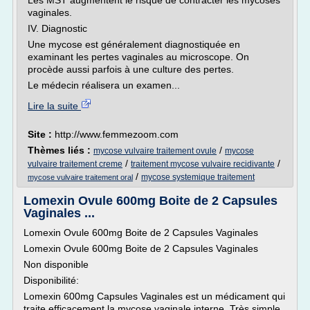
Les MST augmentent le risque de contracter les mycoses
vaginales.
IV. Diagnostic
Une mycose est généralement diagnostiquée en
examinant les pertes vaginales au microscope. On
procède aussi parfois à une culture des pertes.
Le médecin réalisera un examen...
Lire la suite
Site :
http://www.femmezoom.com
Thèmes liés :
/
mycose vulvaire traitement ovule
mycose
/
/
vulvaire traitement creme
traitement mycose vulvaire recidivante
/
mycose systemique traitement
mycose vulvaire traitement oral
Lomexin Ovule 600mg Boite de 2 Capsules
Vaginales ...
Lomexin Ovule 600mg Boite de 2 Capsules Vaginales
Lomexin Ovule 600mg Boite de 2 Capsules Vaginales
Non disponible
Disponibilité:
Lomexin 600mg Capsules Vaginales est un médicament qui
traite efficacement la mycose vaginale interne. Très simple