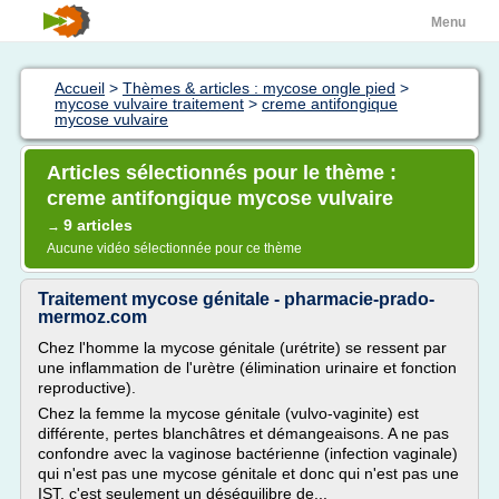
Menu
Accueil
>
Thèmes & articles : mycose ongle pied
>
mycose vulvaire traitement
>
creme antifongique
mycose vulvaire
Articles sélectionnés pour le thème :
creme antifongique mycose vulvaire
9 articles
→
Aucune vidéo sélectionnée pour ce thème
Traitement mycose génitale - pharmacie-prado-
mermoz.com
Chez l'homme la mycose génitale (urétrite) se ressent par
une inflammation de l'urètre (élimination urinaire et fonction
reproductive).
Chez la femme la mycose génitale (vulvo-vaginite) est
différente, pertes blanchâtres et démangeaisons. A ne pas
confondre avec la vaginose bactérienne (infection vaginale)
qui n'est pas une mycose génitale et donc qui n'est pas une
IST, c'est seulement un déséquilibre de...