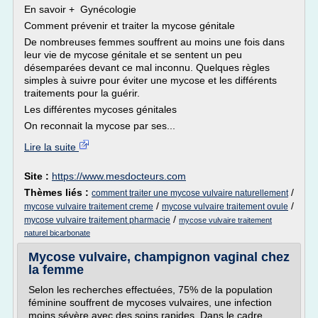
En savoir + Gynécologie
Comment prévenir et traiter la mycose génitale
De nombreuses femmes souffrent au moins une fois dans
leur vie de mycose génitale et se sentent un peu
désemparées devant ce mal inconnu. Quelques règles
simples à suivre pour éviter une mycose et les différents
traitements pour la guérir.
Les différentes mycoses génitales
On reconnait la mycose par ses...
Lire la suite
Site :
https://www.mesdocteurs.com
Thèmes liés :
/
comment traiter une mycose vulvaire naturellement
/
/
mycose vulvaire traitement creme
mycose vulvaire traitement ovule
/
mycose vulvaire traitement pharmacie
mycose vulvaire traitement
naturel bicarbonate
Mycose vulvaire, champignon vaginal chez
la femme
Selon les recherches effectuées, 75% de la population
féminine souffrent de mycoses vulvaires, une infection
moins sévère avec des soins rapides. Dans le cadre