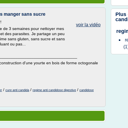
Plus
es manger sans sucre
cand
!
voir la vidéo
ive de 3 semaines pour nettoyer mes
regi
 et des parasites. Je partage un peu
ime sans gluten, sans sucre et sans
r
cluant ou pas...
(1
__________________________________
nstruction d'une yourte en bois de forme octogonale
/
/
/
er
cure anti candida
regime anti candidose digestive
candidose