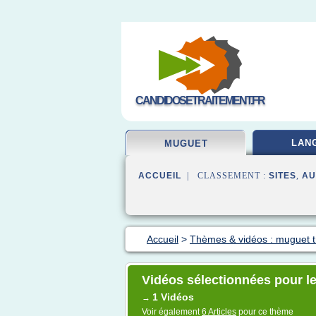
CANDIDOSETRAITEMENT.FR
LAN
MUGUET
ACCUEIL
| CLASSEMENT :
SITES
,
AU
Accueil
>
Thèmes & vidéos : muguet t
Vidéos sélectionnées pour l
1 Vidéos
→
Voir également
6 Articles
pour ce thème