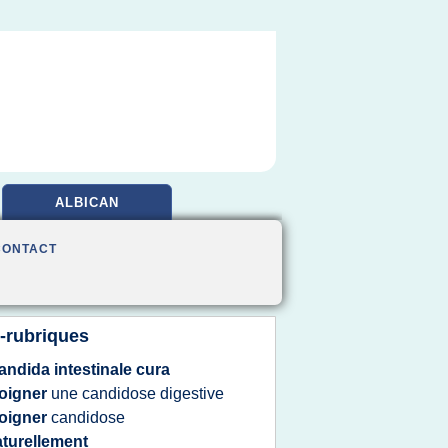
ALBICAN
CONTACT
-rubriques
andida intestinale cura
oigner
une
candidose digestive
oigner
candidose
turellement