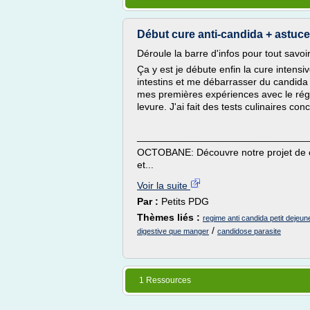
Début cure anti-candida + astuc
Déroule la barre d'infos pour tout savoir
Ça y est je débute enfin la cure intens
intestins et me débarrasser du candida
mes premières expériences avec le rég
levure. J'ai fait des tests culinaires con
_______________________________
OCTOBANE: Découvre notre projet de co
et...
Voir la suite
Par :
Petits PDG
Thèmes liés :
regime anti candida petit dejeun
/
digestive que manger
candidose parasite
1 Ressources