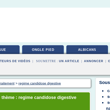
GUE
ONGLE PIED
ALBICANS
TEURS DE VIDÉOS
| SOUMETTRE :
UN ARTICLE
|
ANNONCER
|
Sous
raitement
>
regime candidose digestive
c
s
e thème : regime candidose digestive
s
na