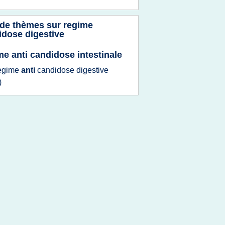
 de thèmes sur
regime
idose digestive
me anti candidose intestinale
egime
anti
candidose digestive
)