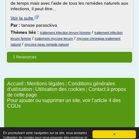
de temps mais avec l'aide de tous les remèdes naturels aux
infections, il peut être...
Voir la suite
Par :
tanase parasckiva
Thèmes liés :
/
traitement infection levure homme
traitement infection
/
/
levure femme
traitement mycose levure
mycose chronique traitement
/
naturel
mycose peau remede naturel
1 Ressources
Accueil
|
Mentions légales
|
Conditions générales
d'utilisation
|
Utilisation des cookies
|
Contact à propos
de cette page
Pour ajouter ou supprimer un site, voir l'article 4 des
CGUs
En poursuivant votre navigation sur ce site, vous acceptez
X
l'utilisation de cookies pour vous proposer des contenus et