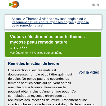
Menu
Accueil
>
Thèmes & vidéos : mycose ongle pied
>
traitement naturel contre mycoses ongles
>
mycose
peau remede naturel
Vidéos sélectionnées pour le thème :
mycose peau remede naturel
1 Vidéos
→
Voir également
47 Articles
pour ce thème
Remèdes Infection de levure
Une infection à levures mâle est
voir la vidéo
douloureuse, horrible et doit être guéri tout
de suite. Ne pense pas une seconde, les
femmes sont les seuls qui peuvent obtenir
une infection à levures. Hommes en fait
peuvent obtenir plus qu'une femme peut ! Ce
sont plutôt des mycoses chroniques ou
récurrents des infections de levure. Traitement d'une
infection chronique de levure, c'est dur, difficile et beaucoup