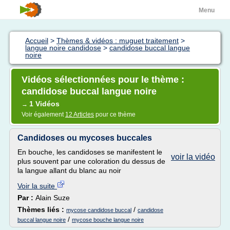
Menu
Accueil
>
Thèmes & vidéos : muguet traitement
>
langue noire candidose
>
candidose buccal langue
noire
Vidéos sélectionnées pour le thème :
candidose buccal langue noire
1 Vidéos
→
Voir également
12 Articles
pour ce thème
Candidoses ou mycoses buccales
En bouche, les candidoses se manifestent le
voir la vidéo
plus souvent par une coloration du dessus de
la langue allant du blanc au noir
Voir la suite
Par :
Alain Suze
Thèmes liés :
/
mycose candidose buccal
candidose
/
buccal langue noire
mycose bouche langue noire