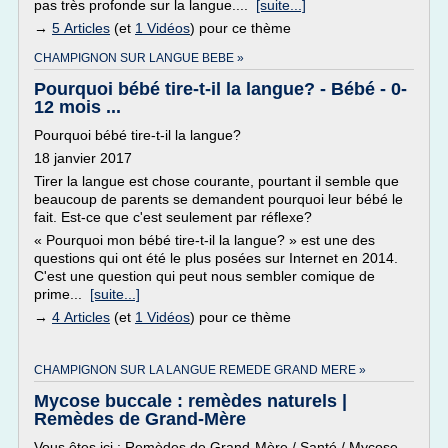
pas très profonde sur la langue....
[suite...]
→
5 Articles
(et
1 Vidéos
) pour ce thème
CHAMPIGNON SUR LANGUE BEBE »
Pourquoi bébé tire-t-il la langue? - Bébé - 0-
12 mois ...
Pourquoi bébé tire-t-il la langue?
18 janvier 2017
Tirer la langue est chose courante, pourtant il semble que
beaucoup de parents se demandent pourquoi leur bébé le
fait. Est-ce que c'est seulement par réflexe?
« Pourquoi mon bébé tire-t-il la langue? » est une des
questions qui ont été le plus posées sur Internet en 2014.
C'est une question qui peut nous sembler comique de
prime...
[suite...]
→
4 Articles
(et
1 Vidéos
) pour ce thème
CHAMPIGNON SUR LA LANGUE REMEDE GRAND MERE »
Mycose buccale : remèdes naturels |
Remèdes de Grand-Mère
Vous êtes ici : Remèdes de Grand-Mère / Santé / Mycose