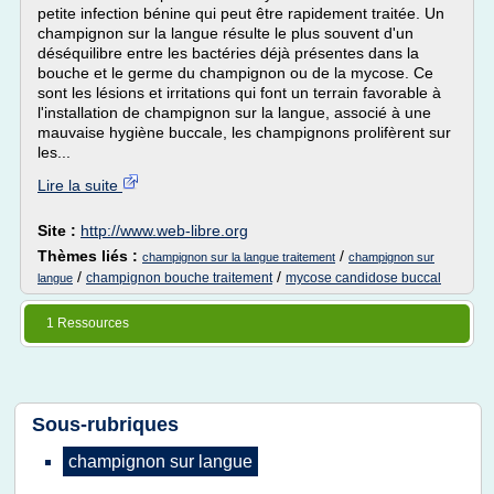
petite infection bénine qui peut être rapidement traitée. Un
champignon sur la langue résulte le plus souvent d'un
déséquilibre entre les bactéries déjà présentes dans la
bouche et le germe du champignon ou de la mycose. Ce
sont les lésions et irritations qui font un terrain favorable à
l'installation de champignon sur la langue, associé à une
mauvaise hygiène buccale, les champignons prolifèrent sur
les...
Lire la suite
Site :
http://www.web-libre.org
Thèmes liés :
/
champignon sur la langue traitement
champignon sur
/
/
champignon bouche traitement
mycose candidose buccal
langue
1 Ressources
Sous-rubriques
champignon
sur
langue