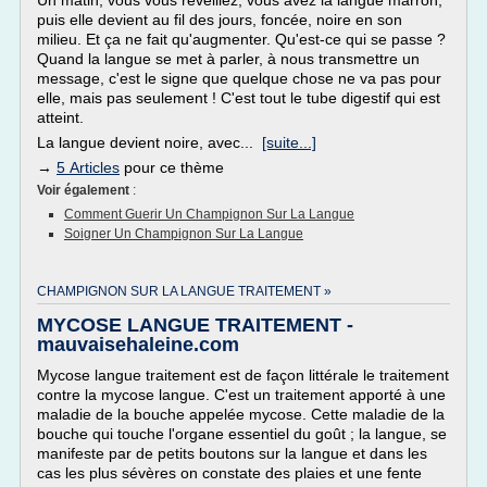
Un matin, vous vous réveillez, vous avez la langue marron,
puis elle devient au fil des jours, foncée, noire en son
milieu. Et ça ne fait qu'augmenter. Qu'est-ce qui se passe ?
Quand la langue se met à parler, à nous transmettre un
message, c'est le signe que quelque chose ne va pas pour
elle, mais pas seulement ! C'est tout le tube digestif qui est
atteint.
La langue devient noire, avec...
[suite...]
→
5 Articles
pour ce thème
Voir également
:
Comment Guerir Un Champignon Sur La Langue
Soigner Un Champignon Sur La Langue
CHAMPIGNON SUR LA LANGUE TRAITEMENT »
MYCOSE LANGUE TRAITEMENT -
mauvaisehaleine.com
Mycose langue traitement est de façon littérale le traitement
contre la mycose langue. C'est un traitement apporté à une
maladie de la bouche appelée mycose. Cette maladie de la
bouche qui touche l'organe essentiel du goût ; la langue, se
manifeste par de petits boutons sur la langue et dans les
cas les plus sévères on constate des plaies et une fente