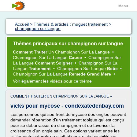
Menu
Accueil
>
Thèmes & articles : muguet traitement
>
champignon sur langue
Thèmes principaux sur champignon sur langue
Comment Traiter
Un
Champignon
Sur La
Langue
•
Champignon
Sur La
Langue
Cause
•
Champignon
Sur
La
Langue
Comment Soigner
•
Champignon
Sur La
Langue
Traitement
•
Champignon
Sur
Langue
Bebe
•
Champignon
Sur La
Langue
Remede Grand Mere
•
Voir également
les vidéos
pour ce thème
COMMENT TRAITER UN CHAMPIGNON SUR LA LANGUE »
vicks pour mycose - condexatedenbay.com
Les personnes qui souffrent de mycose des ongles peuvent
demander réparation d'un traitement topique qui est conçu
pour se débarrasser du champignon et de favoriser la
croissance d'un ongle sain. Ces options varient entre les
traitements naturels ou synthétiques et disponibilité sur