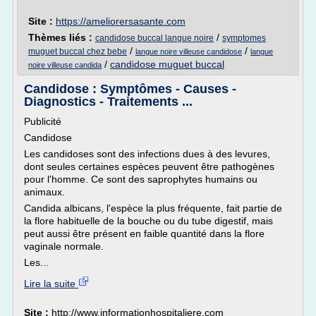
Site :
https://ameliorersasante.com
Thèmes liés :
/
candidose buccal langue noire
symptomes
/
/
muguet buccal chez bebe
langue noire villeuse candidose
langue
/
candidose muguet buccal
noire villeuse candida
Candidose : Symptômes - Causes -
Diagnostics - Traitements ...
Publicité
Candidose
Les candidoses sont des infections dues à des levures,
dont seules certaines espèces peuvent être pathogènes
pour l'homme. Ce sont des saprophytes humains ou
animaux.
Candida albicans, l'espèce la plus fréquente, fait partie de
la flore habituelle de la bouche ou du tube digestif, mais
peut aussi être présent en faible quantité dans la flore
vaginale normale.
Les...
Lire la suite
Site :
http://www.informationhospitaliere.com